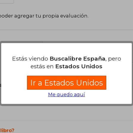
poder agregar tu propia evaluación
.
el libro
Estás viendo
Buscalibre España
, pero
estás en
Estados Unidos
Ir a Estados Unidos
son Originales.
Me quedo aquí
?
libro?