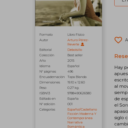
Formato
Libro Físico
A
Autor
Arturo Pérez-
Reverte
Editorial
Debolsillo
Rese
Colección
Best seller
Año
2015
Idioma
Español
Hay pe
N° páginas
496
apuest
Encuadernación
Tapa Blanda
escrit
Dimensiones
19.10 x 12.60
al mov
Peso
0.27 kg.
siempr
ISBN13
9788490626580
de esp
Editado en
España
N° edición
001
el Sor
Categorías
Español/castellano
apasio
Ficción Moderna Y
siglo 
Contemporánea
Narrativa
cambia
Romántica