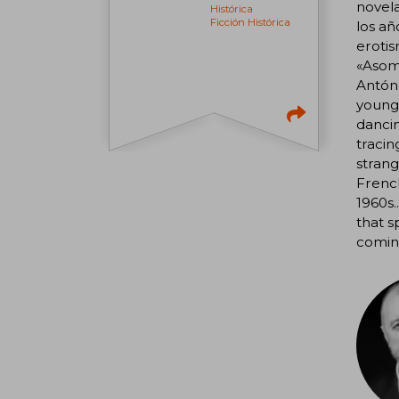
novela
Histórica
Ficción Histórica
los añ
erotis
«Asomb
Antón,
young 
dancin
tracin
strang
French
1960s.
that s
comin