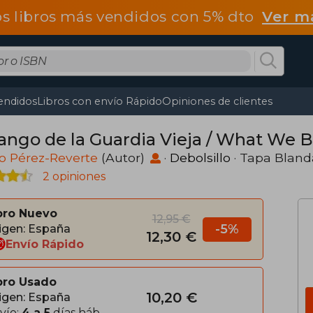
os libros más vendidos con 5% dto
Ver m
endidos
Libros con envío Rápido
Opiniones de clientes
Tango de la Guardia Vieja / What We 
o Pérez-Reverte
(Autor)
·
Debolsillo
· Tapa Bland
2 opiniones
bro Nuevo
12,95 €
-5%
igen: España
12,30 €
Envío Rápido
bro Usado
10,20 €
igen: España
vío:
4 a 5
días háb.