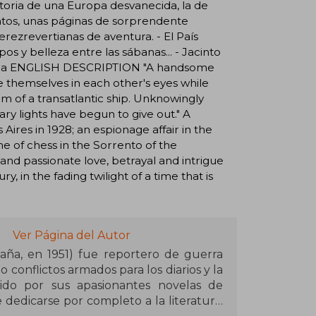
toria de una Europa desvanecida, la de
mientos, unas páginas de sorprendente
rezrevertianas de aventura. - El País
 y belleza entre las sábanas... - Jacinto
abelia ENGLISH DESCRIPTION "A handsome
e themselves in each other's eyes while
om of a transatlantic ship. Unknowingly
ry lights have begun to give out." A
res in 1928; an espionage affair in the
me of chess in the Sorrento of the
 and passionate love, betrayal and intrigue
, in the fading twilight of a time that is
Ver Página del Autor
aña, en 1951) fue reportero de guerra
 conflictos armados para los diarios y la
ocido por sus apasionantes novelas de
 dedicarse por completo a la literatura,