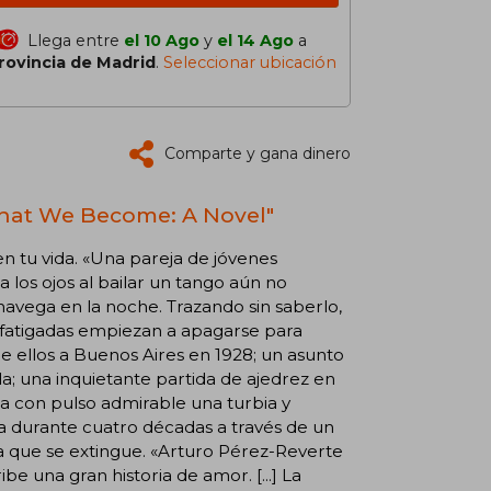
Llega entre
el 10 Ago
y
el 14 Ago
a
rovincia de Madrid
.
Seleccionar ubicación
Comparte y gana dinero
 What We Become: A Novel"
n tu vida. «Una pareja de jóvenes
 los ojos al bailar un tango aún no
e navega en la noche. Trazando sin saberlo,
s fatigadas empiezan a apagarse para
e ellos a Buenos Aires en 1928; un asunto
la; una inquietante partida de ajedrez en
rra con pulso admirable una turbia y
ga durante cuatro décadas a través de un
ca que se extingue. «Arturo Pérez-Reverte
be una gran historia de amor. [...] La