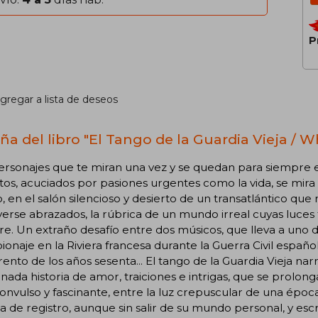
P
gregar a lista de deseos
ña del libro "El Tango de la Guardia Vieja /
rsonajes que te miran una vez y se quedan para siempre e
os, acuciados por pasiones urgentes como la vida, se mira a
o, en el salón silencioso y desierto de un transatlántico qu
erse abrazados, la rúbrica de un mundo irreal cuyas luce
e. Un extraño desafío entre dos músicos, que lleva a uno d
ionaje en la Riviera francesa durante la Guerra Civil españo
rento de los años sesenta... El tango de la Guardia Vieja na
nada historia de amor, traiciones e intrigas, que se prolon
convulso y fascinante, entre la luz crepuscular de una épo
 de registro, aunque sin salir de su mundo personal, y escri