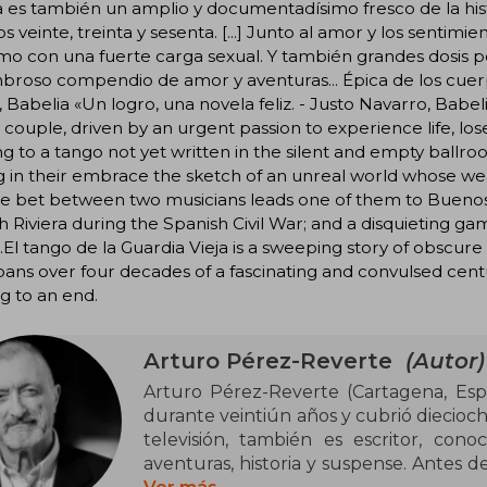
 es también un amplio y documentadísimo fresco de la his
os veinte, treinta y sesenta. [...] Junto al amor y los senti
mo con una fuerte carga sexual. Y también grandes dosis pe
roso compendio de amor y aventuras... Épica de los cuerpos
 Babelia «Un logro, una novela feliz. - Justo Navarro, B
couple, driven by an urgent passion to experience life, los
g to a tango not yet written in the silent and empty ballro
g in their embrace the sketch of an unreal world whose wea
e bet between two musicians leads one of them to Buenos Ai
 Riviera during the Spanish Civil War; and a disquieting ga
..El tango de la Guardia Vieja is a sweeping story of obscure
pans over four decades of a fascinating and convulsed century
g to an end.
Arturo Pérez-Reverte
(Autor)
Arturo Pérez-Reverte (Cartagena, Esp
durante veintiún años y cubrió dieciocho
televisión, también es escritor, con
aventuras, historia y suspense. Antes de