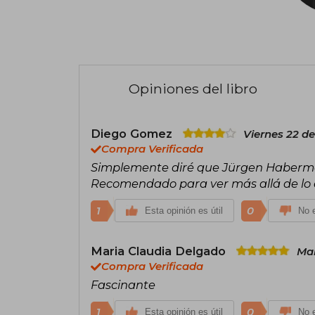
Opiniones del libro
Diego Gomez
Viernes 22 de
Compra Verificada
Simplemente diré que Jürgen Habermas t
Recomendado para ver más allá de lo e
1
0
Esta opinión es útil
No e
Maria Claudia Delgado
Mar
Compra Verificada
Fascinante
1
0
Esta opinión es útil
No e