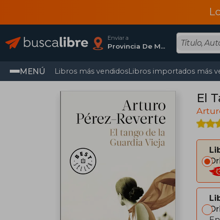
L
Enviar a
Provincia De Madrid
MENÚ
Libros más vendidos
Libros importados más v
El 
Artur
Li
Or
Li
Or
En