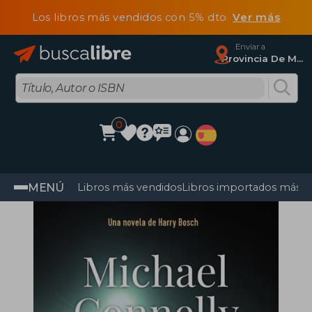
Los libros más vendidos con 5% dto
Ver más
Enviar a
Provincia De Madrid
0
MENÚ
Libros más vendidos
Libros importados más v