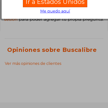
Ir a Estados Unidos
Me quedo aquí
¿Tienes una pregunta sobre el libro?
Inicia
sesión
para poder agregar tu propia pregunta.
Opiniones sobre Buscalibre
Ver más opiniones de clientes