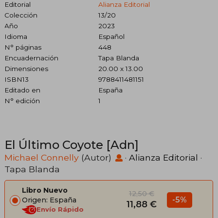
Editorial
Alianza Editorial
Colección
13/20
Año
2023
Idioma
Español
N° páginas
448
Encuadernación
Tapa Blanda
Dimensiones
20.00 x 13.00
ISBN13
9788411481151
Editado en
España
N° edición
1
El Último Coyote [Adn]
Michael Connelly
(Autor)
·
Alianza Editorial
·
Tapa Blanda
Libro Nuevo
12,50 €
-5%
Origen: España
11,88 €
Envío Rápido