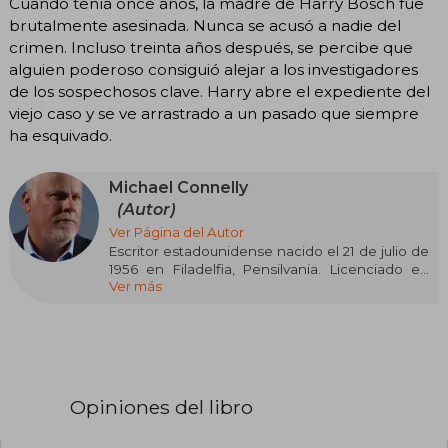
Cuando tenía once años, la madre de Harry Bosch fue
brutalmente asesinada. Nunca se acusó a nadie del
crimen. Incluso treinta años después, se percibe que
alguien poderoso consiguió alejar a los investigadores
de los sospechosos clave. Harry abre el expediente del
viejo caso y se ve arrastrado a un pasado que siempre
ha esquivado.
Michael Connelly
(Autor)
Ver Página del Autor
Escritor estadounidense nacido el 21 de julio de
1956 en Filadelfia, Pensilvania. Licenciado en
Ver más
Periodismo por la Universidad de Florida en
1980, ejerció en diversos medios de
comunicación en las ciudades de Fort
Lauderdale y Daytona Beach.
Tras ser nominado en 1986 al Pulitzer por una
serie de entrevistas a los supervivientes del
Opiniones del libro
accidente aéreo del vuelo 191 de Delta Airlines,
escrito en colaboración con dos compañeros,