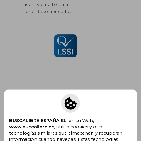
Incentivo a la Lectura
Libros Recomendados
Suscríbete para recibir ofertas y
promociones
BUSCALIBRE ESPAÑA SL
, en su Web,
www.buscalibre.es
, utiliza cookies y otras
tecnologías similares que almacenan y recuperan
¿Necesitas ayuda?
información cuando navegas. Estas tecnologías