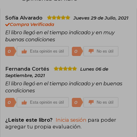
publicada en español por Alfaguara en 2014. En
2015, Rowell publicó "Carry On" (conocida en
español como "Moriré besando a Simón
Snow"), una novela que amplía el universo de
Sofía Alvarado
Jueves 29 de Julio, 2021
personajes presentados en "Fangirl". Su trabajo
Compra Verificada
se centra principalmente en la literatura juvenil y
El libro llegó en el tiempo indicado y en muy
contemporánea.
buenas condiciones
0
0
Esta opinión es útil
No es útil
Fernanda Cortés
Lunes 06 de
Septiembre, 2021
El libro llegó en el tiempo indicado y en buenas
condiciones
0
0
Esta opinión es útil
No es útil
¿Leíste este libro?
Inicia sesión
para poder
agregar tu propia evaluación
.