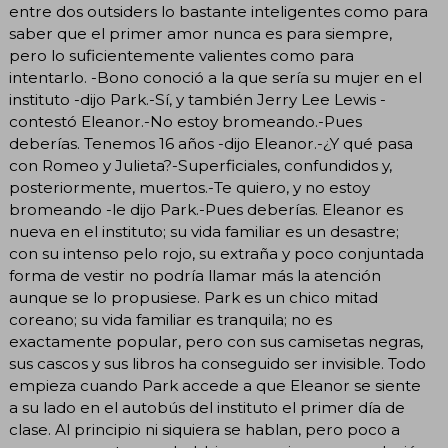
entre dos outsiders lo bastante inteligentes como para
saber que el primer amor nunca es para siempre,
pero lo suficientemente valientes como para
intentarlo. -Bono conoció a la que sería su mujer en el
instituto -dijo Park.-Sí, y también Jerry Lee Lewis -
contestó Eleanor.-No estoy bromeando.-Pues
deberías. Tenemos 16 años -dijo Eleanor.-¿Y qué pasa
con Romeo y Julieta?-Superficiales, confundidos y,
posteriormente, muertos.-Te quiero, y no estoy
bromeando -le dijo Park.-Pues deberías. Eleanor es
nueva en el instituto; su vida familiar es un desastre;
con su intenso pelo rojo, su extraña y poco conjuntada
forma de vestir no podría llamar más la atención
aunque se lo propusiese. Park es un chico mitad
coreano; su vida familiar es tranquila; no es
exactamente popular, pero con sus camisetas negras,
sus cascos y sus libros ha conseguido ser invisible. Todo
empieza cuando Park accede a que Eleanor se siente
a su lado en el autobús del instituto el primer día de
clase. Al principio ni siquiera se hablan, pero poco a