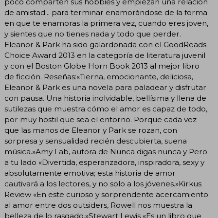
poco comparten sus hobbies y empiezan una relación
de amistad... para terminar enamorándose de la forma
en que te enamoras la primera vez, cuando eres joven,
y sientes que no tienes nada y todo que perder.
Eleanor & Park ha sido galardonada con el GoodReads
Choice Award 2013 en la categoría de literatura juvenil
y con el Boston Globe Horn Book 2013 al mejor libro
de ficción. Reseñas:«Tierna, emocionante, deliciosa,
Eleanor & Park es una novela para paladear y disfrutar
con pausa. Una historia inolvidable, bellísima y llena de
sutilezas que muestra cómo el amor es capaz de todo,
por muy hostil que sea el entorno. Porque cada vez
que las manos de Eleanor y Park se rozan, con
sorpresa y sensualidad recién descubierta, suena
música.»Amy Lab, autora de Nunca digas nunca y Pero
a tu lado «Divertida, esperanzadora, inspiradora, sexy y
absolutamente emotiva; esta historia de amor
cautivará a los lectores, y no solo a los jóvenes.»Kirkus
Review «En este curioso y sorprendente acercamiento
al amor entre dos outsiders, Rowell nos muestra la
belleza de lo rasgado.»Stewart Lewis «Es un libro que