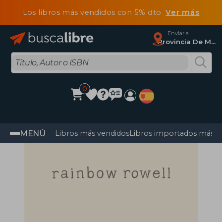
Los libros más vendidos con 5% dto
Ver más
Enviar a
Provincia De Madrid
0
MENÚ
Libros más vendidos
Libros importados más v