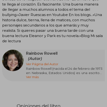
te llega al corazón. Es fascinante. Una buena manera
de llegar a muchos alumnos a todos el tema del
bullying.»Javier Ruescas en Youtube En los blogs...«Una
historia dulce, tierna, llena de matices, con muchos
personajes secundarios a los que amarás y muy
realista. Si quieres pasar una buena tarde con una
buena lectura Eleanor y Park es tu novela.»Blog Mi sala
de lectura
Rainbow Rowell
(Autor)
Ver Página del Autor
Rainbow Rowell (nacida el 24 de febrero de 1973
en Nebraska, Estados Unidos) es una escritora
Ver más
estadounidense reconocida por sus novelas
contemporáneas dirigidas tanto a jóvenes
como a adultos. Su obra más destacada es
"Eleanor & Park" (2012), una novela juvenil que ha
recibido elogios de la crítica.
Otra de sus obras notables es "Fangirl" (2013),
Opiniones del libro