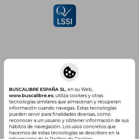
Suscríbete para recibir ofertas y
promociones
BUSCALIBRE ESPAÑA SL
, en su Web,
www.buscalibre.es
, utiliza cookies y otras
tecnologías similares que almacenan y recuperan
¿Necesitas ayuda?
información cuando navegas. Estas tecnologías
pueden servir para finalidades diversas, como
reconocer a un usuario y obtener información de sus
Ir a Centro de Soporte
hábitos de navegación. Los usos concretos que
hacemos de estas tecnologías se describen en la
información de la Política de Cookies.