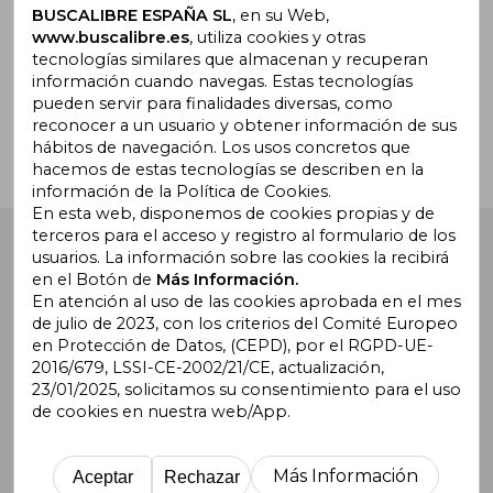
BUSCALIBRE ESPAÑA SL
, en su Web,
www.buscalibre.es
, utiliza cookies y otras
tecnologías similares que almacenan y recuperan
¿Necesitas ayuda?
información cuando navegas. Estas tecnologías
pueden servir para finalidades diversas, como
reconocer a un usuario y obtener información de sus
Ir a Centro de Soporte
hábitos de navegación. Los usos concretos que
hacemos de estas tecnologías se describen en la
información de la Política de Cookies.
En esta web, disponemos de cookies propias y de
terceros para el acceso y registro al formulario de los
Buscalibre España
. Calle Energía, 65, Nave 3 (08940),
usuarios. La información sobre las cookies la recibirá
Cornellà de Llobregat, Barcelona. Derechos Reservados.
en el Botón de
Más Información.
En atención al uso de las cookies aprobada en el mes
de julio de 2023, con los criterios del Comité Europeo
en Protección de Datos, (CEPD), por el RGPD-UE-
2016/679, LSSI-CE-2002/21/CE, actualización,
23/01/2025, solicitamos su consentimiento para el uso
de cookies en nuestra web/App.
Buscalibre Argentina
|
Buscalibre Chile
|
Buscalibre
Colombia
|
Buscalibre Ecuador
|
Buscalibre España
|
Buscalibre Uruguay
|
Buscalibre México
|
Buscalibre
Más Información
Aceptar
Rechazar
Perú
|
Buscalibre Estados Unidos
|
Buscalibre Otros