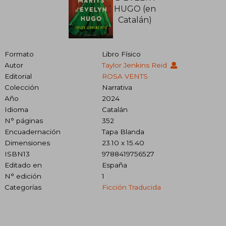
Formato
Libro Físico
Autor
Taylor Jenkins Reid
Editorial
ROSA VENTS
Colección
Narrativa
Año
2024
Idioma
Catalán
N° páginas
352
Encuadernación
Tapa Blanda
Dimensiones
23.10 x 15.40
ISBN13
9788419756527
Editado en
España
N° edición
1
Categorías
Ficción Traducida