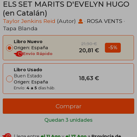
ELS SET MARITS D'EVELYN HUGO
(en Catalán)
Taylor Jenkins Reid
(Autor)
·
ROSA VENTS
·
Tapa Blanda
Libro Nuevo
21,90 €
-5%
Origen: España
20,81 €
Envío Rápido
Libro Usado
Buen Estado
18,63 €
Origen: España
Envío:
4 a 5
días háb.
Comprar
Quedan 3 unidades
Llega entre
el 11 Ago
y
el 17 Ago
a
Provincia de