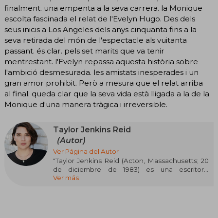
finalment. una empenta a la seva carrera. la Monique
escolta fascinada el relat de l'Evelyn Hugo. Des dels
seus inicis a Los Angeles dels anys cinquanta fins a la
seva retirada del món de l'espectacle als vuitanta
passant. és clar. pels set marits que va tenir
mentrestant. l'Evelyn repassa aquesta història sobre
l'ambició desmesurada. les amistats inesperades i un
gran amor prohibit. Però a mesura que el relat arriba
al final. queda clar que la seva vida està lligada a la de la
Monique d'una manera tràgica i irreversible.
Taylor Jenkins Reid
(Autor)
Ver Página del Autor
"Taylor Jenkins Reid (Acton, Massachusetts; 20
de diciembre de 1983) es una escritora,
Ver más
productora de televisión y guionista
estadounidense. Escribe principalmente
romance y sus obras más destacadas son Los
siete maridos de Evelyn Hugo y Todos quieren a
Daisy Jones.