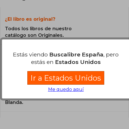
¿El libro es original?
Todos los libros de nuestro
catálogo son Originales.
¿En qué Idioma está escrito el
Estás viendo
Buscalibre España
, pero
libro?
estás en
Estados Unidos
El libro está escrito en Catalán.
Ir a Estados Unidos
¿Cuál es la encuadernación de este libro?
Me quedo aquí
La encuadernación de esta edición es Tapa
Blanda.