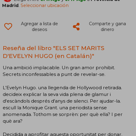
Madrid
.
Seleccionar ubicación
Agregar a lista de
Comparte y gana
deseos
dinero
Reseña del libro "ELS SET MARITS
D'EVELYN HUGO (en Catalán)"
Una ambició implacable. Un gran amor prohibit.
Secrets inconfessables a punt de revelar-se.
L'Evelyn Hugo. una llegenda de Hollywood retirada.
decideix explicar la seva vida plena de glamur i
d'escàndols després d'anys de silenci. Per ajudar-la.
escull la Monique Grant. una periodista sense
anomenada. Tothom se sorprèn: per què ella? I per
què ara?
Decidida a aprofitar aquesta oportunitat per donar.