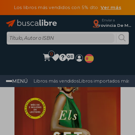
Los libros más vendidos con 5% dto
Ver más
Enviar a
Provincia De Madrid
0
MENÚ
Libros más vendidos
Libros importados más v