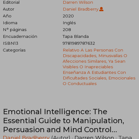
Editorial
Darren Wilson
Autor
Daniel Bradberry
Año
2020
Idioma
Inglés
N° páginas
208
Encuadernación
Tapa Blanda
ISBN13
9781989787632
Categorías
Relativo A Las Personas Con
Discapacidades, Minusvalías O
Afecciones Similares, Ya Sean
Visibles O Inapreciables
Enseñanza A Estudiantes Con
Dificultades Sociales, Emocionales
O Conductuales
Emotional Intelligence: The
Essential Guide to Manipulation,
Persuasion and Mind Control
(Master Improving
Daniel Bradberry
(Autor) ·
Darren Wilson
· Tapa