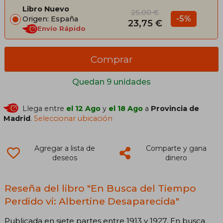
Libro Nuevo
25,00 €
-5%
Origen: España
23,75 €
Envío Rápido
Comprar
Quedan 9 unidades
Llega entre
el 12 Ago
y
el 18 Ago
a
Provincia de
Madrid
.
Seleccionar ubicación
Agregar a lista de
Comparte y gana
deseos
dinero
Reseña del libro "En Busca del Tiempo
Perdido vi: Albertine Desaparecida"
Publicada en siete partes entre 1913 y 1927, En busca