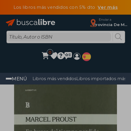
Los libros más vendidos con 5% dto
Ver más
Enviar a
Provincia De Madrid
0
MENÚ
Libros más vendidos
Libros importados más v