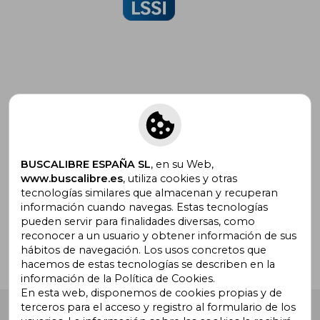
Suscríbete para recibir ofertas y
promociones
BUSCALIBRE ESPAÑA SL
, en su Web,
www.buscalibre.es
, utiliza cookies y otras
tecnologías similares que almacenan y recuperan
¿Necesitas ayuda?
información cuando navegas. Estas tecnologías
pueden servir para finalidades diversas, como
reconocer a un usuario y obtener información de sus
Ir a Centro de Soporte
hábitos de navegación. Los usos concretos que
hacemos de estas tecnologías se describen en la
información de la Política de Cookies.
En esta web, disponemos de cookies propias y de
terceros para el acceso y registro al formulario de los
Buscalibre España
. Calle Energía, 65, Nave 3 (08940),