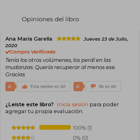
siete volúmenes publicados entre 1913 y 1927,
que exploran la memoria, el arte y la sociedad
francesa de su época. Proust ganó el
Opiniones del libro
prestigioso Premio Goncourt en 1919 por el
segundo volumen de la saga, A la sombra de las
muchachas en flor. Su innovador uso de la
memoria involuntaria y la técnica del flujo de
Ana Maria Garella
Jueves 23 de Julio,
conciencia marcó profundamente la literatura
2020
moderna. A pesar de una vida marcada por la
Compra Verificada
enfermedad y el aislamiento, su obra es hoy un
Tenía los otros volúmenes, los perdí en las
referente universal y ha sido traducida a
numerosos idiomas.
mudanzas. Quería recuperar al menos ese.
Gracias
0
0
Esta opinión es útil
No es útil
¿Leíste este libro?
Inicia sesión
para poder
agregar tu propia evaluación
.
100% (1)
0% (0)