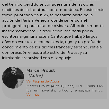
del tiempo perdido se considera una de las obras
capitales de la literatura contemporánea. En este sexto
tomo, publicado en 1925, se desplaza parte de la
acción de París a Venecia, donde se refugia el
protagonista para tratar de olvidar a Albertine, muerta
inesperadamente. La traducción, realizada por la
escritora argentina Estela Canto, que trabajó largos
años en este texto con paciencia, rigor y un profundo
conocimiento de los idiomas francés y español, refleja
con precisión el exquisito estilo de Proust y su
inimitable creatividad con el lenguaje.
Marcel Proust
(Autor)
Ver Página del Autor
Marcel Proust (Auteuil, París, 1871 – París, 1922)
fue un novelista, crítico y ensayista francés
Ver más
considerado uno de los escritores más
influyentes del siglo XX. Es célebre por su
monumental obra En busca del tiempo perdido
(À la recherche du temps perdu), una serie de