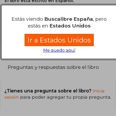
El libro está escrito en Español.
¿Cuál es la encuadernación de este libro?
Estás viendo
Buscalibre España
, pero
estás en
Estados Unidos
La encuadernación de esta edición es Tapa
Blanda.
Ir a Estados Unidos
Me quedo aquí
Preguntas y respuestas sobre el libro
¿Tienes una pregunta sobre el libro?
Inicia
sesión
para poder agregar tu propia pregunta.