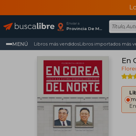
L
Enviar a
Provincia De Madrid
MENÚ
Libros más vendidos
Libros importados más v
En 
Flore
Li
Im
En