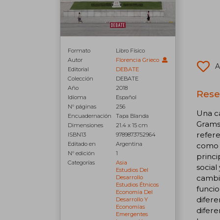
Formato
Libro Físico
Autor
Florencia Grieco
A
Editorial
DEBATE
Colección
DEBATE
Año
2018
Rese
Idioma
Español
N° páginas
256
Una ca
Encuadernación
Tapa Blanda
Gramsc
Dimensiones
21.4 x 15 cm
refere
ISBN13
9789873752964
Editado en
Argentina
como r
N° edición
1
princi
Categorías
Asia
social
Estudios Del
cambio
Desarrollo
Estudios Étnicos
funcio
Economía Del
difer
Desarrollo Y
Economías
difere
Emergentes