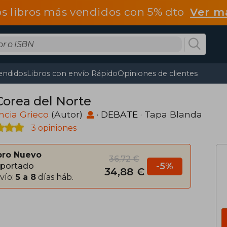
os libros más vendidos con 5% dto
Ver m
endidos
Libros con envío Rápido
Opiniones de clientes
Corea del Norte
ncia Grieco
(Autor)
·
DEBATE
· Tapa Blanda
3 opiniones
bro Nuevo
36,72 €
-5%
portado
34,88 €
vío:
5 a 8
días háb.