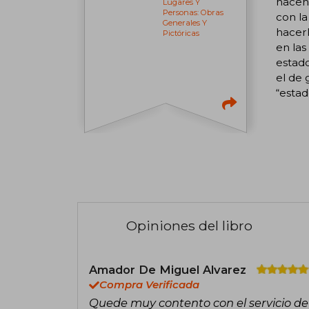
hacen 
Lugares Y
Personas: Obras
con la
Generales Y
hacerl
Pictóricas
en las
estad
el de 
“estad
Opiniones del libro
Amador De Miguel Alvarez
Compra Verificada
Quede muy contento con el servicio 