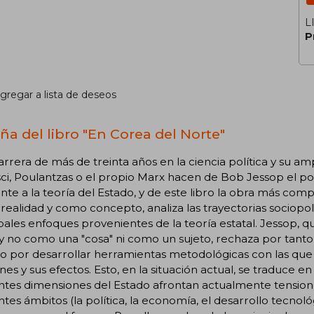
L
P
gregar a lista de deseos
ña del libro "En Corea del Norte"
rrera de más de treinta años en la ciencia política y su 
i, Poulantzas o el propio Marx hacen de Bob Jessop el po
nte a la teoría del Estado, y de este libro la obra más co
ealidad y como concepto, analiza las trayectorias sociopolí
pales enfoques provenientes de la teoría estatal. Jessop, 
 y no como una "cosa" ni como un sujeto, rechaza por tanto 
 por desarrollar herramientas metodológicas con las que 
nes y sus efectos. Esto, en la situación actual, se traduce en 
entes dimensiones del Estado afrontan actualmente tensio
ntes ámbitos (la política, la economía, el desarrollo tecnológ