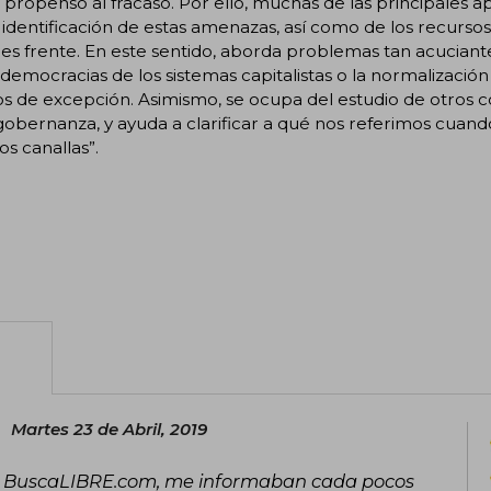
propenso al fracaso. Por ello, muchas de las principales a
 identificación de estas amenazas, así como de los recurso
es frente. En este sentido, aborda problemas tan acucian
 democracias de los sistemas capitalistas o la normalización 
os de excepción. Asimismo, se ocupa del estudio de otros
gobernanza, y ayuda a clarificar a qué nos referimos cuand
os canallas”.
Martes 23 de Abril, 2019
de BuscaLIBRE.com, me informaban cada pocos