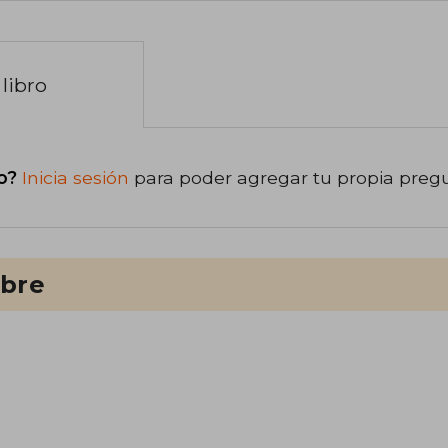
libro
o?
Inicia sesión
para poder agregar tu propia preg
ibre