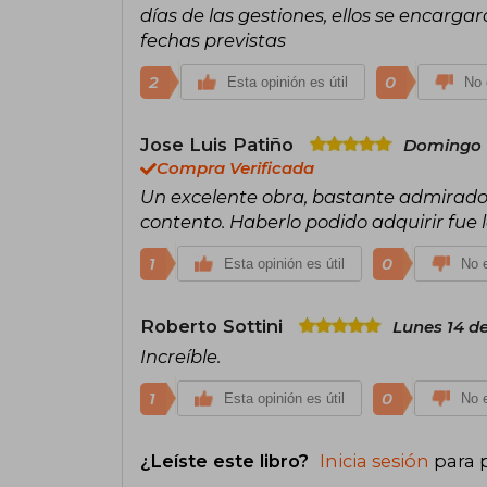
días de las gestiones, ellos se encargar
fechas previstas
2
0
Esta opinión es útil
No 
Jose Luis Patiño
Domingo 1
Compra Verificada
Un excelente obra, bastante admirado d
contento. Haberlo podido adquirir fue
1
0
Esta opinión es útil
No e
Roberto Sottini
Lunes 14 de
Increíble.
1
0
Esta opinión es útil
No e
¿Leíste este libro?
Inicia sesión
para 