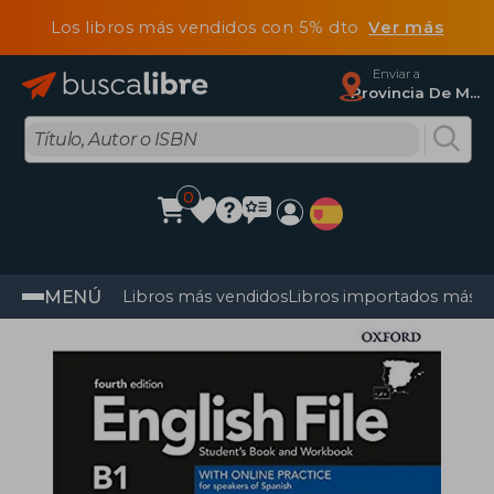
Los libros más vendidos con 5% dto
Ver más
Enviar a
Provincia De Madrid
0
MENÚ
Libros más vendidos
Libros importados más v