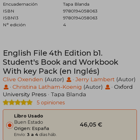
Encuadernación
Tapa Blanda
ISBN
9780194058063
ISBN13
9780194058063
N° edición
4
English File 4th Edition b1.
Student's Book and Workbook
With key Pack (en Inglés)
Clive Oxenden
(Autor)
·
Jerry Lambert
(Autor)
·
Christina Latham-Koenig
(Autor)
·
Oxford
University Press
· Tapa Blanda
5 opiniones
Libro Usado
Buen Estado
46,05 €
Origen: España
Envío:
3 a 4
días háb.