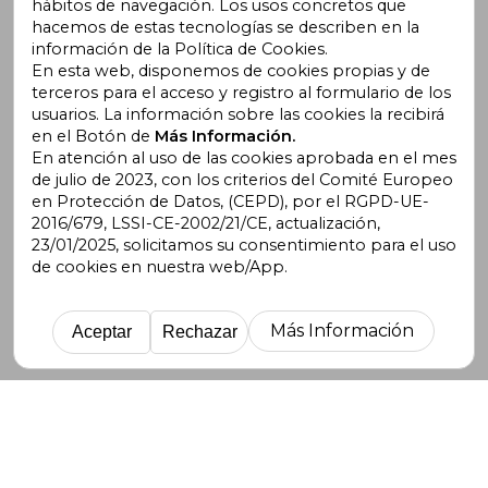
hábitos de navegación. Los usos concretos que
Aviso legal
hacemos de estas tecnologías se describen en la
Políticas de Envío y Devolución
información de la Política de Cookies.
Política de Privacidad
En esta web, disponemos de cookies propias y de
terceros para el acceso y registro al formulario de los
Cómo Comprar
usuarios. La información sobre las cookies la recibirá
Nuestras Formas de Pago
en el Botón de
Más Información.
Opiniones de Clientes
En atención al uso de las cookies aprobada en el mes
Seguridad Redes Sociales
de julio de 2023, con los criterios del Comité Europeo
Términos y Condiciones de Uso
en Protección de Datos, (CEPD), por el RGPD-UE-
Condiciones de Venta
2016/679, LSSI-CE-2002/21/CE, actualización,
Gastos de Envío
23/01/2025, solicitamos su consentimiento para el uso
Blog
de cookies en nuestra web/App.
Lista de autores
Incentivo a la Lectura
Más Información
Aceptar
Rechazar
Libros Recomendados