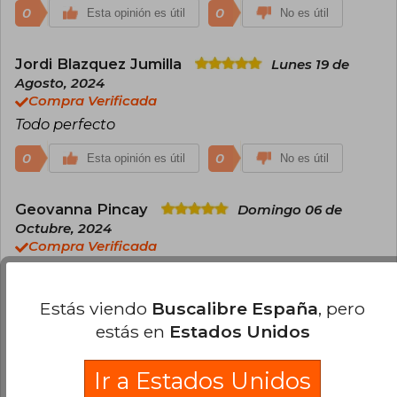
alcance internacional en el ámbito educativo.
enseñanza del inglés, utilizada en academias,
0
0
Esta opinión es útil
No es útil
universidades y centros de idiomas de
numerosos países. Los libros destacan por
integrar contenidos modernos, ejercicios
Jordi Blazquez Jumilla
Lunes 19 de
comunicativos y recursos multimedia que
Agosto, 2024
facilitan el aprendizaje progresivo. A través de
Compra Verificada
su trabajo editorial, Latham-Koenig ha
Todo perfecto
contribuido significativamente a la evolución de
los métodos contemporáneos de enseñanza
del inglés.
0
0
Esta opinión es útil
No es útil
Geovanna Pincay
Domingo 06 de
Octubre, 2024
Compra Verificada
El más barato del mercado y nuevo
0
0
Esta opinión es útil
No es útil
Estás viendo
Buscalibre España
, pero
estás en
Estados Unidos
Maribel Ocaña
Martes 08 de Octubre,
2024
Ir a Estados Unidos
Compra Verificada