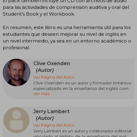
El pack también incluye un CD con archivos de audio
para las actividades de comprensión auditiva y oral del
Student's Book y el Workbook.
En resumen, este libro es una herramienta útil para los
estudiantes que deseen mejorar su nivel de inglés en
un nivel intermedio, ya sea en un entorno académico o
profesional.
Clive Oxenden
(Autor)
Ver Página del Autor
Clive Oxenden es un autor y formador británico
especializado en la enseñanza del inglés como
Ver más
lengua extranjera. Con una larga trayectoria
como docente en Europa, desarrolló un
enfoque práctico y comunicativo que más tarde
trasladó a sus materiales educativos. Su trabajo
Jerry Lambert
se caracteriza por una atención meticulosa al
(Autor)
ritmo de aprendizaje, la claridad pedagógica y el
Ver Página del Autor
diseño de actividades que favorecen la
Jerry Lambert es un autor y colaborador editorial
participación real de los estudiantes en el aula.
vinculado al ámbito de la enseñanza del inglés