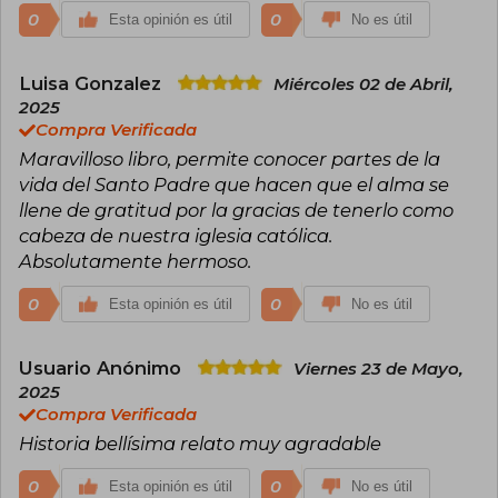
0
0
Esta opinión es útil
No es útil
Luisa Gonzalez
Miércoles 02 de Abril,
2025
Compra Verificada
Maravilloso libro, permite conocer partes de la
vida del Santo Padre que hacen que el alma se
llene de gratitud por la gracias de tenerlo como
cabeza de nuestra iglesia católica.
Absolutamente hermoso.
0
0
Esta opinión es útil
No es útil
Usuario Anónimo
Viernes 23 de Mayo,
2025
Compra Verificada
Historia bellísima relato muy agradable
0
0
Esta opinión es útil
No es útil