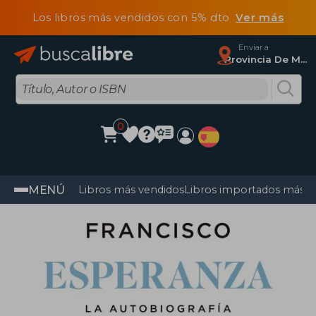
Los libros más vendidos con 5% dto
Ver más
Enviar a
Provincia De Madrid
0
MENÚ
Libros más vendidos
Libros importados más v