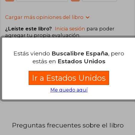
Cargar más opiniones del libro
¿Leíste este libro?
Inicia sesión
para poder
agregar tu propia evaluación
.
100% (11)
Estás viendo
Buscalibre España
, pero
estás en
Estados Unidos
0% (0)
0% (0)
Ir a Estados Unidos
0% (0)
0% (0)
Me quedo aquí
Preguntas frecuentes sobre el libro