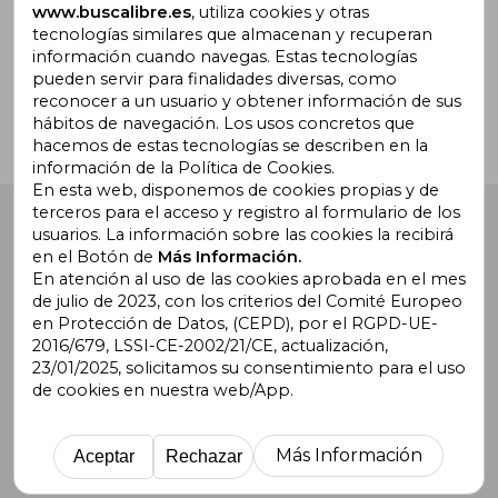
www.buscalibre.es
, utiliza cookies y otras
tecnologías similares que almacenan y recuperan
¿Necesitas ayuda?
información cuando navegas. Estas tecnologías
pueden servir para finalidades diversas, como
reconocer a un usuario y obtener información de sus
Ir a Centro de Soporte
hábitos de navegación. Los usos concretos que
hacemos de estas tecnologías se describen en la
información de la Política de Cookies.
En esta web, disponemos de cookies propias y de
terceros para el acceso y registro al formulario de los
Buscalibre España
. Calle Energía, 65, Nave 3 (08940),
usuarios. La información sobre las cookies la recibirá
Cornellà de Llobregat, Barcelona. Derechos Reservados.
en el Botón de
Más Información.
En atención al uso de las cookies aprobada en el mes
de julio de 2023, con los criterios del Comité Europeo
en Protección de Datos, (CEPD), por el RGPD-UE-
2016/679, LSSI-CE-2002/21/CE, actualización,
23/01/2025, solicitamos su consentimiento para el uso
de cookies en nuestra web/App.
Buscalibre Argentina
|
Buscalibre Chile
|
Buscalibre
Colombia
|
Buscalibre Ecuador
|
Buscalibre España
|
Buscalibre Uruguay
|
Buscalibre México
|
Buscalibre
Más Información
Aceptar
Rechazar
Perú
|
Buscalibre Estados Unidos
|
Buscalibre Otros
Países
|
Bookdelivery Reino Unido