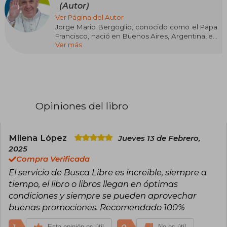
(Autor)
Ver Página del Autor
Jorge Mario Bergoglio, conocido como el Papa
Francisco, nació en Buenos Aires, Argentina, en
Ver más
1936. Como líder de la Iglesia Católica, es
reconocido por su enfoque pastoral y su
compromiso con temas de justicia social,
pobreza y ecología. Antes de ser elegido Papa
en 2013, Bergoglio fue arzobispo de Buenos
Aires, donde destacó por su cercanía a los más
desfavorecidos y su estilo de vida austero.
Opiniones del libro
Entre sus principales obras se encuentran
Querida Amazonia (2020), en la que aborda los
desafíos ecológicos y sociales de la región
Milena López
Jueves 13 de Febrero,
amazónica. Esta obra refleja su visión sobre la
2025
ecología integral y la defensa de los derechos
Compra Verificada
de los pueblos indígenas. Su enfoque teológico
El servicio de Busca Libre es increíble, siempre a
combina la reflexión espiritual con un fuerte
llamado a la acción social.
tiempo, el libro o libros llegan en óptimas
condiciones y siempre se pueden aprovechar
buenas promociones. Recomendado 100%
1
0
Esta opinión es útil
No es útil