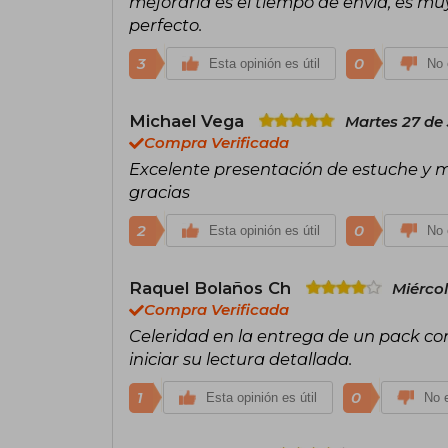
mejoraría es el tiempo de envía, es mu
perfecto.
3
0
Esta opinión es útil
No 
Michael Vega
Martes 27 de 
Compra Verificada
Excelente presentación de estuche y m
gracias
2
0
Esta opinión es útil
No 
Raquel Bolaños Ch
Miércol
Compra Verificada
Celeridad en la entrega de un pack con
iniciar su lectura detallada.
1
0
Esta opinión es útil
No e