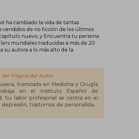
pé ha cambiado la vida de tantas
s vendidos de no ficción de los últimos
capítulo nuevo, y Encuentra tu persona
llers mundiales traducidas a más de 20
 su autora a lo más alto de la
Ver Página del Autor
iatra, licenciada en Medicina y Cirugía
rabaja en el Instituto Español de
d. Su labor profesional se centra en el
depresión, trastornos de personalidad,
amiliares. Es profesora invitada de la
 Ha colaborado en varios proyectos de
spaña.
nto en España como en el extranjero