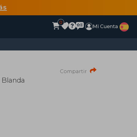
ás
0
Mi Cuenta
Compartir
 Blanda