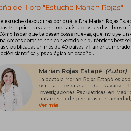
eña del libro "Estuche Marian Rojas"
te estuche descubrirás por qué la Dra. Marian Rojas Esta
as. Por primera vez encontrarás juntos los dos libros má
 Cómo hacer que te pasen cosas nuevas, que incluye un 
ina.Ambas obras se han convertido en auténticos best se
as y publicadas en más de 40 países, y han encumbrado a
ación científica y psicológica en español.
Marian Rojas Estapé
(Autor)
La doctora Marian Rojas Estapé es psiqu
por la Universidad de Navarra. T
Investigaciones Psiquiátricas, en Madri
tratamiento de personas con ansiedad, 
trastornos de conducta y en terapias f
Ver más
escuela de negocios IPADE en México.
cooperación y voluntariado fuera de E
Desde 2007 imparte conferencias ta