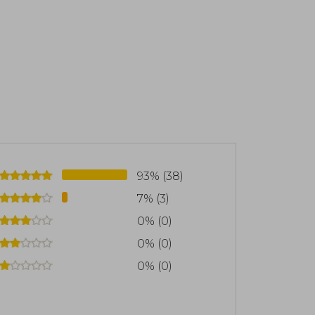
pantalla y redes sociales, depresión y
ussio, sobre emociones, motivación y
93% (38)
7% (3)
0% (0)
0% (0)
0% (0)