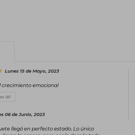
sobre estrés y felicidad, educación, 
enfermedades somáticas.
En 2018 ha comenzado un proyecto, il
felicidad en el mundo empresarial.
www.marianrojas.com
Lunes 15 de Mayo, 2023
l crecimiento emocional
es útil
s 06 de Junio, 2023
uete llegó en perfecto estado. Lo único