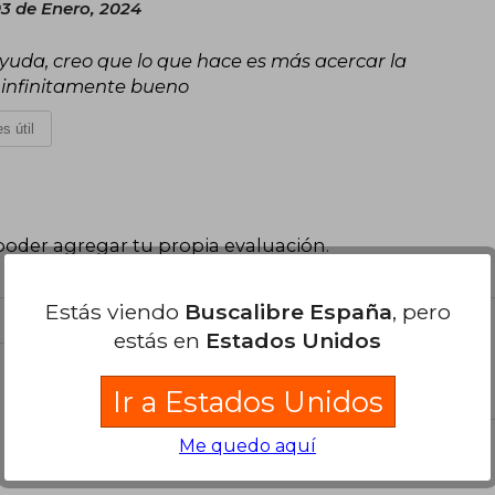
03 de Enero, 2024
yuda, creo que lo que hace es más acercar la
s infinitamente bueno
s útil
poder agregar tu propia evaluación
.
Estás viendo
Buscalibre España
, pero
estás en
Estados Unidos
el libro
Ir a Estados Unidos
Me quedo aquí