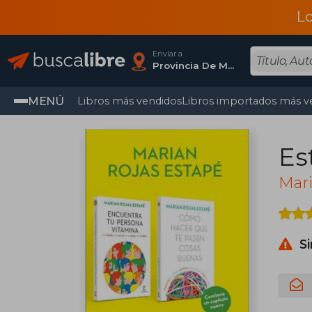
L
Enviar a
Provincia De Madrid
MENÚ
Libros más vendidos
Libros importados más v
Es
Mari
S