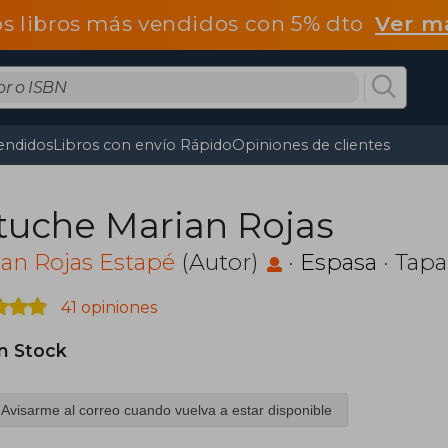
os libros más vendidos con 5% dto
Ver m
endidos
Libros con envío Rápido
Opiniones de clientes
tuche Marian Rojas
an Rojas Estapé
(Autor)
·
Espasa
· Tapa
41 opiniones
in Stock
Avisarme al correo cuando vuelva a estar disponible