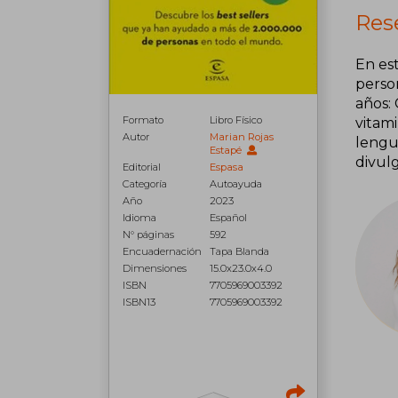
Res
En es
person
años:
Formato
Libro Físico
vitam
Autor
Marian Rojas
lengu
Estapé
divulg
Editorial
Espasa
Categoría
Autoayuda
Año
2023
Idioma
Español
N° páginas
592
Encuadernación
Tapa Blanda
Dimensiones
15.0x23.0x4.0
ISBN
7705969003392
ISBN13
7705969003392