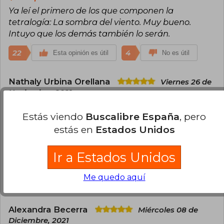
Ya leí el primero de los que componen la
tetralogía: La sombra del viento. Muy bueno.
Intuyo que los demás también lo serán.
22
4
Esta opinión es útil
No es útil
Nathaly Urbina Orellana
Viernes 26 de
Noviembre, 2021
Compra Verificada
Estás viendo
Buscalibre España
, pero
Los tenía hace años en lista de por leer... y me
arrepiento de no haberlos leído antes. Entré tanto
estás en
Estados Unidos
en su mundo que me senti parte de cada
momento, reí y lloré muchisimo con ellos, sin duda
Ir a Estados Unidos
una saga magnífica.
Me quedo aquí
16
1
Esta opinión es útil
No es útil
Alexandra Becerra
Miércoles 08 de
Diciembre, 2021