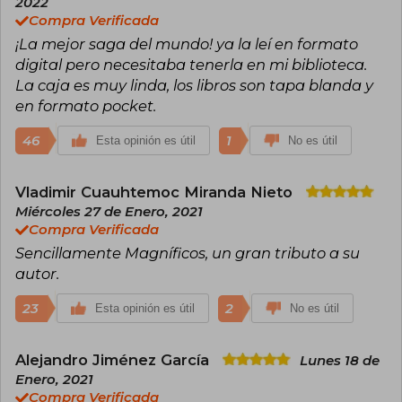
2022
transporta a los lectores a una Barcelona gótica,
Compra Verificada
donde el amor por los libros y los secretos
¡La mejor saga del mundo! ya la leí en formato
familiares se convierten en el eje de tramas
apasionantes.
digital pero necesitaba tenerla en mi biblioteca.
La caja es muy linda, los libros son tapa blanda y
Antes de dedicarse a la novela para adultos,
en formato pocket.
Ruiz Zafón inició su carrera literaria escribiendo
literatura juvenil, destacándose con títulos como
46
1
Esta opinión es útil
No es útil
"El Príncipe de la Niebla", que ganó el Premio
Edebé. Su estilo único, que mezcla realismo
mágico con tintes de novela negra, lo convirtió
Vladimir Cuauhtemoc Miranda Nieto
en un referente literario universal.
Miércoles 27 de Enero, 2021
Compra Verificada
Sencillamente Magníficos, un gran tributo a su
autor.
23
2
Esta opinión es útil
No es útil
Alejandro Jiménez García
Lunes 18 de
Enero, 2021
Compra Verificada