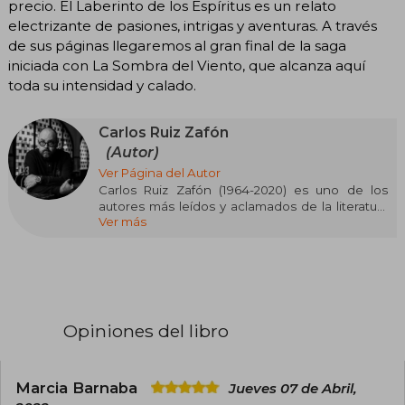
precio. El Laberinto de los Espíritus es un relato
electrizante de pasiones, intrigas y aventuras. A través
de sus páginas llegaremos al gran final de la saga
iniciada con La Sombra del Viento, que alcanza aquí
toda su intensidad y calado.
Carlos Ruiz Zafón
(Autor)
Ver Página del Autor
Carlos Ruiz Zafón (1964-2020) es uno de los
autores más leídos y aclamados de la literatura
Ver más
contemporánea en español. Originario de
Barcelona, Zafón conquistó a millones de
lectores en todo el mundo con su prosa
evocadora, personajes memorables y una
habilidad magistral para entretejer misterio,
intriga y emociones profundas.
Opiniones del libro
Su obra más emblemática es "La Sombra del
Viento", el primer libro de la mundialmente
famosa saga El Cementerio de los Libros
Olvidados. Publicada en más de 50 países y
Marcia Barnaba
Jueves 07 de Abril,
traducida a más de 40 idiomas, esta serie