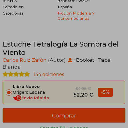
ISBN13
9788408235309
Editado en
España
Categorías
Ficción Moderna Y
Contemporánea
Estuche Tetralogía La Sombra del
Viento
Carlos Ruiz Zafón
(Autor)
·
Booket
· Tapa
Blanda
144 opiniones
Libro Nuevo
54,95 €
-5%
Origen: España
52,20 €
Envío Rápido
Comprar