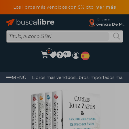
Los libros más vendidos con 5% dto
Ver más
Enviar a
Provincia De Madrid
0
MENÚ
Libros más vendidos
Libros importados más v