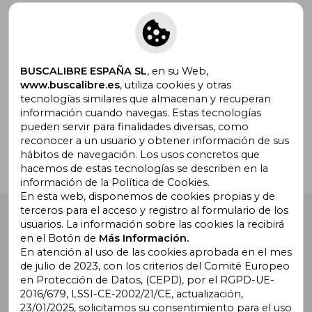
Suscríbete para recibir ofertas y
promociones
BUSCALIBRE ESPAÑA SL
, en su Web,
www.buscalibre.es
, utiliza cookies y otras
tecnologías similares que almacenan y recuperan
¿Necesitas ayuda?
información cuando navegas. Estas tecnologías
pueden servir para finalidades diversas, como
reconocer a un usuario y obtener información de sus
Ir a Centro de Soporte
hábitos de navegación. Los usos concretos que
hacemos de estas tecnologías se describen en la
información de la Política de Cookies.
En esta web, disponemos de cookies propias y de
terceros para el acceso y registro al formulario de los
Buscalibre España
. Calle Energía, 65, Nave 3 (08940),
usuarios. La información sobre las cookies la recibirá
Cornellà de Llobregat, Barcelona. Derechos Reservados.
en el Botón de
Más Información.
En atención al uso de las cookies aprobada en el mes
de julio de 2023, con los criterios del Comité Europeo
en Protección de Datos, (CEPD), por el RGPD-UE-
2016/679, LSSI-CE-2002/21/CE, actualización,
23/01/2025, solicitamos su consentimiento para el uso