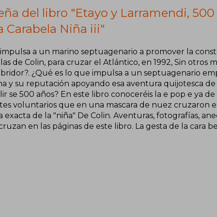
eña del libro "Etayo y Larramendi, 50
a Carabela Niña iii"
impulsa a un marino septuagenario a promover la const
as de Colin, para cruzar el Atlántico, en 1992, Sin otros 
bridor?. ¿Qué es lo que impulsa a un septuagenario empr
na y su reputación apoyando esa aventura quijotesca de
r se 500 años? En este libro conoceréis la e pop e ya de
ntes voluntarios que en una mascara de nuez cruzaron el
a exacta de la "niña" De Colin. Aventuras, fotografías, a
ruzan en las páginas de este libro. La gesta de la cara be 