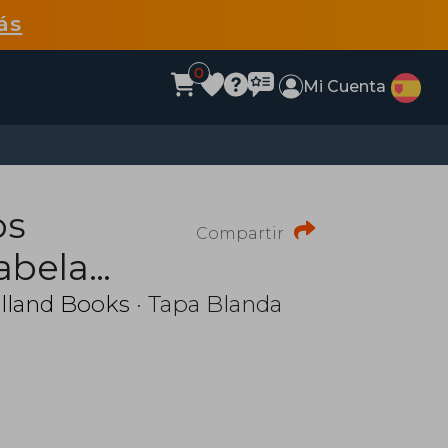
ás
0
Mi Cuenta
os
Compartir
abela
lland Books
· Tapa Blanda