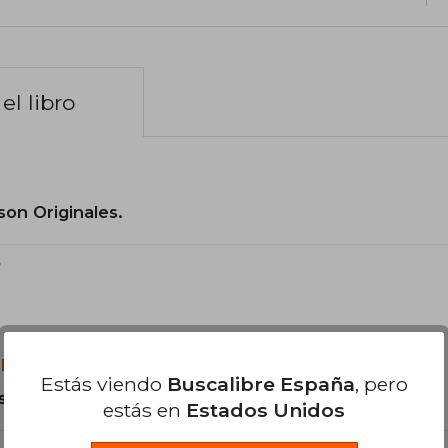
el libro
son Originales.
?
libro?
Estás viendo
Buscalibre España
, pero
s Tapa Blanda.
estás en
Estados Unidos