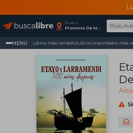
L
Enviar a
Provincia De Madrid
MENÚ
Libros más vendidos
Libros importados más v
Et
De
Niñ
Alej
S