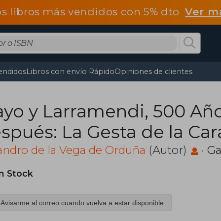
os libros más vendidos con 5% dto
Ver m
endidos
Libros con envío Rápido
Opiniones de clientes
ayo y Larramendi, 500 Añ
spués: La Gesta de la Car
a iii
andro de la Vega de Orduña
(Autor)
·
Ga
in Stock
Avisarme al correo cuando vuelva a estar disponible