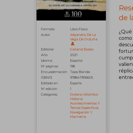
Res
de l
Formato
Libro Físico
¿Qué 
Autor
Alejandro De La
como l
Vega De Orduña
descu
Editorial
Galland Books
fortu
Año
2021
cumpli
Idioma
Español
valie
N° páginas
198
réplic
Encuadernación
Tapa Blanda
entrec
ISBN13
9788417816605
Editado en
España
N° edición
1
Categorías
Océano Atlántico
Historia:
Acontecimientos Y
Temas Específicos
Navegación Y
Marinería