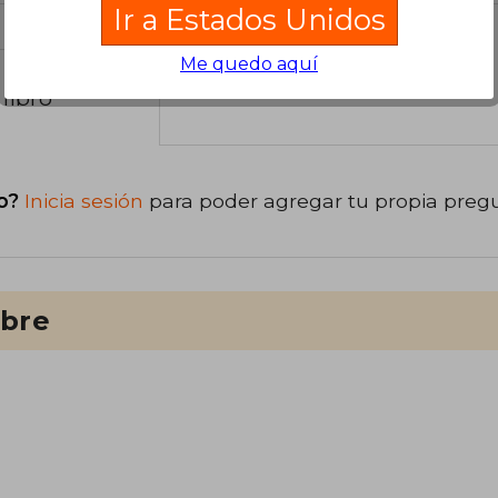
Ir a Estados Unidos
Me quedo aquí
libro
o?
Inicia sesión
para poder agregar tu propia preg
ibre