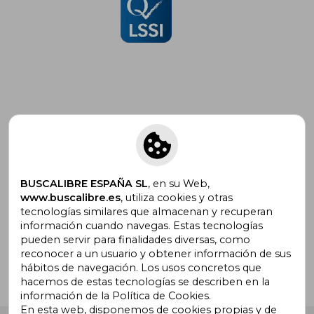
Suscríbete para recibir ofertas y
promociones
BUSCALIBRE ESPAÑA SL
, en su Web,
www.buscalibre.es
, utiliza cookies y otras
tecnologías similares que almacenan y recuperan
¿Necesitas ayuda?
información cuando navegas. Estas tecnologías
pueden servir para finalidades diversas, como
reconocer a un usuario y obtener información de sus
Ir a Centro de Soporte
hábitos de navegación. Los usos concretos que
hacemos de estas tecnologías se describen en la
información de la Política de Cookies.
En esta web, disponemos de cookies propias y de