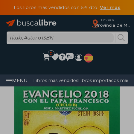
Los libros más vendidos con 5% dto
Ver más
Enviar a
Provincia De Madrid
0
MENÚ
Libros más vendidos
Libros importados más v