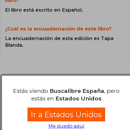
libro?
El libro está escrito en Español.
¿Cuál es la encuadernación de este libro?
La encuadernación de esta edición es Tapa
Blanda.
Preguntas y respuestas sobre el libro
Estás viendo
Buscalibre España
, pero
estás en
Estados Unidos
¿Tienes una pregunta sobre el libro?
Inicia
Ir a Estados Unidos
sesión
para poder agregar tu propia pregunta.
Me quedo aquí