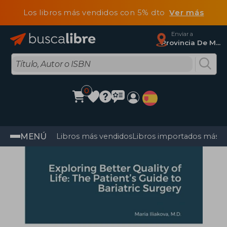
Los libros más vendidos con 5% dto
Ver más
Enviar a
Provincia De Madrid
0
MENÚ
Libros más vendidos
Libros importados más v