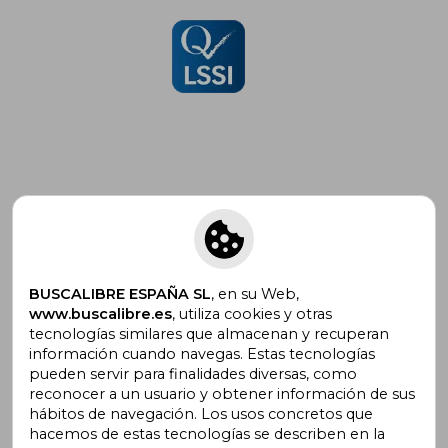
Suscríbete para recibir ofertas y
promociones
BUSCALIBRE ESPAÑA SL
, en su Web,
www.buscalibre.es
, utiliza cookies y otras
tecnologías similares que almacenan y recuperan
¿Necesitas ayuda?
información cuando navegas. Estas tecnologías
pueden servir para finalidades diversas, como
reconocer a un usuario y obtener información de sus
Ir a Centro de Soporte
hábitos de navegación. Los usos concretos que
hacemos de estas tecnologías se describen en la