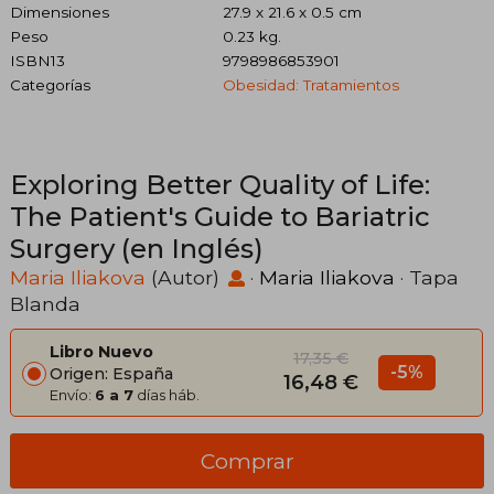
Dimensiones
27.9 x 21.6 x 0.5 cm
Peso
0.23 kg.
ISBN13
9798986853901
Categorías
Obesidad: Tratamientos
Exploring Better Quality of Life:
The Patient's Guide to Bariatric
Surgery (en Inglés)
Maria Iliakova
(Autor)
·
Maria Iliakova
· Tapa
Blanda
Libro Nuevo
17,35 €
-5%
Origen: España
16,48 €
Envío:
6 a 7
días háb.
Comprar