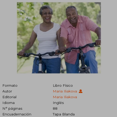
Formato
Libro Físico
Autor
Maria Iliakova
Editorial
Maria Iliakova
Idioma
Inglés
N° páginas
88
Encuadernación
Tapa Blanda