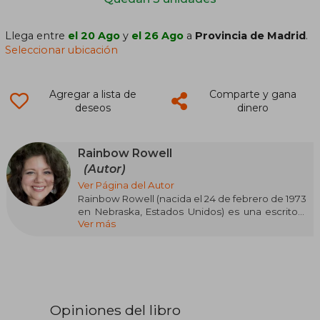
Llega entre
el 20 Ago
y
el 26 Ago
a
Provincia de Madrid
.
Seleccionar ubicación
Agregar a lista de
Comparte y gana
deseos
dinero
Rainbow Rowell
(Autor)
Ver Página del Autor
Rainbow Rowell (nacida el 24 de febrero de 1973
en Nebraska, Estados Unidos) es una escritora
Ver más
estadounidense reconocida por sus novelas
contemporáneas dirigidas tanto a jóvenes
como a adultos. Su obra más destacada es
"Eleanor & Park" (2012), una novela juvenil que ha
recibido elogios de la crítica.
Otra de sus obras notables es "Fangirl" (2013),
Opiniones del libro
publicada en español por Alfaguara en 2014. En