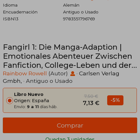
Idioma
Alemán
Encuadernación
Antiguo o Usado
ISBN13
9783551796769
Fangirl 1: Die Manga-Adaption |
Emotionales Abenteuer Zwischen
Fanfiction, College-Leben und der
Ersten Großen Liebe (en Alemán)
Rainbow Rowell
(Autor)
·
Carlsen Verlag
Gmbh,
· Antiguo o Usado
Libro Nuevo
7,50 €
-5%
Origen: España
7,13 €
Envío:
9 a 11
días háb.
Comprar
Quedan 3 unidades