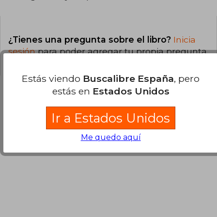
¿Tienes una pregunta sobre el libro?
Inicia
sesión
para poder agregar tu propia pregunta.
Estás viendo
Buscalibre España
, pero
estás en
Estados Unidos
Opiniones sobre Buscalibre
Ir a Estados Unidos
Me quedo aquí
Ver más opiniones de clientes