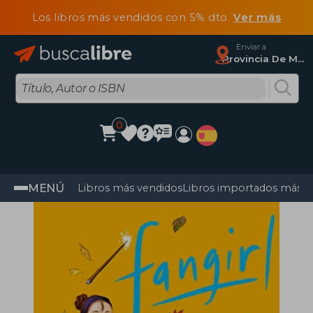
Los libros más vendidos con 5% dto
Ver más
Enviar a
Provincia De Madrid
0
MENÚ
Libros más vendidos
Libros importados más v