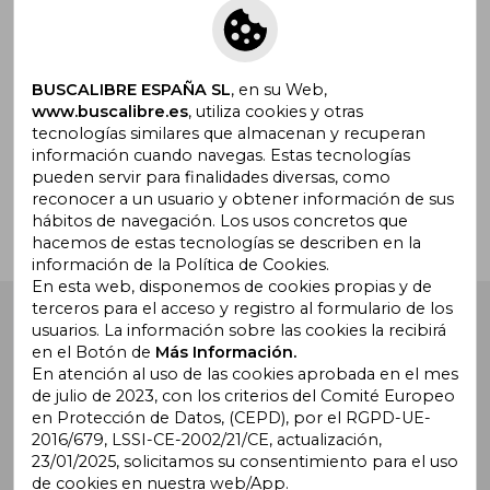
Suscríbete para recibir ofertas y
promociones
BUSCALIBRE ESPAÑA SL
, en su Web,
www.buscalibre.es
, utiliza cookies y otras
tecnologías similares que almacenan y recuperan
¿Necesitas ayuda?
información cuando navegas. Estas tecnologías
pueden servir para finalidades diversas, como
reconocer a un usuario y obtener información de sus
Ir a Centro de Soporte
hábitos de navegación. Los usos concretos que
hacemos de estas tecnologías se describen en la
información de la Política de Cookies.
En esta web, disponemos de cookies propias y de
terceros para el acceso y registro al formulario de los
Buscalibre España
. Calle Energía, 65, Nave 3 (08940),
usuarios. La información sobre las cookies la recibirá
Cornellà de Llobregat, Barcelona. Derechos Reservados.
en el Botón de
Más Información.
En atención al uso de las cookies aprobada en el mes
de julio de 2023, con los criterios del Comité Europeo
en Protección de Datos, (CEPD), por el RGPD-UE-
2016/679, LSSI-CE-2002/21/CE, actualización,
23/01/2025, solicitamos su consentimiento para el uso
de cookies en nuestra web/App.