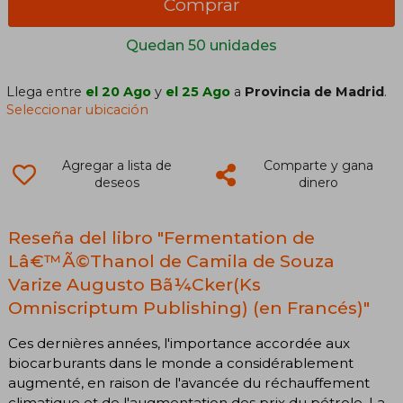
Comprar
Quedan 50 unidades
Llega entre
el 20 Ago
y
el 25 Ago
a
Provincia de Madrid
.
Seleccionar ubicación
Agregar a lista de
Comparte y gana
deseos
dinero
Reseña del libro "Fermentation de
Lâ€™Ã©Thanol de Camila de Souza
Varize Augusto Bã¼Cker(Ks
Omniscriptum Publishing) (en Francés)"
Ces dernières années, l'importance accordée aux
biocarburants dans le monde a considérablement
augmenté, en raison de l'avancée du réchauffement
climatique et de l'augmentation des prix du pétrole. La