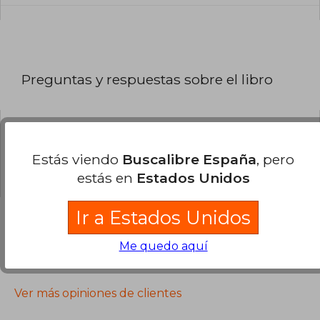
Preguntas y respuestas sobre el libro
¿Tienes una pregunta sobre el libro?
Inicia
Estás viendo
Buscalibre España
, pero
sesión
para poder agregar tu propia pregunta.
estás en
Estados Unidos
Ir a Estados Unidos
Me quedo aquí
Opiniones sobre Buscalibre
Ver más opiniones de clientes