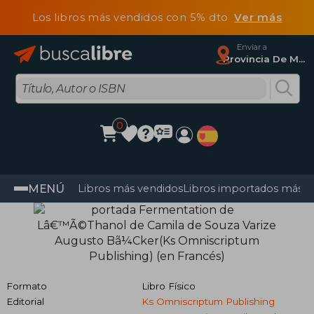
Los libros más vendidos con 5% dto
Ver más
Enviar a
Provincia De Madrid
0
MENÚ
Libros más vendidos
Libros importados más v
Formato
Libro Físico
Editorial
Ks Omniscriptum Publishing