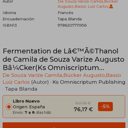
Autor
De Souza Varize Camila,Bücker
Augusto,Basso Luiz Carlos
Idioma
Francés
Encuadernación
Tapa Blanda
ISBN13
9786207711956
Fermentation de Lâ€™Ã©Thanol
de Camila de Souza Varize Augusto
Bã¼Cker(Ks Omniscriptum
Publishing) (en Francés)
De Souza Varize Camila,Bücker Augusto,Basso
Luiz Carlos
(Autor) ·
Ks Omniscriptum Publishing
· Tapa Blanda
Libro Nuevo
80,18 €
-5%
Origen: España
76,17 €
Envío:
7 a 8
días háb.