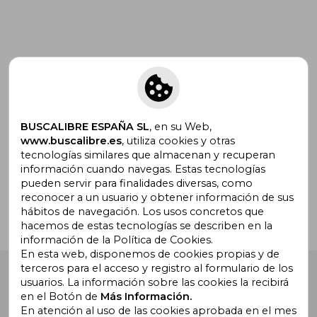
Suscríbete para recibir ofertas y
promociones
BUSCALIBRE ESPAÑA SL
, en su Web,
www.buscalibre.es
, utiliza cookies y otras
tecnologías similares que almacenan y recuperan
¿Necesitas ayuda?
información cuando navegas. Estas tecnologías
pueden servir para finalidades diversas, como
reconocer a un usuario y obtener información de sus
Ir a Centro de Soporte
hábitos de navegación. Los usos concretos que
hacemos de estas tecnologías se describen en la
información de la Política de Cookies.
En esta web, disponemos de cookies propias y de
terceros para el acceso y registro al formulario de los
Buscalibre España
. Calle Energía, 65, Nave 3 (08940),
usuarios. La información sobre las cookies la recibirá
Cornellà de Llobregat, Barcelona. Derechos Reservados.
en el Botón de
Más Información.
En atención al uso de las cookies aprobada en el mes