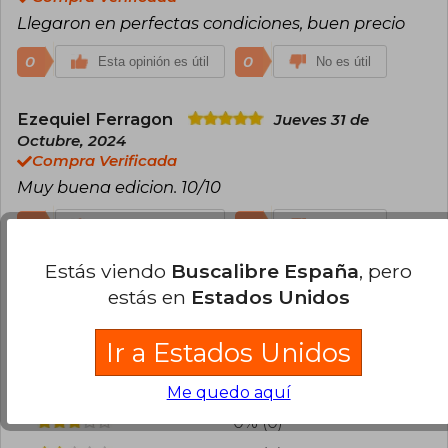
Llegaron en perfectas condiciones, buen precio
0
0
Esta opinión es útil
No es útil
Ezequiel Ferragon
Jueves 31 de
Octubre, 2024
Compra Verificada
Muy buena edicion. 10/10
0
0
Esta opinión es útil
No es útil
Estás viendo
Buscalibre España
, pero
¿Leíste este libro?
Inicia sesión
para poder
estás en
Estados Unidos
agregar tu propia evaluación
.
Ir a Estados Unidos
100% (5)
0% (0)
Me quedo aquí
0% (0)