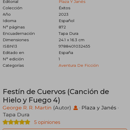
Editorial
Plaza Y Janés
Colección
Éxitos
Año
2023
Idioma
Español
N° páginas
872
Encuadernación
Tapa Dura
Dimensiones
24.1 x 16.3 cm
ISBN13
9788401032455
Editado en
España
N° edición
1
Categorías
Aventura De Ficción
Festín de Cuervos (Canción de
Hielo y Fuego 4)
George R. R. Martin
(Autor)
·
Plaza y Janés
·
Tapa Dura
5 opiniones