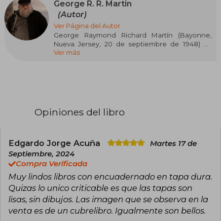
George R. R. Martin
(Autor)
Ver Página del Autor
George Raymond Richard Martín (Bayonne,
Nueva Jersey, 20 de septiembre de 1948) es
Ver más
escritor profesional y guionista de literatura
fantástica, ciencia ficción y terror. desde 1979,
se graduó de periodismo en la Northwestern
University, y vive en Nuevo México. Es el autor
de la afamada serie de fantasía épica Canción
de hielo y fuego, en la que se ha basado la serie
de HBO, Juego de Tronos.
Opiniones del libro
Ha ganado diversos premios literarios, entre
ellos: cuatro premios Hugo, dos Nebula, seis
Locus Awards, el Bram Stoker, el World Fantasy
Edgardo Jorge Acuña
Martes 17 de
Award, el Dedalus, Balrog y el Daikon.
Septiembre, 2024
Compra Verificada
Muy lindos libros con encuadernado en tapa dura.
Quizas lo unico criticable es que las tapas son
lisas, sin dibujos. Las imagen que se observa en la
venta es de un cubrelibro. Igualmente son bellos.