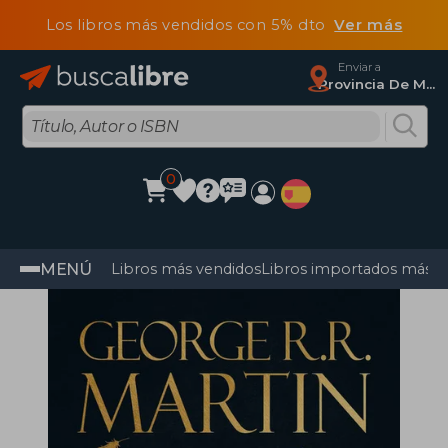
Los libros más vendidos con 5% dto
Ver más
Enviar a
Provincia De Madrid
0
MENÚ
Libros más vendidos
Libros importados más v