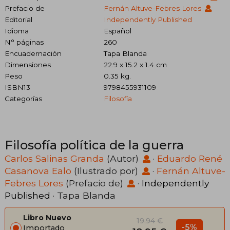
Prefacio de
Fernán Altuve-Febres Lores
Editorial
Independently Published
Idioma
Español
N° páginas
260
Encuadernación
Tapa Blanda
Dimensiones
22.9 x 15.2 x 1.4 cm
Peso
0.35 kg.
ISBN13
9798455931109
Categorías
Filosofía
Filosofía política de la guerra
Carlos Salinas Granda
(Autor)
·
Eduardo René
Casanova Ealo
(Ilustrado por)
·
Fernán Altuve-
Febres Lores
(Prefacio de)
·
Independently
Published
· Tapa Blanda
Libro Nuevo
19,94 €
-5%
Importado