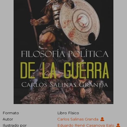
Formato
Libro Físico
Autor
Carlos Salinas Granda
Ilustrado por
Eduardo René Casanova Ealo