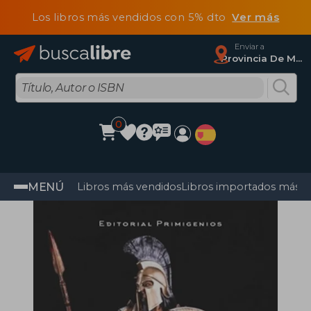
Los libros más vendidos con 5% dto
Ver más
Enviar a
Provincia De Madrid
0
MENÚ
Libros más vendidos
Libros importados más v