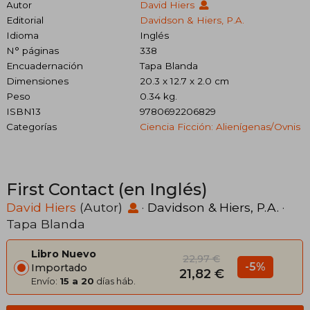
Autor
David Hiers
Editorial
Davidson & Hiers, P.A.
Idioma
Inglés
N° páginas
338
Encuadernación
Tapa Blanda
Dimensiones
20.3 x 12.7 x 2.0 cm
Peso
0.34 kg.
ISBN13
9780692206829
Categorías
Ciencia Ficción: Alienígenas/ovnis
First Contact (en Inglés)
David Hiers
(Autor)
·
Davidson & Hiers, P.A.
·
Tapa Blanda
Libro Nuevo
22,97 €
-5%
Importado
21,82 €
Envío:
15 a 20
días háb.