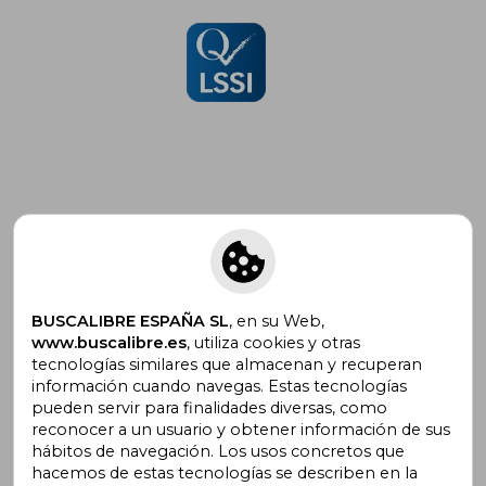
Suscríbete para recibir ofertas y
promociones
BUSCALIBRE ESPAÑA SL
, en su Web,
www.buscalibre.es
, utiliza cookies y otras
tecnologías similares que almacenan y recuperan
¿Necesitas ayuda?
información cuando navegas. Estas tecnologías
pueden servir para finalidades diversas, como
reconocer a un usuario y obtener información de sus
Ir a Centro de Soporte
hábitos de navegación. Los usos concretos que
hacemos de estas tecnologías se describen en la