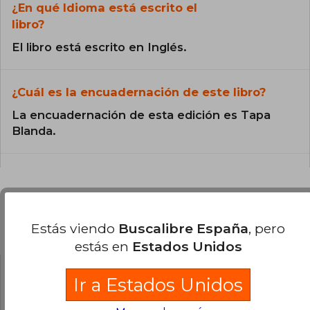
¿En qué Idioma está escrito el
libro?
El libro está escrito en Inglés.
¿Cuál es la encuadernación de este libro?
La encuadernación de esta edición es Tapa
Blanda.
Preguntas y respuestas sobre el libro
Estás viendo
Buscalibre España
, pero
estás en
Estados Unidos
Ir a Estados Unidos
¿Tienes una pregunta sobre el libro?
Inicia
sesión
para poder agregar tu propia pregunta.