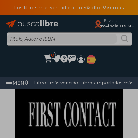
Los libros más vendidos con 5% dto
Ver más
Enviar a
Provincia De Madrid
0
MENÚ
Libros más vendidos
Libros importados más v