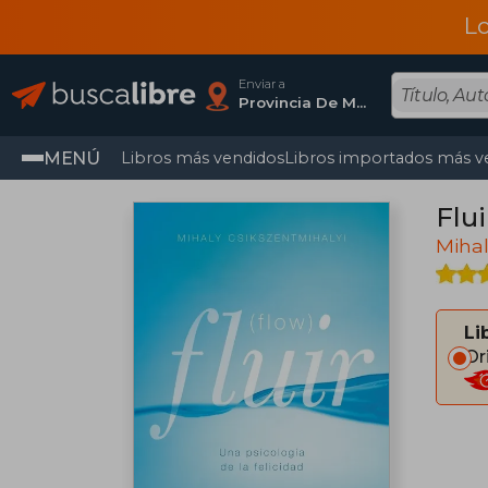
L
Enviar a
Provincia De Madrid
MENÚ
Libros más vendidos
Libros importados más v
Flui
Mihal
Li
Or