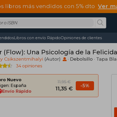
os libros más vendidos con 5% dto
Ver m
endidos
Libros con envío Rápido
Opiniones de clientes
r (Flow): Una Psicología de la Felicid
y Csikszentmihalyi
(Autor)
·
Debolsillo
· Tapa Bl
34 opiniones
bro Nuevo
11,95 €
-5%
igen: España
11,35 €
Envío Rápido