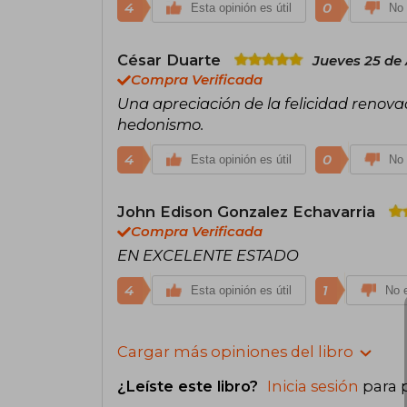
4
0
Esta opinión es útil
No 
César Duarte
Jueves 25 de
Compra Verificada
Una apreciación de la felicidad renova
hedonismo.
4
0
Esta opinión es útil
No 
John Edison Gonzalez Echavarria
Compra Verificada
EN EXCELENTE ESTADO
4
1
Esta opinión es útil
No e
Cargar más opiniones del libro
¿Leíste este libro?
Inicia sesión
para 