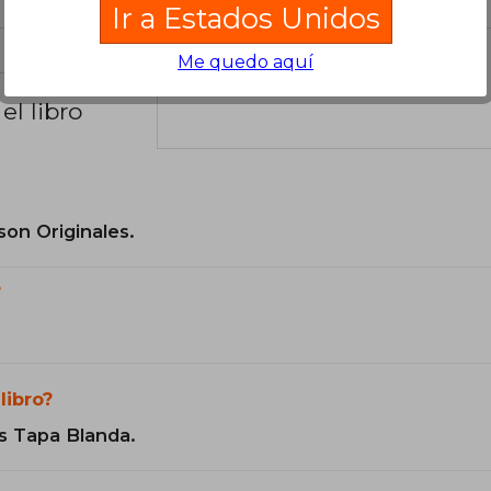
Ir a Estados Unidos
Me quedo aquí
el libro
son Originales.
?
libro?
s Tapa Blanda.