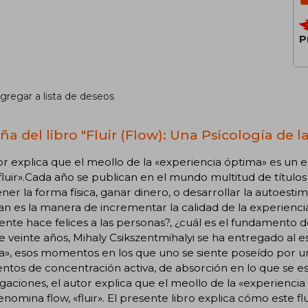
P
gregar a lista de deseos
a del libro "Fluir (Flow): Una Psicología de la
or explica que el meollo de la «experiencia óptima» es un
«fluir».Cada año se publican en el mundo multitud de títul
er la forma física, ganar dinero, o desarrollar la autoestim
an es la manera de incrementar la calidad de la experien
nte hace felices a las personas?, ¿cuál es el fundamento d
 veinte años, Mihaly Csikszentmihalyi se ha entregado al e
a», esos momentos en los que uno se siente poseído por u
tos de concentración activa, de absorción en lo que se e
igaciones, el autor explica que el meollo de la «experienci
nomina flow, «fluir». El presente libro explica cómo este 