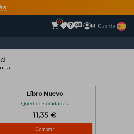
ás
0
Mi Cuenta
ad
anda
Libro Nuevo
Quedan 7 unidades
11,35 €
Comprar