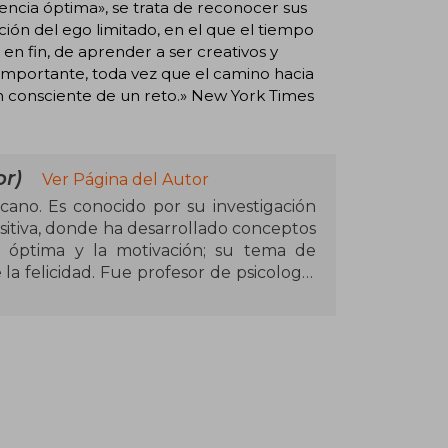
encia óptima», se trata de reconocer sus
ción del ego limitado, en el que el tiempo
en fin, de aprender a ser creativos y
y importante, toda vez que el camino hacia
ón consciente de un reto.» New York Times
r)
Ver Página del Autor
cano. Es conocido por su investigación
sitiva, donde ha desarrollado conceptos
a óptima y la motivación; su tema de
 la felicidad. Fue profesor de psicología
lifornia), jefe del departamento de
go y del departamento de sociología y
Forest. Es uno de los psicólogos más
ionados con la psicología, la educación,