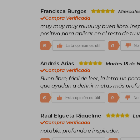
Francisca Burgos
Miércoles
Compra Verificada
muy muy muy muuuuy buen libro. Inspir
positiva para aplicar en el resto de tu v
8
0
Esta opinión es útil
No 
Andrés Arias
Martes 15 de 
Compra Verificada
Buen libro, fácil de leer, la letra un
que ayudan a definir metas más profun
6
0
Esta opinión es útil
No 
Raúl Elgueta Riquelme
Lu
Compra Verificada
notable. profundo e inspirador.