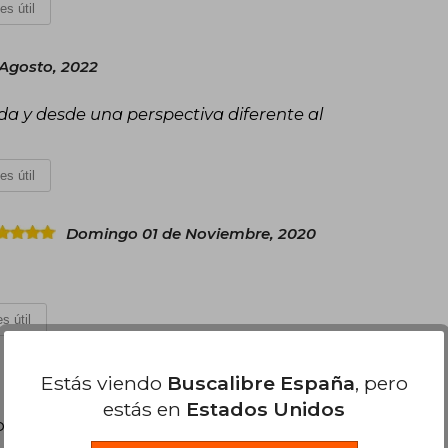
es útil
 Agosto, 2022
da y desde una perspectiva diferente al
es útil
Domingo 01 de Noviembre, 2020
s útil
Estás viendo
Buscalibre España
, pero
estás en
Estados Unidos
poder agregar tu propia evaluación
.