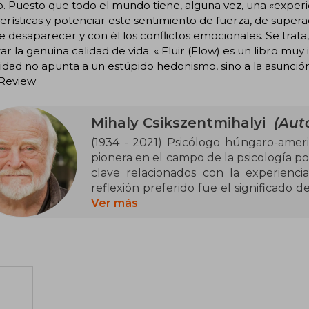
o. Puesto que todo el mundo tiene, alguna vez, una «experi
erísticas y potenciar este sentimiento de fuerza, de supera
 desaparecer y con él los conflictos emocionales. Se trata, 
ar la genuina calidad de vida. « Fluir (Flow) es un libro mu
icidad no apunta a un estúpido hedonismo, sino a la asunci
Review
Mihaly Csikszentmihalyi
(Auto
(1934 - 2021) Psicólogo húngaro-ameri
pionera en el campo de la psicología po
clave relacionados con la experienci
reflexión preferido fue el significado de
en la Universidad de Claremont (Ca
Ver más
psicología en la Universidad de Chica
antropología en la Universidad Lake 
citados en la actualidad en campos relac
el liderazgo y la creatividad.