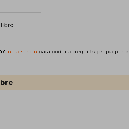
libro
o?
Inicia sesión
para poder agregar tu propia preg
ibre