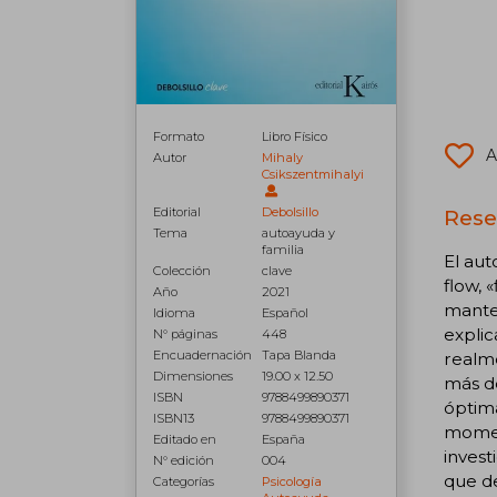
Formato
Libro Físico
A
Autor
Mihaly
Csikszentmihalyi
Editorial
Debolsillo
Reseñ
Tema
autoayuda y
familia
El aut
Colección
clave
flow, 
Año
2021
manten
Idioma
Español
explic
N° páginas
448
Encuadernación
Tapa Blanda
realme
Dimensiones
19.00 x 12.50
más de
ISBN
9788499890371
óptim
ISBN13
9788499890371
momen
Editado en
España
invest
N° edición
004
que de
Categorías
Psicología