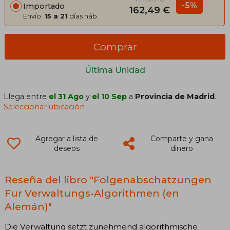
-5%
Importado
162,49 €
Envío:
15 a 21
días háb.
Comprar
Última Unidad
Llega entre
el 31 Ago
y
el 10 Sep
a
Provincia de Madrid
.
Seleccionar ubicación
Agregar a lista de
Comparte y gana
deseos
dinero
Reseña del libro "Folgenabschatzungen
Fur Verwaltungs-Algorithmen (en
Alemán)"
Die Verwaltung setzt zunehmend algorithmische