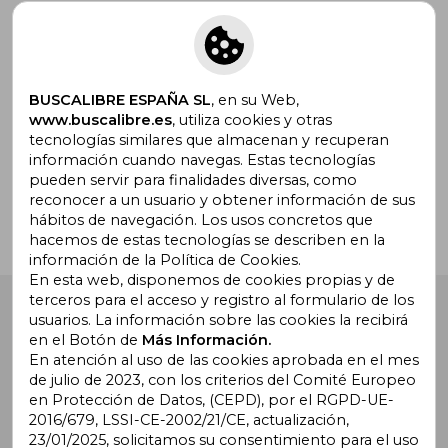
Suscríbete para recibir ofertas y
promociones
BUSCALIBRE ESPAÑA SL
, en su Web,
www.buscalibre.es
, utiliza cookies y otras
tecnologías similares que almacenan y recuperan
¿Necesitas ayuda?
información cuando navegas. Estas tecnologías
pueden servir para finalidades diversas, como
reconocer a un usuario y obtener información de sus
Ir a Centro de Soporte
hábitos de navegación. Los usos concretos que
hacemos de estas tecnologías se describen en la
información de la Política de Cookies.
En esta web, disponemos de cookies propias y de
terceros para el acceso y registro al formulario de los
Buscalibre España
. Calle Energía, 65, Nave 3 (08940),
usuarios. La información sobre las cookies la recibirá
Cornellà de Llobregat, Barcelona. Derechos Reservados.
en el Botón de
Más Información.
En atención al uso de las cookies aprobada en el mes
de julio de 2023, con los criterios del Comité Europeo
en Protección de Datos, (CEPD), por el RGPD-UE-
2016/679, LSSI-CE-2002/21/CE, actualización,
23/01/2025, solicitamos su consentimiento para el uso