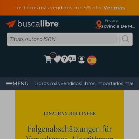
Los libros más vendidos con 5% dto
Ver más
Enviar a
Provincia De Madrid
0
MENÚ
Libros más vendidos
Libros importados más v