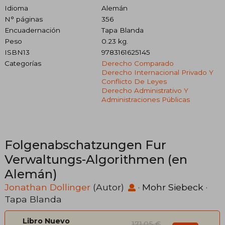
Idioma
Alemán
N° páginas
356
Encuadernación
Tapa Blanda
Peso
0.23 kg.
ISBN13
9783161625145
Categorías
Derecho Comparado
Derecho Internacional Privado Y
Conflicto De Leyes
Derecho Administrativo Y
Administraciones Públicas
Folgenabschatzungen Fur
Verwaltungs-Algorithmen (en
Alemán)
Jonathan Dollinger
(Autor)
·
Mohr Siebeck
·
Tapa Blanda
Libro Nuevo
171,05 €