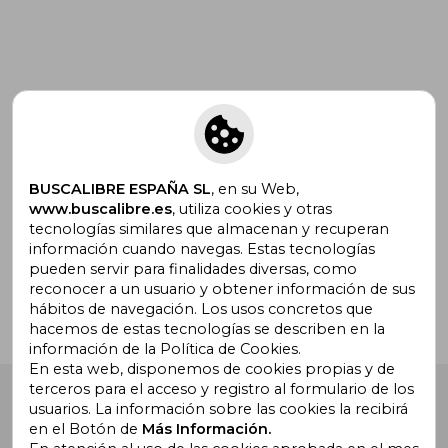
Suscríbete para recibir ofertas y
promociones
BUSCALIBRE ESPAÑA SL
, en su Web,
www.buscalibre.es
, utiliza cookies y otras
tecnologías similares que almacenan y recuperan
¿Necesitas ayuda?
información cuando navegas. Estas tecnologías
pueden servir para finalidades diversas, como
reconocer a un usuario y obtener información de sus
Ir a Centro de Soporte
hábitos de navegación. Los usos concretos que
hacemos de estas tecnologías se describen en la
información de la Política de Cookies.
En esta web, disponemos de cookies propias y de
terceros para el acceso y registro al formulario de los
Buscalibre España
. Calle Energía, 65, Nave 3 (08940),
usuarios. La información sobre las cookies la recibirá
Cornellà de Llobregat, Barcelona. Derechos Reservados.
en el Botón de
Más Información.