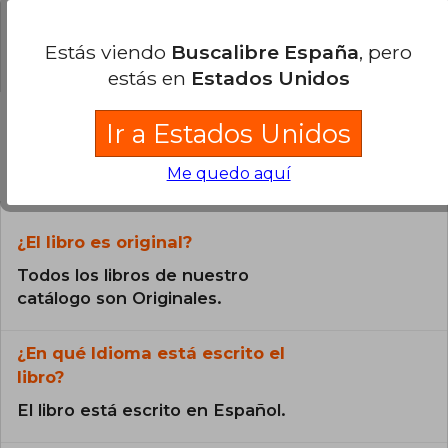
0% (0)
2% (1)
Estás viendo
Buscalibre España
, pero
estás en
Estados Unidos
Ir a Estados Unidos
Preguntas frecuentes sobre el libro
Me quedo aquí
¿El libro es original?
Todos los libros de nuestro
catálogo son Originales.
¿En qué Idioma está escrito el
libro?
El libro está escrito en Español.