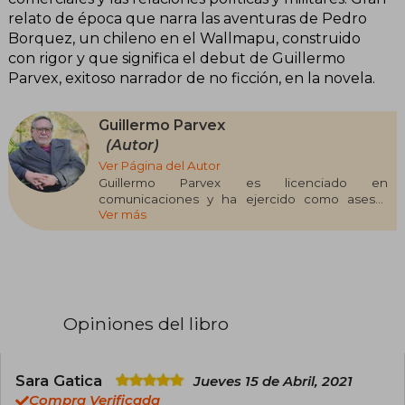
relato de época que narra las aventuras de Pedro
Borquez, un chileno en el Wallmapu, construido
con rigor y que significa el debut de Guillermo
Parvex, exitoso narrador de no ficción, en la novela.
Guillermo Parvex
(Autor)
Ver Página del Autor
Guillermo Parvex es licenciado en
comunicaciones y ha ejercido como asesor
Ver más
comunicacional de diversas empresas chilenas
y extranjeras. Forma parte de la Academia de
Historia Militar. En 2014, luego de años de trabajo
de recopilación y revisión de manuscritos,
publicó Un veterano de tres guerras.
Opiniones del libro
Sara Gatica
Jueves 15 de Abril, 2021
Compra Verificada