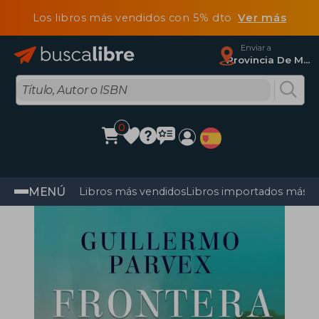
Los libros más vendidos con 5% dto
Ver más
Enviar a
Provincia De Madrid
0
MENÚ
Libros más vendidos
Libros importados más v