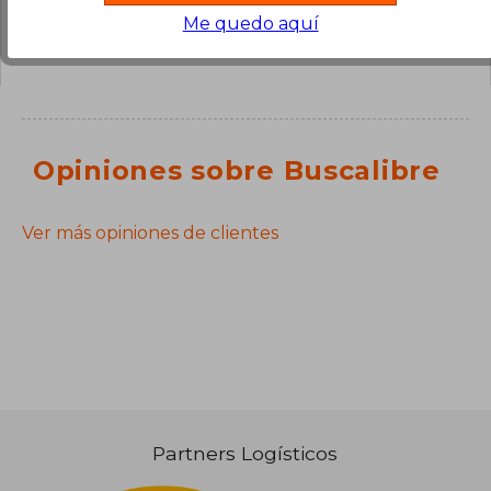
¿Tienes una pregunta sobre el libro?
Inicia
Me quedo aquí
sesión
para poder agregar tu propia pregunta.
Opiniones sobre Buscalibre
Ver más opiniones de clientes
Partners Logísticos