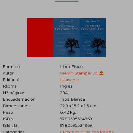
Formato
Libro Físico
Autor
Melvin Stamper Jd
Editorial
IUniverse
Idioma
Inglés
N° páginas
284
Encuadernación
Tapa Blanda
Dimensiones
22.9 x 15.2 x 1.6 cm
Peso
0.42 kg.
ISBN
9780595524969
ISBN13
9780595524969
Categorías
Crímenes Y Delitos Reales