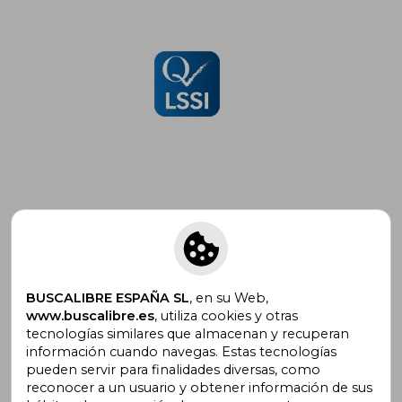
Suscríbete para recibir ofertas y
promociones
BUSCALIBRE ESPAÑA SL
, en su Web,
www.buscalibre.es
, utiliza cookies y otras
tecnologías similares que almacenan y recuperan
¿Necesitas ayuda?
información cuando navegas. Estas tecnologías
pueden servir para finalidades diversas, como
reconocer a un usuario y obtener información de sus
Ir a Centro de Soporte