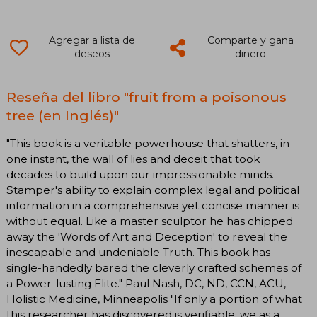
Agregar a lista de
Comparte y gana
deseos
dinero
Reseña del libro "fruit from a poisonous
tree (en Inglés)"
"This book is a veritable powerhouse that shatters, in
one instant, the wall of lies and deceit that took
decades to build upon our impressionable minds.
Stamper's ability to explain complex legal and political
information in a comprehensive yet concise manner is
without equal. Like a master sculptor he has chipped
away the 'Words of Art and Deception' to reveal the
inescapable and undeniable Truth. This book has
single-handedly bared the cleverly crafted schemes of
a Power-lusting Elite." Paul Nash, DC, ND, CCN, ACU,
Holistic Medicine, Minneapolis "If only a portion of what
this researcher has discovered is verifiable, we as a