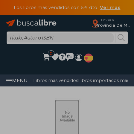
Los libros más vendidos con 5% dto
Ver más
Enviar a
Provincia De Madrid
0
MENÚ
Libros más vendidos
Libros importados más v