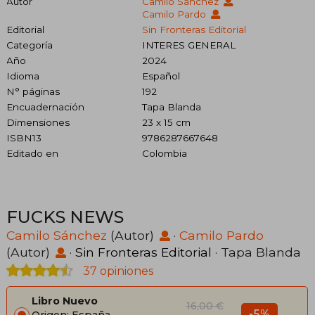
Autor
Camilo Sánchez
Camilo Pardo
Editorial
Sin Fronteras Editorial
Categoría
INTERES GENERAL
Año
2024
Idioma
Español
N° páginas
192
Encuadernación
Tapa Blanda
Dimensiones
23 x 15 cm
ISBN13
9786287667648
Editado en
Colombia
FUCKS NEWS
Camilo Sánchez
(Autor)
·
Camilo Pardo
(Autor)
·
Sin Fronteras Editorial
· Tapa Blanda
37 opiniones
Libro Nuevo
16,00 €
-5%