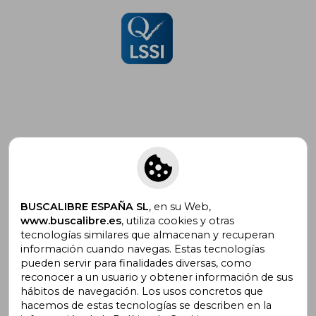
Suscríbete para recibir ofertas y
promociones
BUSCALIBRE ESPAÑA SL
, en su Web,
www.buscalibre.es
, utiliza cookies y otras
tecnologías similares que almacenan y recuperan
¿Necesitas ayuda?
información cuando navegas. Estas tecnologías
pueden servir para finalidades diversas, como
reconocer a un usuario y obtener información de sus
Ir a Centro de Soporte
hábitos de navegación. Los usos concretos que
hacemos de estas tecnologías se describen en la