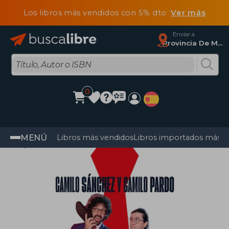
Los libros más vendidos con 5% dto
Ver más
Enviar a
Provincia De Madrid
0
MENÚ
Libros más vendidos
Libros importados más v