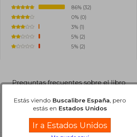
86% (32)
0% (0)
3% (1)
5% (2)
5% (2)
Preguntas frecuentes sobre el libro
Estás viendo
Buscalibre España
, pero
¿El libro es original?
estás en
Estados Unidos
Todos los libros de nuestro
catálogo son Originales.
Ir a Estados Unidos