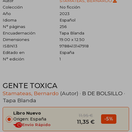
Autor
STAMATEAS, BERNARDO
Colección
No ficción
Año
2023
Idioma
Español
N° páginas
256
Encuadernación
Tapa Blanda
Dimensiones
19.00 x 12.50
ISBN13
9788413147918
Editado en
España
N° edición
1
GENTE TOXICA
Stamateas, Bernardo
(Autor) ·
B DE BOLSILLO
·
Tapa Blanda
Libro Nuevo
11,95 €
-5%
Origen: España
11,35 €
Envío Rápido