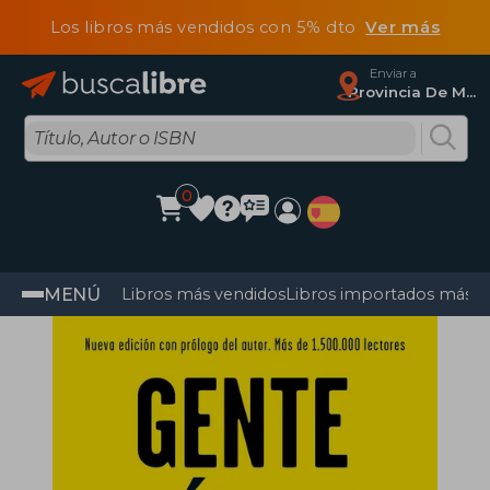
Los libros más vendidos con 5% dto
Ver más
Enviar a
Provincia De Madrid
0
MENÚ
Libros más vendidos
Libros importados más v