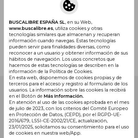
Suscríbete para recibir ofertas y
promociones
BUSCALIBRE ESPAÑA SL
, en su Web,
www.buscalibre.es
, utiliza cookies y otras
tecnologías similares que almacenan y recuperan
¿Necesitas ayuda?
información cuando navegas. Estas tecnologías
pueden servir para finalidades diversas, como
reconocer a un usuario y obtener información de sus
Ir a Centro de Soporte
hábitos de navegación. Los usos concretos que
hacemos de estas tecnologías se describen en la
información de la Política de Cookies.
En esta web, disponemos de cookies propias y de
terceros para el acceso y registro al formulario de los
Buscalibre España
. Calle Energía, 65, Nave 3 (08940),
usuarios. La información sobre las cookies la recibirá
Cornellà de Llobregat, Barcelona. Derechos Reservados.
en el Botón de
Más Información.
En atención al uso de las cookies aprobada en el mes
de julio de 2023, con los criterios del Comité Europeo
en Protección de Datos, (CEPD), por el RGPD-UE-
2016/679, LSSI-CE-2002/21/CE, actualización,
23/01/2025, solicitamos su consentimiento para el uso
de cookies en nuestra web/App.
Buscalibre Argentina
|
Buscalibre Chile
|
Buscalibre