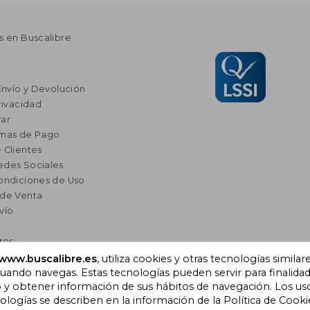
s en Buscalibre
Envío y Devolución
rivacidad
ar
rmas de Pago
 Clientes
edes Sociales
ondiciones de Uso
 de Venta
vío
res
a Lectura
www.buscalibre.es
, utiliza cookies y otras tecnologías similar
ando navegas. Estas tecnologías pueden servir para finalida
omendados
o y obtener información de sus hábitos de navegación. Los us
ogías se describen en la información de la Política de Cooki