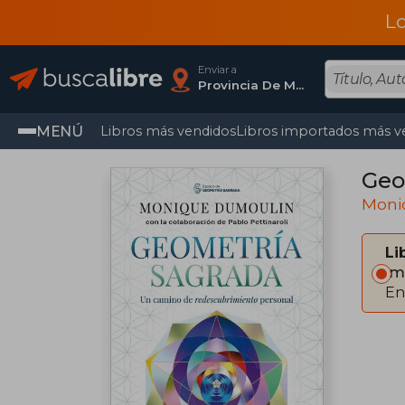
L
Enviar a
Provincia De Madrid
MENÚ
Libros más vendidos
Libros importados más v
Geo
Moni
Li
Im
En