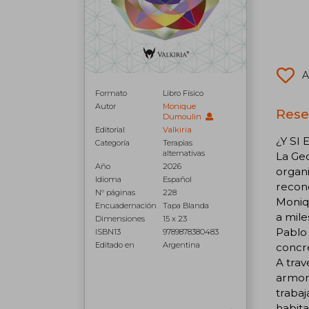
A
Formato
Libro Físico
Autor
Monique
Rese
Dumoulin
Editorial
Valkiria
¿Y SI
Categoría
Terapias
alternativas
La Geo
Año
2026
organi
Idioma
Español
recon
N° páginas
228
Moniq
Encuadernación
Tapa Blanda
a mile
Dimensiones
15 x 23
Pablo 
ISBN13
9789878380483
Editado en
Argentina
concre
A trav
armoni
trabaj
habita