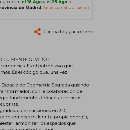
lega entre
el 18 Ago
y
el 25 Ago
a
rovincia de Madrid
.
Seleccionar ubicación
Comparte y gana dinero
RO TU MENTE OLVIDÓ?
 creencias. Es el patrón vivo que
mos. Es el código que, una vez
 Espacio de Geometría Sagrada guiando
transformador, con la colaboración de
ntegra fundamentos teóricos, ejercicios
cubrirte.
agrados, construcciones en 3D,
a re-conocerte, leer tu propia energía,
lestar, armonizar los espacios que
s y para qué estás aquí.