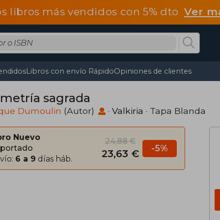
os libros más vendidos con 5% dto
Ver m
endidos
Libros con envío Rápido
Opiniones de clientes
metría sagrada
que Dumoulin
(Autor)
·
Valkiria
· Tapa Blanda
bro Nuevo
24,88 €
-5%
portado
23,63 €
vío:
6 a 9
días háb.