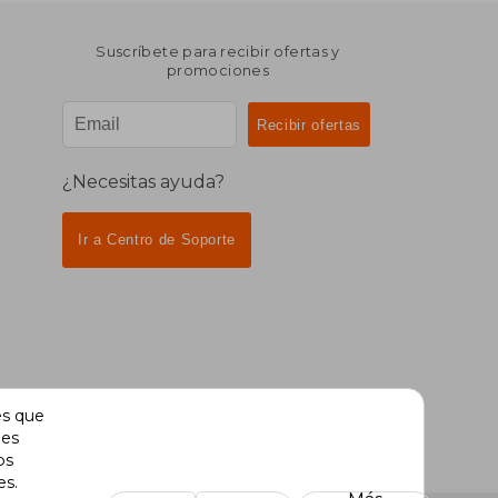
Suscríbete para recibir ofertas y
promociones
¿Necesitas ayuda?
Ir a Centro de Soporte
es que
des
os
es.