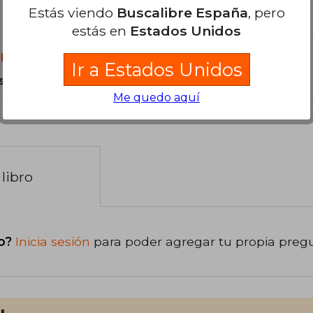
Estás viendo
Buscalibre España
, pero
estás en
Estados Unidos
libro?
Ir a Estados Unidos
s Tapa Blanda.
Me quedo aquí
libro
o?
Inicia sesión
para poder agregar tu propia preg