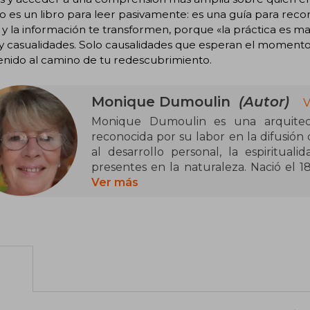
o es un libro para leer pasivamente: es una guía para recor
y la información te transformen, porque «la práctica es ma
 casualidades. Solo causalidades que esperan el momento 
enido al camino de tu redescubrimiento.
Monique Dumoulin
(Autor)
V
Monique Dumoulin es una arquitecta
reconocida por su labor en la difusión 
al desarrollo personal, la espiritual
presentes en la naturaleza. Nació el 1
graduó como arquitecta en la Univers
Ver más
partir de 2001 orientó su carrera hac
integrando conocimientos de arquitect
complementarias.
Fue cocreadora de la Escuela de Ge
posteriormente fundó el Espacio de Ge
cual ha impartido cursos, talleres y co
distintos países de habla hispana. Su p