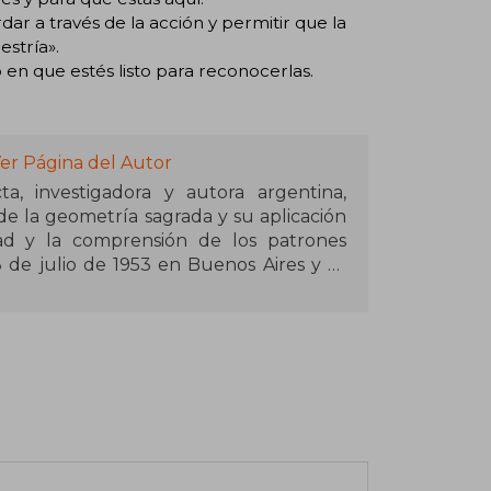
dar a través de la acción y permitir que la
estría».
en que estés listo para reconocerlas.
er Página del Autor
, investigadora y autora argentina,
de la geometría sagrada y su aplicación
idad y la comprensión de los patrones
8 de julio de 1953 en Buenos Aires y se
idad de Buenos Aires (UBA) en 1979. A
ia el estudio de la geometría sagrada,
ura, simbolismo y diversas disciplinas
ometría Sagrada del Sur del Mundo y
ometría Sagrada, institución desde la
nferencias para miles de estudiantes en
ropuesta busca acercar los principios de