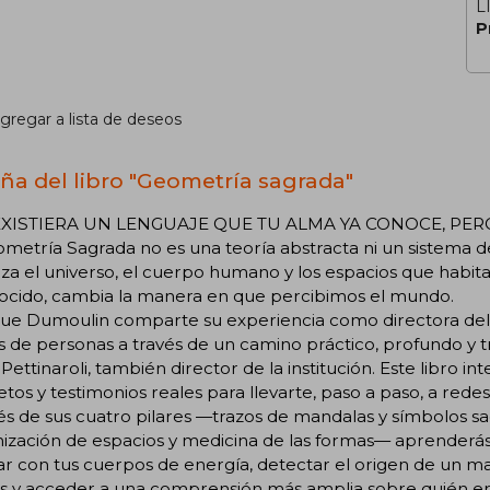
L
P
gregar a lista de deseos
ña del libro "Geometría sagrada"
 EXISTIERA UN LENGUAJE QUE TU ALMA YA CONOCE, PE
metría Sagrada no es una teoría abstracta ni un sistema de
za el universo, el cuerpo humano y los espacios que habita
ocido, cambia la manera en que percibimos el mundo.
ue Dumoulin comparte su experiencia como directora del
s de personas a través de un camino práctico, profundo y 
Pettinaroli, también director de la institución. Este libro i
tos y testimonios reales para llevarte, paso a paso, a redes
és de sus cuatro pilares —trazos de mandalas y símbolos s
zación de espacios y medicina de las formas— aprenderás 
ar con tus cuerpos de energía, detectar el origen de un ma
s y acceder a una comprensión más amplia sobre quién ere