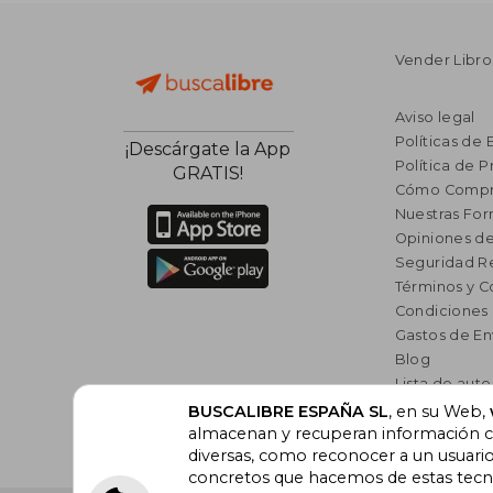
Vender Libro
Aviso legal
Políticas de 
¡Descárgate la App
Política de P
GRATIS!
Cómo Compr
Nuestras Fo
Opiniones de
Seguridad R
Términos y C
Condiciones
Gastos de En
Blog
Lista de auto
Incentivo a l
BUSCALIBRE ESPAÑA SL
, en su Web,
almacenan y recuperan información cu
Libros Rec
diversas, como reconocer a un usuari
concretos que hacemos de estas tecnol