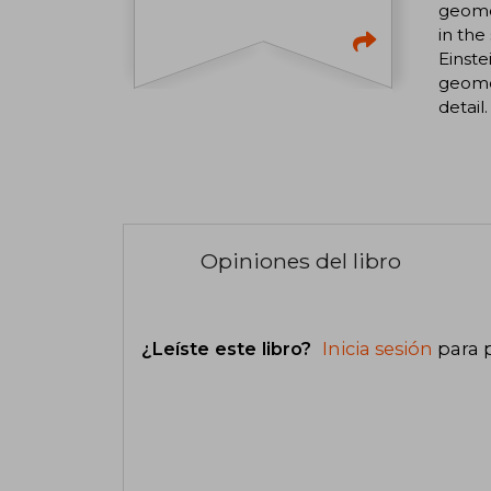
geomet
in the
Einste
geomet
detail.
Opiniones del libro
¿Leíste este libro?
Inicia sesión
para 