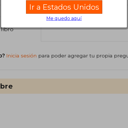
Ir a Estados Unidos
Me quedo aquí
libro
o?
Inicia sesión
para poder agregar tu propia preg
ibre