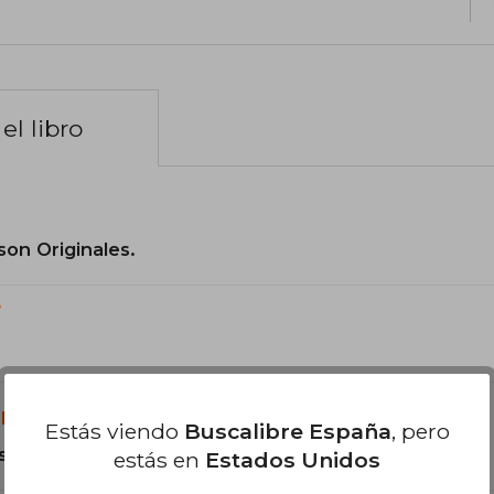
el libro
son Originales.
?
libro?
Estás viendo
Buscalibre España
, pero
s Tapa Dura.
estás en
Estados Unidos