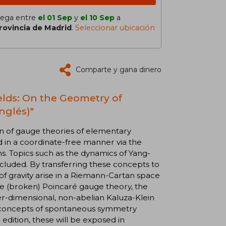
lega entre
el 01 Sep
y
el 10 Sep
a
rovincia de Madrid
.
Seleccionar ubicación
Comparte y gana dinero
lds: On the Geometry of
nglés)"
on of gauge theories of elementary
d in a coordinate-free manner via the
. Topics such as the dynamics of Yang-
included. By transferring these concepts to
 of gravity arise in a Riemann-Cartan space
he (broken) Poincaré gauge theory, the
er-dimensional, non-abelian Kaluza-Klein
, concepts of spontaneous symmetry
 edition, these will be exposed in