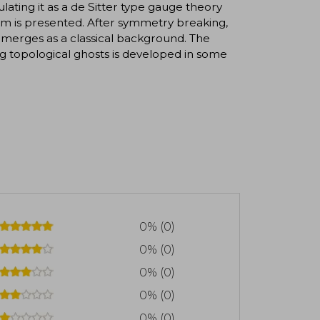
ating it as a de Sitter type gauge theory
form is presented. After symmetry breaking,
 emerges as a classical background. The
g topological ghosts is developed in some
0% (0)
0% (0)
0% (0)
0% (0)
0% (0)