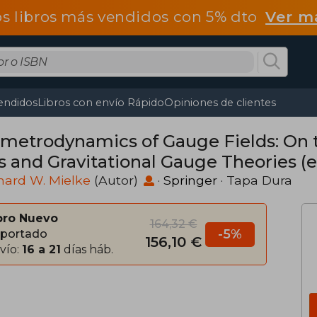
os libros más vendidos con 5% dto
Ver m
endidos
Libros con envío Rápido
Opiniones de clientes
metrodynamics of Gauge Fields: On 
ls and Gravitational Gauge Theories (e
hard W. Mielke
(Autor)
·
Springer
· Tapa Dura
bro Nuevo
164,32 €
-5%
portado
156,10 €
vío:
16 a 21
días háb.