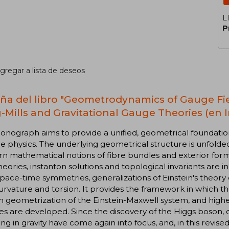
L
P
gregar a lista de deseos
ña del libro "Geometrodynamics of Gauge Fie
-Mills and Gravitational Gauge Theories (en I
onograph aims to provide a unified, geometrical foundati
le physics. The underlying geometrical structure is unfolde
 mathematical notions of fibre bundles and exterior forms
theories, instanton solutions and topological invariants are 
space-time symmetries, generalizations of Einstein's theory
urvature and torsion. It provides the framework in which t
h geometrization of the Einstein-Maxwell system, and high
es are developed. Since the discovery of the Higgs boson
ng in gravity have come again into focus, and, in this revised