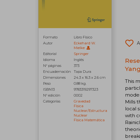
Formato
Libro Físico
A
Autor
Eckehard W.
Mielke
Editorial
Springer
Rese
Idioma
Inglés
N° páginas
373
Yang
Encuadernación
Tapa Dura
Dimensiones
24.3 x 16.3 x 2.6 cm
This m
Peso
0.88 kg.
partic
ISBN13
9783319297323
modern
N° edición
0002
Mills 
Categorías
Gravedad
Física
local 
Nuclear/estructura
with c
Nuclear
Física Matemática
Rainic
theori
breaki