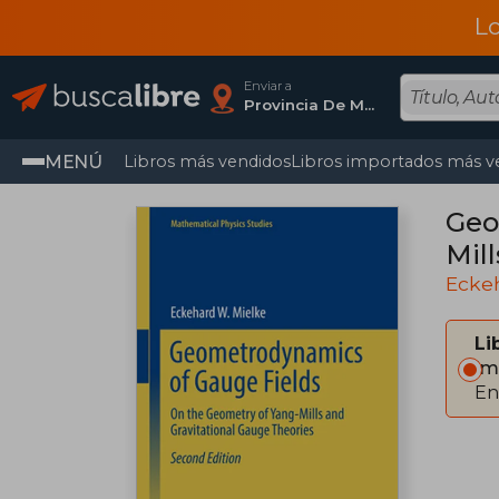
L
Enviar a
Provincia De Madrid
MENÚ
Libros más vendidos
Libros importados más v
Geo
Mil
Ecke
Li
Im
En