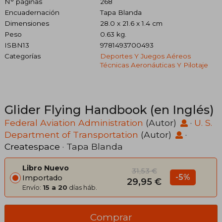
N° páginas
268
Encuadernación
Tapa Blanda
Dimensiones
28.0 x 21.6 x 1.4 cm
Peso
0.63 kg.
ISBN13
9781493700493
Categorías
Deportes Y Juegos Aéreos
Técnicas Aeronáuticas Y Pilotaje
Glider Flying Handbook (en Inglés)
Federal Aviation Administration
(Autor)
·
U. S.
Department of Transportation
(Autor)
·
Createspace
· Tapa Blanda
Libro Nuevo
31,53 €
-5%
Importado
29,95 €
Envío:
15 a 20
días háb.
Comprar