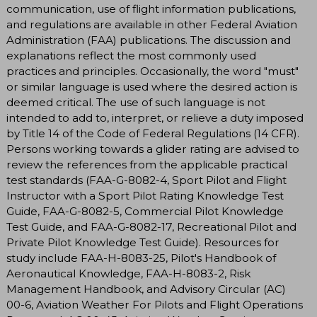
communication, use of flight information publications,
and regulations are available in other Federal Aviation
Administration (FAA) publications. The discussion and
explanations reflect the most commonly used
practices and principles. Occasionally, the word "must"
or similar language is used where the desired action is
deemed critical. The use of such language is not
intended to add to, interpret, or relieve a duty imposed
by Title 14 of the Code of Federal Regulations (14 CFR).
Persons working towards a glider rating are advised to
review the references from the applicable practical
test standards (FAA-G-8082-4, Sport Pilot and Flight
Instructor with a Sport Pilot Rating Knowledge Test
Guide, FAA-G-8082-5, Commercial Pilot Knowledge
Test Guide, and FAA-G-8082-17, Recreational Pilot and
Private Pilot Knowledge Test Guide). Resources for
study include FAA-H-8083-25, Pilot's Handbook of
Aeronautical Knowledge, FAA-H-8083-2, Risk
Management Handbook, and Advisory Circular (AC)
00-6, Aviation Weather For Pilots and Flight Operations