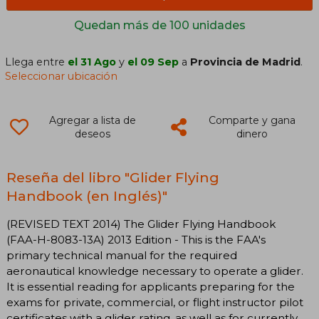
Quedan más de 100 unidades
Llega entre
el 31 Ago
y
el 09 Sep
a
Provincia de Madrid
.
Seleccionar ubicación
Agregar a lista de
Comparte y gana
deseos
dinero
Reseña del libro "Glider Flying
Handbook (en Inglés)"
(REVISED TEXT 2014) The Glider Flying Handbook
(FAA-H-8083-13A) 2013 Edition - This is the FAA's
primary technical manual for the required
aeronautical knowledge necessary to operate a glider.
It is essential reading for applicants preparing for the
exams for private, commercial, or flight instructor pilot
certificates with a glider rating, as well as for currently