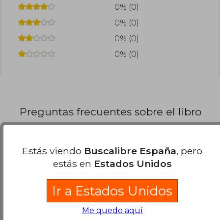
0% (0)
0% (0)
0% (0)
0% (0)
Preguntas frecuentes sobre el libro
¿El libro es original?
Estás viendo
Buscalibre España
, pero
estás en
Estados Unidos
Todos los libros de nuestro
catálogo son Originales.
Ir a Estados Unidos
¿En qué Idioma está escrito el
Me quedo aquí
libro?