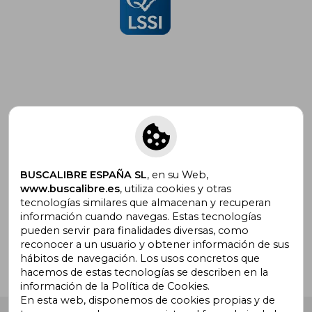
Suscríbete para recibir ofertas y
promociones
BUSCALIBRE ESPAÑA SL
, en su Web,
www.buscalibre.es
, utiliza cookies y otras
tecnologías similares que almacenan y recuperan
¿Necesitas ayuda?
información cuando navegas. Estas tecnologías
pueden servir para finalidades diversas, como
reconocer a un usuario y obtener información de sus
Ir a Centro de Soporte
hábitos de navegación. Los usos concretos que
hacemos de estas tecnologías se describen en la
información de la Política de Cookies.
En esta web, disponemos de cookies propias y de