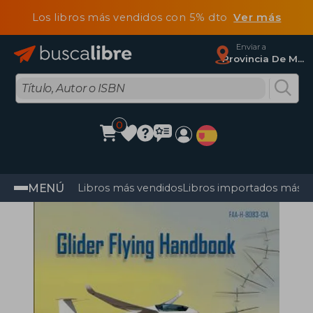
Los libros más vendidos con 5% dto
Ver más
Enviar a
Provincia De Madrid
0
MENÚ
Libros más vendidos
Libros importados más v