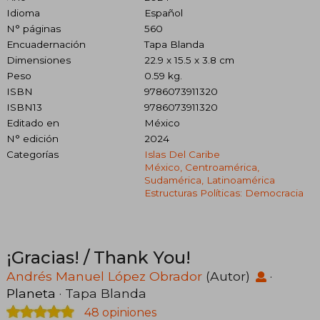
Idioma
Español
N° páginas
560
Encuadernación
Tapa Blanda
Dimensiones
22.9 x 15.5 x 3.8 cm
Peso
0.59 kg.
ISBN
9786073911320
ISBN13
9786073911320
Editado en
México
N° edición
2024
Categorías
Islas Del Caribe
México, Centroamérica,
Sudamérica, Latinoamérica
Estructuras Políticas: Democracia
¡Gracias! / Thank You!
Andrés Manuel López Obrador
(Autor)
·
Planeta
· Tapa Blanda
48 opiniones