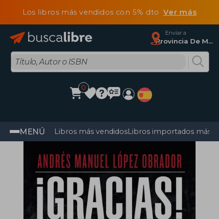
Los libros más vendidos con 5% dto
Ver más
Enviar a
Provincia De Madrid
0
MENÚ
Libros más vendidos
Libros importados más v