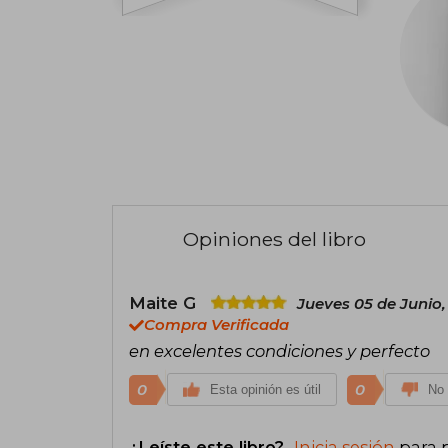
Opiniones del libro
Maite G
Jueves 05 de Junio,
Compra Verificada
en excelentes condiciones y perfecto
0
0
Esta opinión es útil
No 
¿Leíste este libro?
Inicia sesión
para 