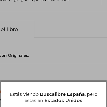
el libro
son Originales.
?
libro?
Estás viendo
Buscalibre España
, pero
estás en
Estados Unidos
s Tapa Blanda.