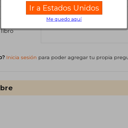
Ir a Estados Unidos
Me quedo aquí
libro
o?
Inicia sesión
para poder agregar tu propia preg
ibre