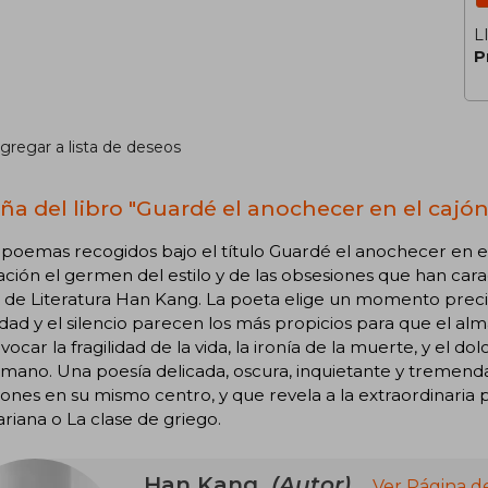
L
P
gregar a lista de deseos
ña del libro "Guardé el anochecer en el cajón
 poemas recogidos bajo el título Guardé el anochecer en el
ción el germen del estilo y de las obsesiones que han cara
de Literatura Han Kang. La poeta elige un momento preciso
dad y el silencio parecen los más propicios para que el al
vocar la fragilidad de la vida, la ironía de la muerte, y el dolo
mano. Una poesía delicada, oscura, inquietante y tremenda
nes en su mismo centro, y que revela a la extraordinaria 
riana o La clase de griego.
Han Kang
(Autor)
Ver Página d