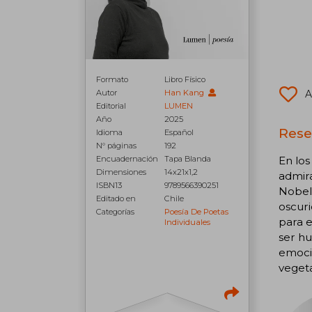
Formato
Libro Físico
A
Autor
Han Kang
Editorial
LUMEN
Año
2025
Rese
Idioma
Español
N° páginas
192
En los
Encuadernación
Tapa Blanda
Dimensiones
14x21x1,2
admira
ISBN13
9789566390251
Nobel 
Editado en
Chile
oscuri
Categorías
Poesía De Poetas
para e
Individuales
ser hu
emocio
vegeta