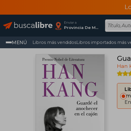
L
Enviar a
Provincia De Madrid
MENÚ
Libros más vendidos
Libros importados más v
Gua
Han 
Li
Im
En