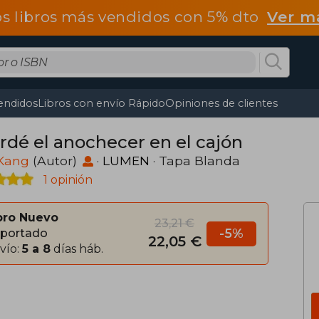
os libros más vendidos con 5% dto
Ver m
endidos
Libros con envío Rápido
Opiniones de clientes
rdé el anochecer en el cajón
Kang
(Autor)
·
LUMEN
· Tapa Blanda
1 opinión
bro Nuevo
23,21 €
-5%
portado
22,05 €
vío:
5 a 8
días háb.