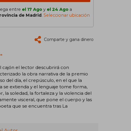
lega entre
el 17 Ago
y
el 24 Ago
a
rovincia de Madrid
.
Seleccionar ubicación
Comparte y gana dinero
"
 cajón el lector descubrirá con
cterizado la obra narrativa de la premio
 del día, el crepúsculo, en el que la
ma se extienda y el lenguaje tome forma,
r, la soledad, la fortaleza y la violencia del
mente visceral, que pone el cuerpo y las
poeta que se encuentra tras La
el Autor