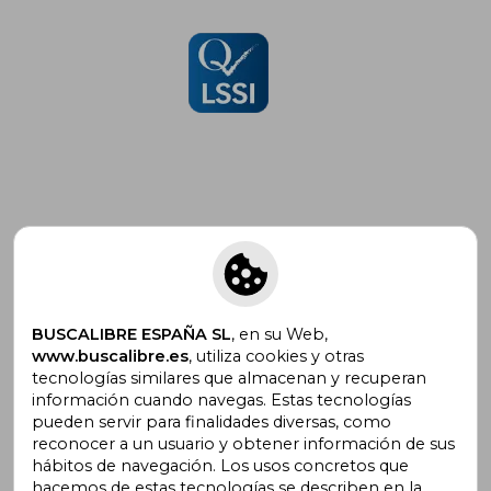
Suscríbete para recibir ofertas y
promociones
BUSCALIBRE ESPAÑA SL
, en su Web,
www.buscalibre.es
, utiliza cookies y otras
tecnologías similares que almacenan y recuperan
¿Necesitas ayuda?
información cuando navegas. Estas tecnologías
pueden servir para finalidades diversas, como
reconocer a un usuario y obtener información de sus
Ir a Centro de Soporte
hábitos de navegación. Los usos concretos que
hacemos de estas tecnologías se describen en la