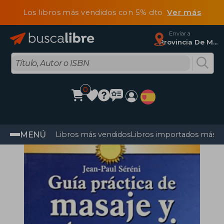
Los libros más vendidos con 5% dto
Ver más
Enviar a
Provincia De Madrid
0
MENÚ
Libros más vendidos
Libros importados más v