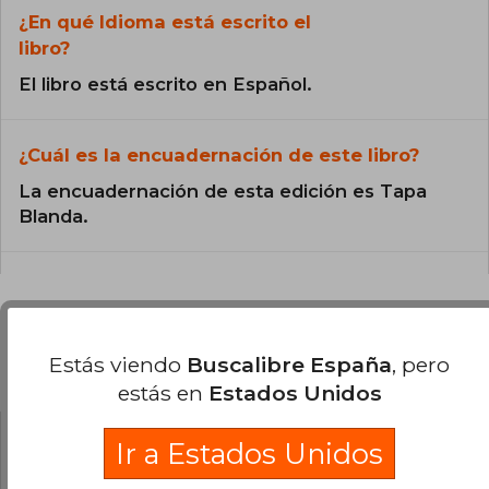
¿En qué Idioma está escrito el
libro?
El libro está escrito en Español.
¿Cuál es la encuadernación de este libro?
La encuadernación de esta edición es Tapa
Blanda.
Preguntas y respuestas sobre el libro
Estás viendo
Buscalibre España
, pero
estás en
Estados Unidos
Ir a Estados Unidos
¿Tienes una pregunta sobre el libro?
Inicia