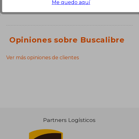
sesión
para poder agregar tu propia pregunta.
Me quedo aquí
Opiniones sobre Buscalibre
Ver más opiniones de clientes
Partners Logísticos