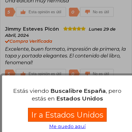
Una edición muy hermosa
5
0
Esta opinión es útil
No es útil
Jimmy Esteves Picón
Lunes 29 de
Abril, 2024
Compra Verificada
Excelente, buen formato, impresión de primera, la
tapa y portada elegantes. El contenido del libro,
fenomenal!
5
0
Esta opinión es útil
No es útil
Estás viendo
Buscalibre España
, pero
Cargar más opiniones del libro
estás en
Estados Unidos
¿Leíste este libro?
Inicia sesión
para poder
agregar tu propia evaluación
.
Ir a Estados Unidos
Me quedo aquí
93% (56)