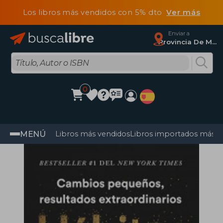
Los libros más vendidos con 5% dto
Ver más
Enviar a
Provincia De Madrid
0
MENÚ
Libros más vendidos
Libros importados más v