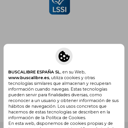
Suscríbete para recibir ofertas y
promociones
BUSCALIBRE ESPAÑA SL
, en su Web,
www.buscalibre.es
, utiliza cookies y otras
tecnologías similares que almacenan y recuperan
¿Necesitas ayuda?
información cuando navegas. Estas tecnologías
pueden servir para finalidades diversas, como
reconocer a un usuario y obtener información de sus
Ir a Centro de Soporte
hábitos de navegación. Los usos concretos que
hacemos de estas tecnologías se describen en la
información de la Política de Cookies.
En esta web, disponemos de cookies propias y de