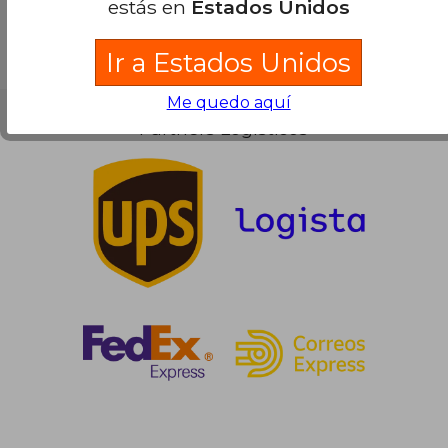
estás en
Estados Unidos
Ir a Estados Unidos
Me quedo aquí
Partners Logísticos