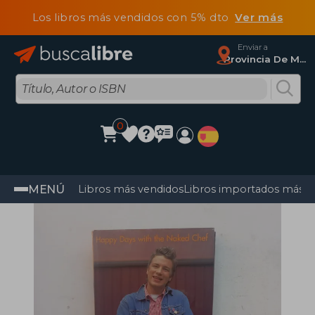
Los libros más vendidos con 5% dto
Ver más
Enviar a
Provincia De Madrid
0
MENÚ
Libros más vendidos
Libros importados más v