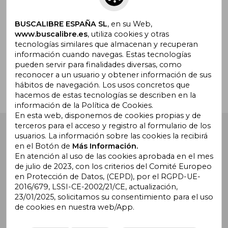
promociones
BUSCALIBRE ESPAÑA SL
, en su Web,
www.buscalibre.es
, utiliza cookies y otras
tecnologías similares que almacenan y recuperan
¿Necesitas ayuda?
información cuando navegas. Estas tecnologías
pueden servir para finalidades diversas, como
reconocer a un usuario y obtener información de sus
Ir a Centro de Soporte
hábitos de navegación. Los usos concretos que
hacemos de estas tecnologías se describen en la
información de la Política de Cookies.
En esta web, disponemos de cookies propias y de
terceros para el acceso y registro al formulario de los
Buscalibre España
. Calle Energía, 65, Nave 3 (08940),
usuarios. La información sobre las cookies la recibirá
Cornellà de Llobregat, Barcelona. Derechos Reservados.
en el Botón de
Más Información.
En atención al uso de las cookies aprobada en el mes
de julio de 2023, con los criterios del Comité Europeo
en Protección de Datos, (CEPD), por el RGPD-UE-
2016/679, LSSI-CE-2002/21/CE, actualización,
23/01/2025, solicitamos su consentimiento para el uso
de cookies en nuestra web/App.
Buscalibre Argentina
|
Buscalibre Chile
|
Buscalibre
Colombia
|
Buscalibre Ecuador
|
Buscalibre España
|