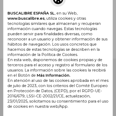
promociones
BUSCALIBRE ESPAÑA SL
, en su Web,
www.buscalibre.es
, utiliza cookies y otras
tecnologías similares que almacenan y recuperan
¿Necesitas ayuda?
información cuando navegas. Estas tecnologías
pueden servir para finalidades diversas, como
reconocer a un usuario y obtener información de sus
Ir a Centro de Soporte
hábitos de navegación. Los usos concretos que
hacemos de estas tecnologías se describen en la
información de la Política de Cookies.
En esta web, disponemos de cookies propias y de
terceros para el acceso y registro al formulario de los
Buscalibre España
. Calle Energía, 65, Nave 3 (08940),
usuarios. La información sobre las cookies la recibirá
Cornellà de Llobregat, Barcelona. Derechos Reservados.
en el Botón de
Más Información.
En atención al uso de las cookies aprobada en el mes
de julio de 2023, con los criterios del Comité Europeo
en Protección de Datos, (CEPD), por el RGPD-UE-
2016/679, LSSI-CE-2002/21/CE, actualización,
23/01/2025, solicitamos su consentimiento para el uso
de cookies en nuestra web/App.
Buscalibre Argentina
|
Buscalibre Chile
|
Buscalibre
Colombia
|
Buscalibre Ecuador
|
Buscalibre España
|