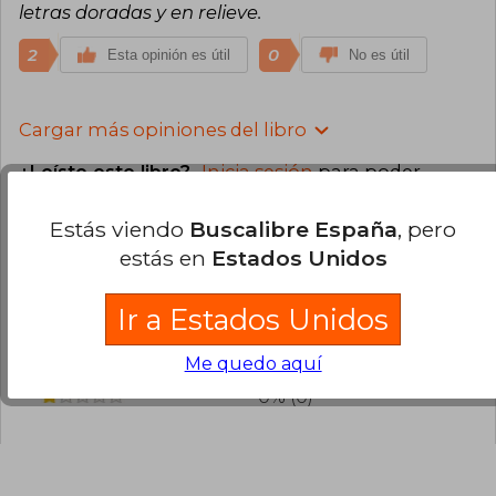
letras doradas y en relieve.
2
0
Esta opinión es útil
No es útil
Cargar más opiniones del libro
¿Leíste este libro?
Inicia sesión
para poder
agregar tu propia evaluación
.
Estás viendo
Buscalibre España
, pero
estás en
Estados Unidos
96% (90)
3% (3)
Ir a Estados Unidos
1% (1)
0% (0)
Me quedo aquí
0% (0)