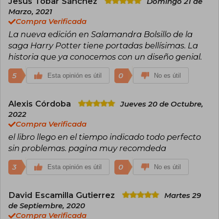
Jesús Tobar Sánchez
Domingo 21 de
con el cuento de hadas El ickabog, que primero
Marzo, 2021
publicó de forma gratuita en línea durante el
confinamiento; más tarde donó todos los
Compra Verificada
derechos de autor del libro para ayudar a los
La nueva edición en Salamandra Bolsillo de la
grupos vulnerables más afectados por la
saga Harry Potter tiene portadas bellísimas. La
pandemia de Covid-19. J.K. Rowling confiesa
que siempre quiso ser escritora. Vive en Escocia
historia que ya conocemos con un diseño genial.
con su familia.
5
0
Esta opinión es útil
No es útil
Alexis Córdoba
Jueves 20 de Octubre,
2022
Compra Verificada
el libro llego en el tiempo indicado todo perfecto
sin problemas. pagina muy recomdeda
3
0
Esta opinión es útil
No es útil
David Escamilla Gutierrez
Martes 29
de Septiembre, 2020
Compra Verificada