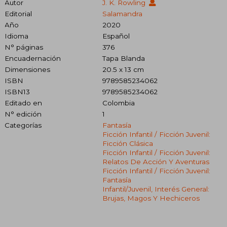
Autor
J. K. Rowling
Editorial
Salamandra
Año
2020
Idioma
Español
N° páginas
376
Encuadernación
Tapa Blanda
Dimensiones
20.5 x 13 cm
ISBN
9789585234062
ISBN13
9789585234062
Editado en
Colombia
N° edición
1
Categorías
Fantasía
Ficción Infantil / Ficción Juvenil:
Ficción Clásica
Ficción Infantil / Ficción Juvenil:
Relatos De Acción Y Aventuras
Ficción Infantil / Ficción Juvenil:
Fantasía
Infantil/juvenil, Interés General:
Brujas, Magos Y Hechiceros