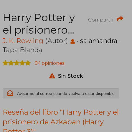
Harry Potter y
Compartir
el prisionero
de Azkaban
J. K. Rowling
(Autor)
·
salamandra
·
Tapa Blanda
(Harry Potter
94 opiniones
3)
Sin Stock
Avisarme al correo cuando vuelva a estar disponible
Reseña del libro "Harry Potter y el
prisionero de Azkaban (Harry
Potter 3)"