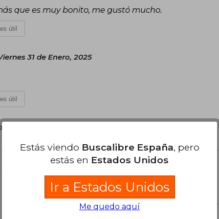
emás que es muy bonito, me gustó mucho.
es útil
Viernes 31 de Enero, 2025
es útil
poder agregar tu propia evaluación
.
Estás viendo
Buscalibre España
, pero
estás en
Estados Unidos
Ir a Estados Unidos
el libro
Me quedo aquí