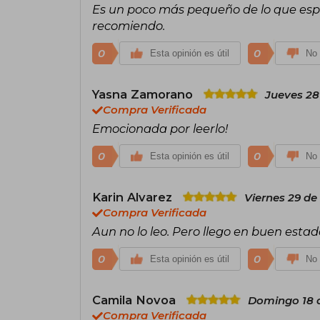
Es un poco más pequeño de lo que espe
recomiendo.
0
0
Esta opinión es útil
No 
Yasna Zamorano
Jueves 28
Compra Verificada
Emocionada por leerlo!
0
0
Esta opinión es útil
No 
Karin Alvarez
Viernes 29 de
Compra Verificada
Aun no lo leo. Pero llego en buen estad
0
0
Esta opinión es útil
No 
Camila Novoa
Domingo 18 d
Compra Verificada