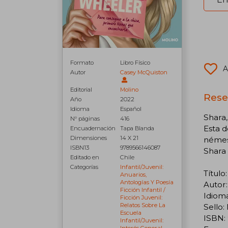
Formato
Libro Físico
A
Autor
Casey McQuiston
Editorial
Molino
Rese
Año
2022
Idioma
Español
Shara,
N° páginas
416
Esta d
Encuadernación
Tapa Blanda
Dimensiones
14 X 21
némesi
ISBN13
9789566146087
Shara 
Editado en
Chile
Categorías
Infantil/juvenil:
Títul
Anuarios,
Antologías Y Poesía
Autor
Ficción Infantil /
Idiom
Ficción Juvenil:
Relatos Sobre La
Sello:
Escuela
ISBN:
Infantil/juvenil:
Interés General