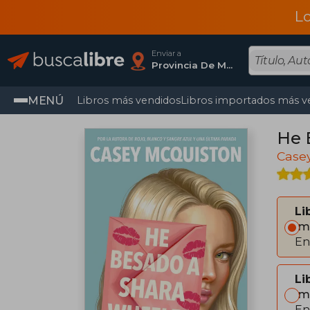
L
Enviar a
Provincia De Madrid
MENÚ
Libros más vendidos
Libros importados más v
He 
Case
Li
Im
En
Li
Im
En