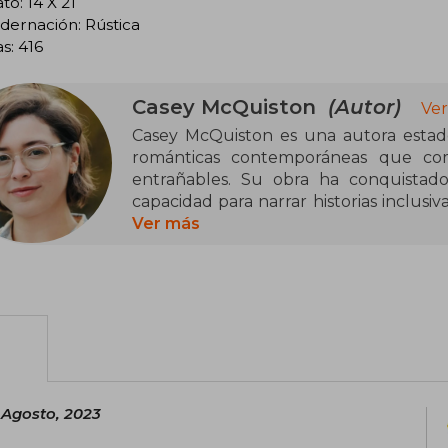
o: 14 X 21
dernación: Rústica
s: 416
Casey McQuiston
(Autor)
Ver
Casey McQuiston es una autora estad
románticas contemporáneas que com
entrañables. Su obra ha conquistado
capacidad para narrar historias inclusiv
identidad y la autodescubrimiento.
Ver más
El debut literario de McQuiston, "Roj
rápidamente en un fenómeno global. Est
romance entre el hijo de la preside
británico ha sido traducida a numeroso
su estilo fresco y diálogos ingeniosos, 
género de la romántica LGBTQ+.
e Agosto, 2023
Entre sus otras obras se encuentra "U
que mezcla romance y ciencia ficción