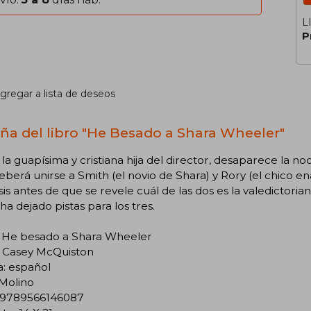
L
P
gregar a lista de deseos
ña del libro "He Besado a Shara Wheeler"
 la guapísima y cristiana hija del director, desaparece la n
eberá unirse a Smith (el novio de Shara) y Rory (el chico 
s antes de que se revele cuál de las dos es la valedictoria
ha dejado pistas para los tres.
o: He besado a Shara Wheeler
: Casey McQuiston
a: español
 Molino
 9789566146087