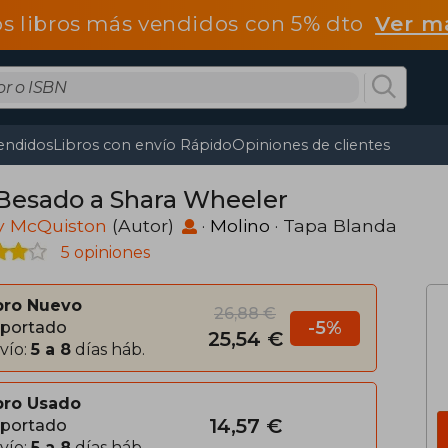
os libros más vendidos con 5% dto
Ver m
endidos
Libros con envío Rápido
Opiniones de clientes
Besado a Shara Wheeler
y McQuiston
(Autor)
·
Molino
· Tapa Blanda
5 opiniones
bro Nuevo
26,88 €
-5%
portado
25,54 €
vío:
5 a 8
días háb.
bro Usado
14,57 €
portado
vío:
5 a 8
días háb.