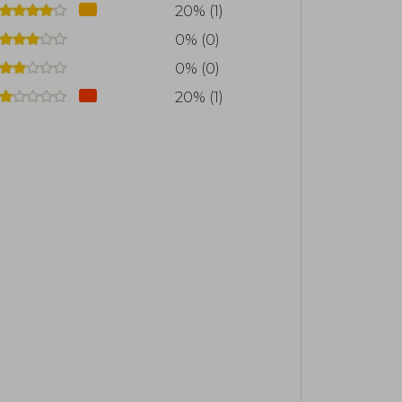
20% (1)
Con cada libro, McQuiston continúa
rativa romántica, ofreciendo historias
0% (0)
 lectores.
0% (0)
20% (1)