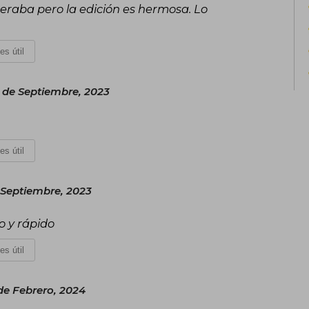
raba pero la edición es hermosa. Lo
tiempo y las conexiones humanas. 
desafiando las convenciones de la nar
inclusivas y accesibles para todo tipo de
es útil
 de Septiembre, 2023
es útil
 Septiembre, 2023
o y rápido
es útil
e Febrero, 2024