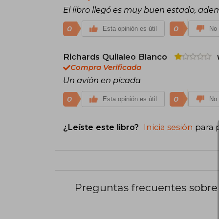
El libro llegó es muy buen estado, ad
0
0
Esta opinión es útil
No 
Richards Quilaleo Blanco
Compra Verificada
Un avión en picada
0
0
Esta opinión es útil
No 
¿Leíste este libro?
Inicia sesión
para 
Preguntas frecuentes sobre 