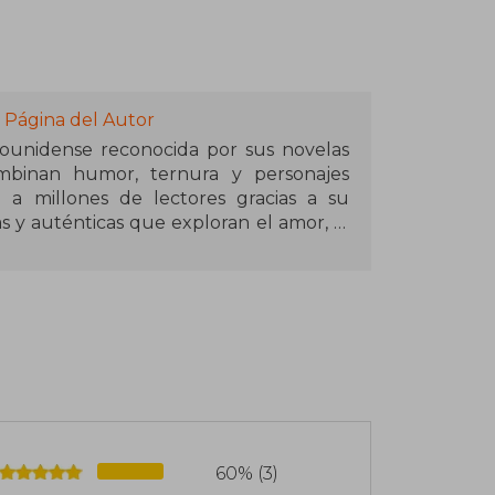
 Página del Autor
ounidense reconocida por sus novelas
binan humor, ternura y personajes
 a millones de lectores gracias a su
as y auténticas que exploran el amor, la
o, Blanco y Sangre Azul", se convirtió
a divertida y emotiva historia sobre el
nta de Estados Unidos y un príncipe
s idiomas y adaptada como película. Con
el libro se ganó un lugar destacado en el
n Último Stop", una conmovedora novela
60% (3)
, explorando temas como el poder del