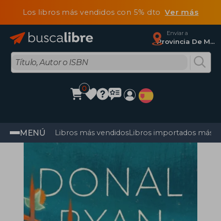
Los libros más vendidos con 5% dto
Ver más
Enviar a
Provincia De Madrid
0
MENÚ
Libros más vendidos
Libros importados más v