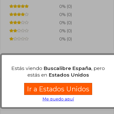
0% (0)
0% (0)
0% (0)
0% (0)
0% (0)
Estás viendo
Buscalibre España
, pero
Preguntas frecuentes sobre el libro
estás en
Estados Unidos
Ir a Estados Unidos
¿El libro es original?
Todos los libros de nuestro
Me quedo aquí
catálogo son Originales.