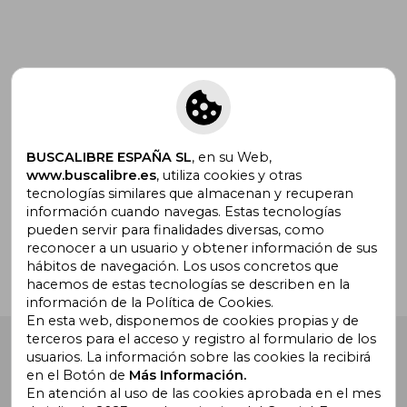
Suscríbete para recibir ofertas y
promociones
BUSCALIBRE ESPAÑA SL
, en su Web,
www.buscalibre.es
, utiliza cookies y otras
tecnologías similares que almacenan y recuperan
¿Necesitas ayuda?
información cuando navegas. Estas tecnologías
pueden servir para finalidades diversas, como
reconocer a un usuario y obtener información de sus
Ir a Centro de Soporte
hábitos de navegación. Los usos concretos que
hacemos de estas tecnologías se describen en la
información de la Política de Cookies.
En esta web, disponemos de cookies propias y de
terceros para el acceso y registro al formulario de los
Buscalibre España
. Calle Energía, 65, Nave 3 (08940),
usuarios. La información sobre las cookies la recibirá
Cornellà de Llobregat, Barcelona. Derechos Reservados.
en el Botón de
Más Información.
En atención al uso de las cookies aprobada en el mes