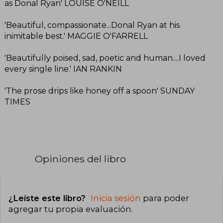
as Donal Ryan' LOUISE O'NEILL
'Beautiful, compassionate...Donal Ryan at his
inimitable best.' MAGGIE O'FARRELL
'Beautifully poised, sad, poetic and human....I loved
every single line.' IAN RANKIN
'The prose drips like honey off a spoon' SUNDAY
TIMES
Opiniones del libro
¿Leíste este libro?
Inicia sesión
para poder
agregar tu propia evaluación
.