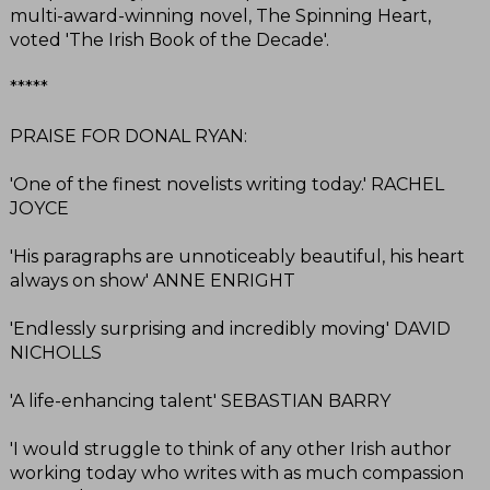
multi-award-winning novel, The Spinning Heart,
voted 'The Irish Book of the Decade'.
*****
PRAISE FOR DONAL RYAN:
'One of the finest novelists writing today.' RACHEL
JOYCE
'His paragraphs are unnoticeably beautiful, his heart
always on show' ANNE ENRIGHT
'Endlessly surprising and incredibly moving' DAVID
NICHOLLS
'A life-enhancing talent' SEBASTIAN BARRY
'I would struggle to think of any other Irish author
working today who writes with as much compassion