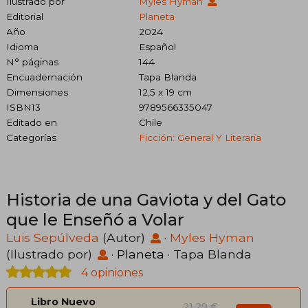
Ilustrado por
Myles Hyman
Editorial
Planeta
Año
2024
Idioma
Español
N° páginas
144
Encuadernación
Tapa Blanda
Dimensiones
12,5 x 19 cm
ISBN13
9789566335047
Editado en
Chile
Categorías
Ficción: General Y Literaria
Historia de una Gaviota y del Gato
que le Enseñó a Volar
Luis Sepúlveda
(Autor)
·
Myles Hyman
(Ilustrado por)
·
Planeta
· Tapa Blanda
4 opiniones
Libro Nuevo
21,29 €