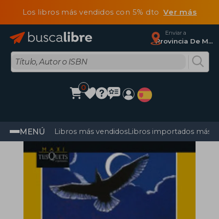
Los libros más vendidos con 5% dto
Ver más
Enviar a
Provincia De Madrid
0
MENÚ
Libros más vendidos
Libros importados más v