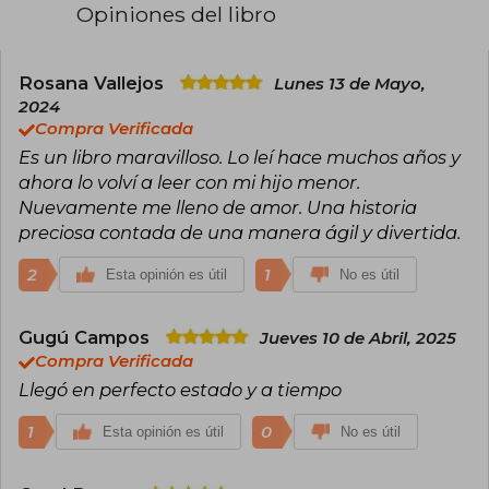
Opiniones del libro
mundo y Nombre de torero, el libro de viajes
Patagonia Express, y los volúmenes de relatos
Desencuentros, Diario de un killer sentimental
seguido de Yacaré y La lámpara de Aladino. Con
Rosana Vallejos
Lunes 13 de Mayo,
Historia de una gaviota y del gato que le enseñó
2024
a volar, Sepúlveda se convirtió en un clásico vivo
Compra Verificada
para muchos jóvenes y escolares. En esa misma
tradición publica ahora Historia de un perro
Es un libro maravilloso. Lo leí hace muchos años y
llamado Leal, un relato puro y emotivo que
ahora lo volví a leer con mi hijo menor.
volverá a conmover al lector, con
Nuevamente me lleno de amor. Una historia
independencia de su edad.
preciosa contada de una manera ágil y divertida.
2
1
Esta opinión es útil
No es útil
Gugú Campos
Jueves 10 de Abril, 2025
Compra Verificada
Llegó en perfecto estado y a tiempo
1
0
Esta opinión es útil
No es útil