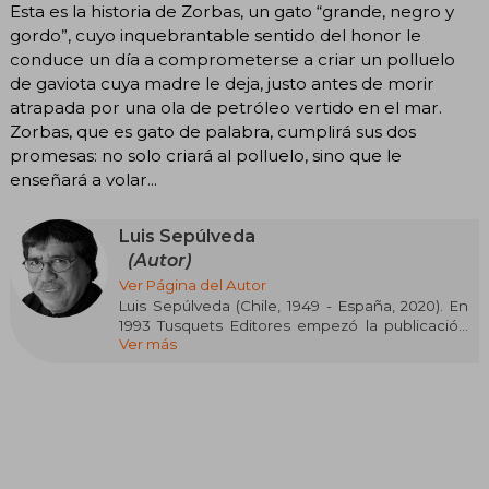
Esta es la historia de Zorbas, un gato “grande, negro y
gordo”, cuyo inquebrantable sentido del honor le
conduce un día a comprometerse a criar un polluelo
de gaviota cuya madre le deja, justo antes de morir
atrapada por una ola de petróleo vertido en el mar.
Zorbas, que es gato de palabra, cumplirá sus dos
promesas: no solo criará al polluelo, sino que le
enseñará a volar...
Luis Sepúlveda
(Autor)
Ver Página del Autor
Luis Sepúlveda (Chile, 1949 - España, 2020). En
1993 Tusquets Editores empezó la publicación
Ver más
de su obra con su célebre novela Un viejo que
leía novelas de amor, traducida a numerosos
idiomas, con ventas millonarias y llevada al cine
con guión del propio Sepúlveda, bajo la
dirección de Rolf de Heer y protagonizada por
Richard Dreyfuss.
Le siguieron las novelas Mundo del fin del