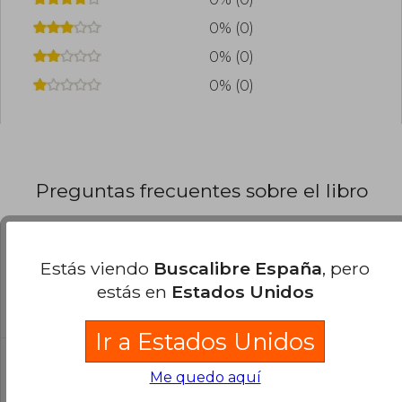
0% (0)
0% (0)
0% (0)
Preguntas frecuentes sobre el libro
¿El libro es original?
Estás viendo
Buscalibre España
, pero
Todos los libros de nuestro
estás en
Estados Unidos
catálogo son Originales.
Ir a Estados Unidos
¿En qué Idioma está escrito el
Me quedo aquí
libro?