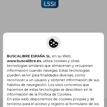
Suscríbete para recibir ofertas y
promociones
BUSCALIBRE ESPAÑA SL
, en su Web,
www.buscalibre.es
, utiliza cookies y otras
tecnologías similares que almacenan y recuperan
¿Necesitas ayuda?
información cuando navegas. Estas tecnologías
pueden servir para finalidades diversas, como
reconocer a un usuario y obtener información de sus
Ir a Centro de Soporte
hábitos de navegación. Los usos concretos que
hacemos de estas tecnologías se describen en la
información de la Política de Cookies.
En esta web, disponemos de cookies propias y de
terceros para el acceso y registro al formulario de los
Buscalibre España
. Calle Energía, 65, Nave 3 (08940),