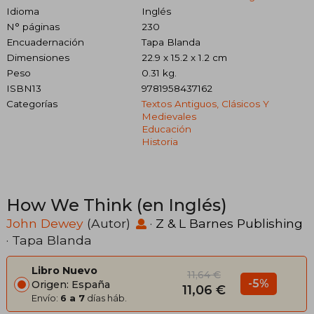
Idioma
Inglés
N° páginas
230
Encuadernación
Tapa Blanda
Dimensiones
22.9 x 15.2 x 1.2 cm
Peso
0.31 kg.
ISBN13
9781958437162
Categorías
Textos Antiguos, Clásicos Y
Medievales
Educación
Historia
How We Think (en Inglés)
John Dewey
(Autor)
·
Z & L Barnes Publishing
· Tapa Blanda
Libro Nuevo
11,64 €
-5%
Origen: España
11,06 €
Envío:
6 a 7
días háb.