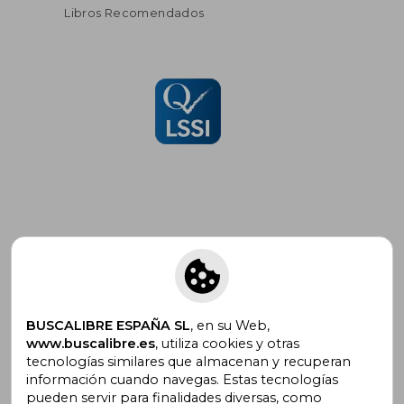
Libros Recomendados
Suscríbete para recibir ofertas y
promociones
BUSCALIBRE ESPAÑA SL
, en su Web,
www.buscalibre.es
, utiliza cookies y otras
tecnologías similares que almacenan y recuperan
¿Necesitas ayuda?
información cuando navegas. Estas tecnologías
pueden servir para finalidades diversas, como