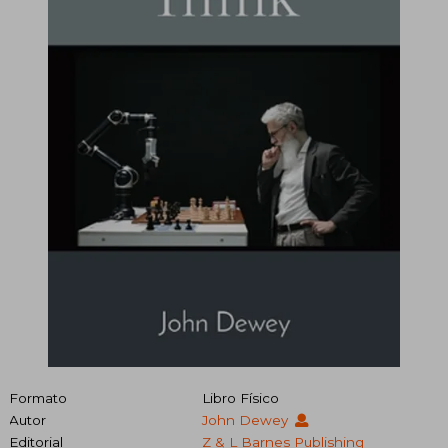
Formato
Libro Físico
Autor
John Dewey
Editorial
Z & L Barnes Publishing