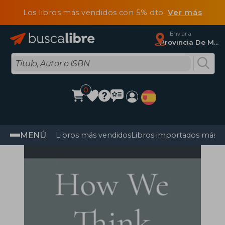
Los libros más vendidos con 5% dto
Ver más
Enviar a
Provincia De Madrid
0
MENÚ
Libros más vendidos
Libros importados más v