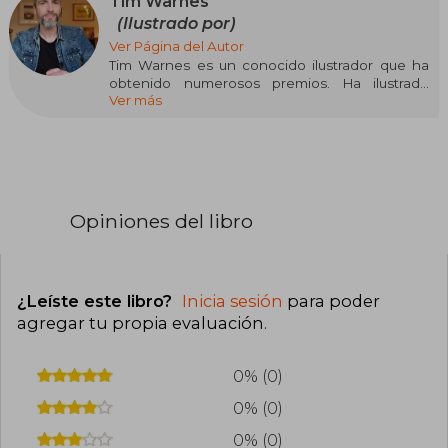
Tim Warnes
(Ilustrado por)
Ver Página del Autor
Tim Warnes es un conocido ilustrador que ha
obtenido numerosos premios. Ha ilustrado
Ver más
cerca de ochenta álbumes infantiles que se han
traducido a numerosos idiomas.
Opiniones del libro
¿Leíste este libro?
Inicia sesión
para poder
agregar tu propia evaluación
.
0% (0)
0% (0)
0% (0)