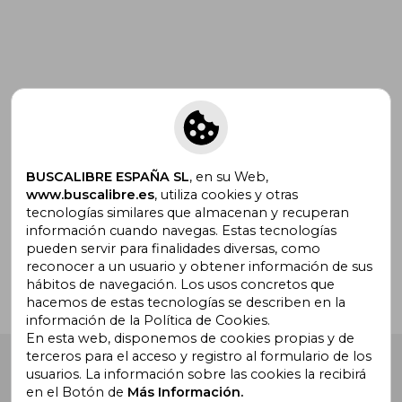
Suscríbete para recibir ofertas y
promociones
BUSCALIBRE ESPAÑA SL
, en su Web,
www.buscalibre.es
, utiliza cookies y otras
tecnologías similares que almacenan y recuperan
¿Necesitas ayuda?
información cuando navegas. Estas tecnologías
pueden servir para finalidades diversas, como
reconocer a un usuario y obtener información de sus
Ir a Centro de Soporte
hábitos de navegación. Los usos concretos que
hacemos de estas tecnologías se describen en la
información de la Política de Cookies.
En esta web, disponemos de cookies propias y de
terceros para el acceso y registro al formulario de los
Buscalibre España
. Calle Energía, 65, Nave 3 (08940),
usuarios. La información sobre las cookies la recibirá
Cornellà de Llobregat, Barcelona. Derechos Reservados.
en el Botón de
Más Información.