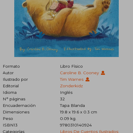
Formato
Libro Físico
Autor
Caroline B. Cooney
Ilustrado por
Tim Warnes
Editorial
Zonderkidz
Idioma
Inglés
N° páginas
32
Encuadernación
Tapa Blanda
Dimensiones
19.8 x 19.6 x 0.3 cm
Peso
0.09 kg.
ISBN13
9780310140924
Categorías
Libros De Cuentos Ilustrados: