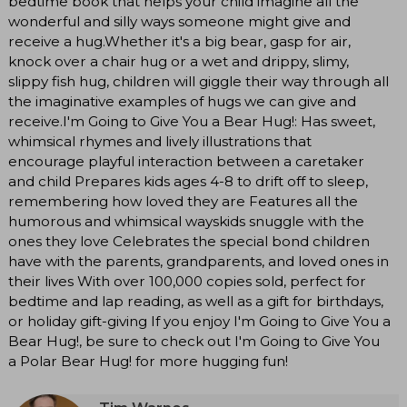
bedtime book that helps your child imagine all the
wonderful and silly ways someone might give and
receive a hug.Whether it's a big bear, gasp for air,
knock over a chair hug or a wet and drippy, slimy,
slippy fish hug, children will giggle their way through all
the imaginative examples of hugs we can give and
receive.I'm Going to Give You a Bear Hug!: Has sweet,
whimsical rhymes and lively illustrations that
encourage playful interaction between a caretaker
and child Prepares kids ages 4-8 to drift off to sleep,
remembering how loved they are Features all the
humorous and whimsical wayskids snuggle with the
ones they love Celebrates the special bond children
have with the parents, grandparents, and loved ones in
their lives With over 100,000 copies sold, perfect for
bedtime and lap reading, as well as a gift for birthdays,
or holiday gift-giving If you enjoy I'm Going to Give You a
Bear Hug!, be sure to check out I'm Going to Give You
a Polar Bear Hug! for more hugging fun!