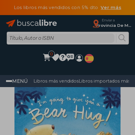
Los libros más vendidos con 5% dto
Ver más
Enviar a
Provincia De Madrid
0
MENÚ
Libros más vendidos
Libros importados más v