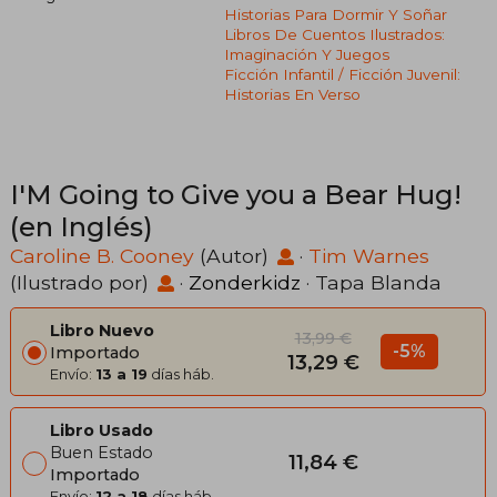
Historias Para Dormir Y Soñar
Libros De Cuentos Ilustrados:
Imaginación Y Juegos
Ficción Infantil / Ficción Juvenil:
Historias En Verso
I'M Going to Give you a Bear Hug!
(en Inglés)
Caroline B. Cooney
(Autor)
·
Tim Warnes
(Ilustrado por)
·
Zonderkidz
· Tapa Blanda
Libro Nuevo
13,99 €
-5%
Importado
13,29 €
Envío:
13 a 19
días háb.
Libro Usado
Buen Estado
11,84 €
Importado
Envío:
12 a 18
días háb.