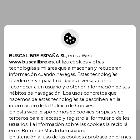
Suscríbete para recibir ofertas y
promociones
BUSCALIBRE ESPAÑA SL
, en su Web,
www.buscalibre.es
, utiliza cookies y otras
tecnologías similares que almacenan y recuperan
¿Necesitas ayuda?
información cuando navegas. Estas tecnologías
pueden servir para finalidades diversas, como
reconocer a un usuario y obtener información de sus
Ir a Centro de Soporte
hábitos de navegación. Los usos concretos que
hacemos de estas tecnologías se describen en la
información de la Política de Cookies.
En esta web, disponemos de cookies propias y de
terceros para el acceso y registro al formulario de los
Buscalibre España
. Calle Energía, 65, Nave 3 (08940),
usuarios. La información sobre las cookies la recibirá
Cornellà de Llobregat, Barcelona. Derechos Reservados.
en el Botón de
Más Información.
En atención al uso de las cookies aprobada en el mes