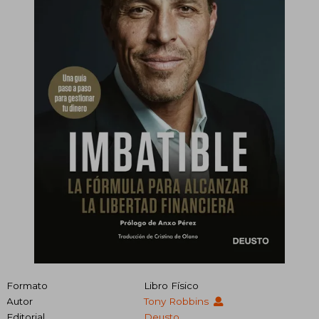
Formato
Libro Físico
Autor
Tony Robbins
Editorial
Deusto