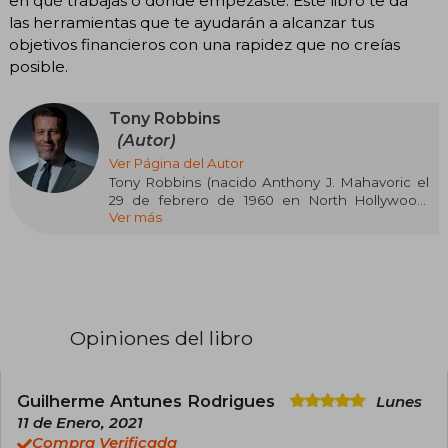
en qué trabajas o dónde empezaste. Este libro te da
las herramientas que te ayudarán a alcanzar tus
objetivos financieros con una rapidez que no creías
posible.
Tony Robbins
(Autor)
Ver Página del Autor
Tony Robbins (nacido Anthony J. Mahavoric el
29 de febrero de 1960 en North Hollywood,
Ver más
California) es un reconocido autor, coach y
orador motivacional estadounidense. A lo largo
de su carrera, ha escrito varios libros de
autoayuda y desarrollo personal que han
alcanzado gran popularidad. ​
Entre sus obras más destacadas se encuentran
Opiniones del libro
"Poder sin límites" (1986), "Despertando al
gigante interior" (1991) y "Inquebrantable" (2017),
este último coescrito con Peter Mallouk. Estos
libros pertenecen al género de autoayuda y
Guilherme Antunes Rodrigues
Lunes
desarrollo personal.
11 de Enero, 2021
Compra Verificada