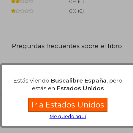
0% (0)
0% (0)
Preguntas frecuentes sobre el libro
¿El libro es original?
Todos los libros de nuestro
Estás viendo
Buscalibre España
, pero
catálogo son Originales.
estás en
Estados Unidos
¿En qué Idioma está escrito el
Ir a Estados Unidos
libro?
Me quedo aquí
El libro está escrito en Español.