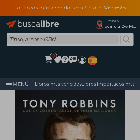
Los libros más vendidos con 5% dto
Ver más
Enviar a
Provincia De Madrid
0
MENÚ
Libros más vendidos
Libros importados más v