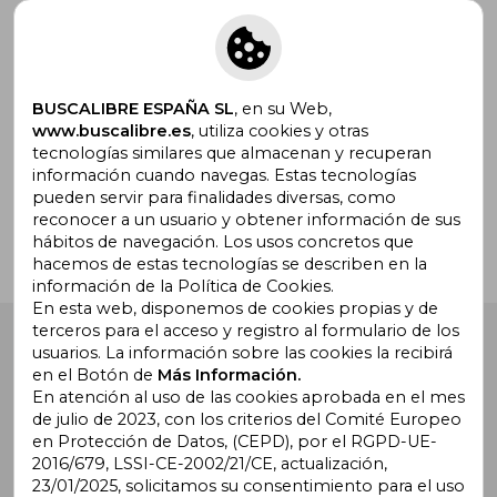
Suscríbete para recibir ofertas y
promociones
BUSCALIBRE ESPAÑA SL
, en su Web,
www.buscalibre.es
, utiliza cookies y otras
tecnologías similares que almacenan y recuperan
¿Necesitas ayuda?
información cuando navegas. Estas tecnologías
pueden servir para finalidades diversas, como
reconocer a un usuario y obtener información de sus
Ir a Centro de Soporte
hábitos de navegación. Los usos concretos que
hacemos de estas tecnologías se describen en la
información de la Política de Cookies.
En esta web, disponemos de cookies propias y de
terceros para el acceso y registro al formulario de los
Buscalibre España
. Calle Energía, 65, Nave 3 (08940),
usuarios. La información sobre las cookies la recibirá
Cornellà de Llobregat, Barcelona. Derechos Reservados.
en el Botón de
Más Información.
En atención al uso de las cookies aprobada en el mes
de julio de 2023, con los criterios del Comité Europeo
en Protección de Datos, (CEPD), por el RGPD-UE-
2016/679, LSSI-CE-2002/21/CE, actualización,
23/01/2025, solicitamos su consentimiento para el uso