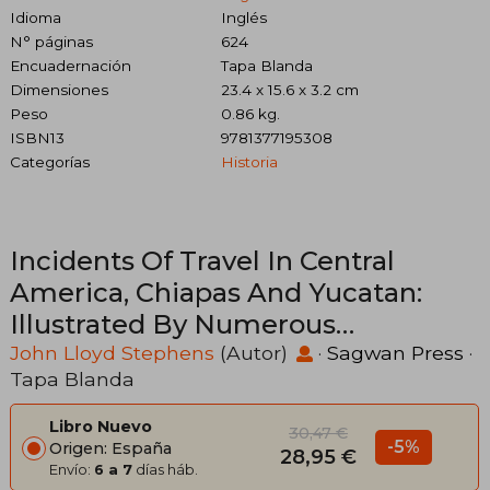
Idioma
Inglés
N° páginas
624
Encuadernación
Tapa Blanda
Dimensiones
23.4 x 15.6 x 3.2 cm
Peso
0.86 kg.
ISBN13
9781377195308
Categorías
Historia
Incidents Of Travel In Central
America, Chiapas And Yucatan:
Illustrated By Numerous
Engravings: In Two Volumes;
John Lloyd Stephens
(Autor)
·
Sagwan Press
·
Tapa Blanda
Volume 2 (en Inglés)
Libro Nuevo
30,47 €
-5%
Origen: España
28,95 €
Envío:
6 a 7
días háb.