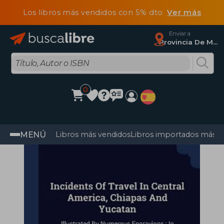
Los libros más vendidos con 5% dto
Ver más
Enviar a
Provincia De Madrid
0
MENÚ
Libros más vendidos
Libros importados más v