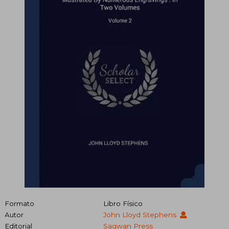
Formato
Libro Físico
Autor
John Lloyd Stephens
Editorial
Sagwan Press