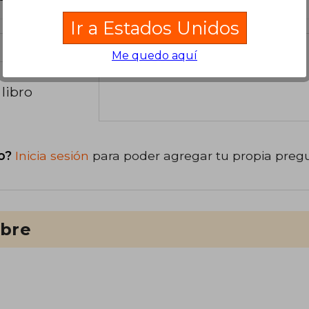
Ir a Estados Unidos
Me quedo aquí
libro
o?
Inicia sesión
para poder agregar tu propia preg
ibre