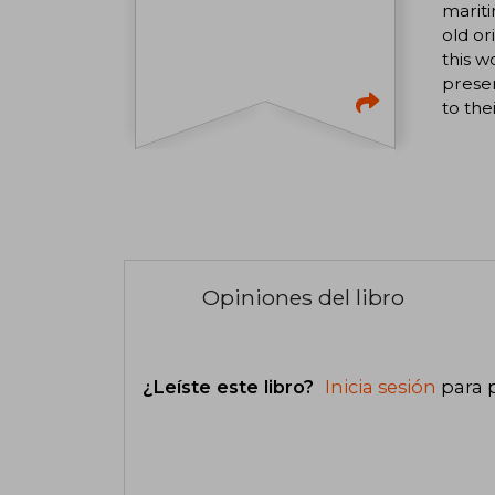
mariti
old or
this w
preser
to the
Opiniones del libro
¿Leíste este libro?
Inicia sesión
para 