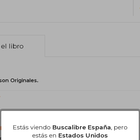
el libro
son Originales.
?
Estás viendo
Buscalibre España
, pero
libro?
estás en
Estados Unidos
s Tapa Blanda.