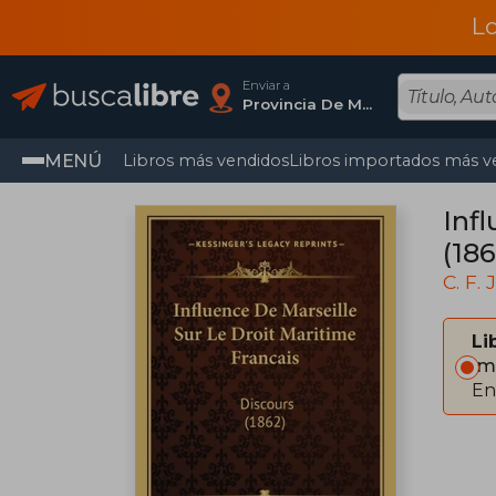
L
Enviar a
Provincia De Madrid
MENÚ
Libros más vendidos
Libros importados más v
Inf
(186
C. F. 
Li
Im
En