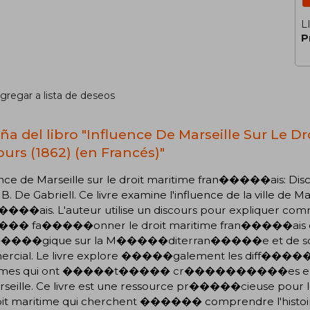
L
P
gregar a lista de deseos
ña del libro "Influence De Marseille Sur Le Dr
ours (1862) (en Francés)"
nce de Marseille sur le droit maritime fran�����ais: Dis
J. B. De Gabriell. Ce livre examine l'influence de la ville de M
����ais. L'auteur utilise un discours pour expliquer c
� fa�����onner le droit maritime fran�����ais en
�����gique sur la M�����diterran�����e et de son 
rcial. Le livre explore �����galement les diff�����
times qui ont �����t����� cr����������es en r��
rseille. Ce livre est une ressource pr�����cieuse pour 
oit maritime qui cherchent ������ comprendre l'histoi