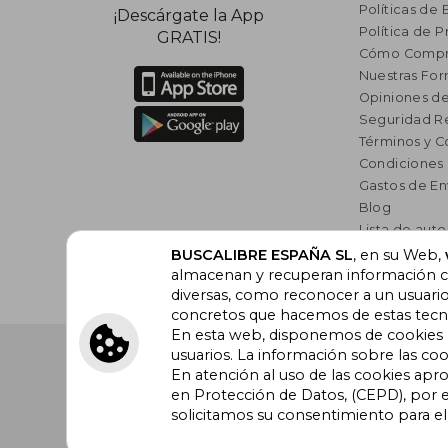
Políticas de 
¡Descárgate la App
Política de P
GRATIS!
Cómo Compr
Nuestras Fo
Opiniones de
Seguridad R
Términos y C
Condiciones
Gastos de En
Blog
Lista de auto
Incentivo a l
BUSCALIBRE ESPAÑA SL
, en su Web,
Libros Rec
almacenan y recuperan información cu
diversas, como reconocer a un usuari
concretos que hacemos de estas tecnol
En esta web, disponemos de cookies pr
Buscalibre España
. Calle Energía, 65, Nave 3 (08940
usuarios. La información sobre las coo
Barcelona. Derechos Reservados.
En atención al uso de las cookies apr
en Protección de Datos, (CEPD), por e
solicitamos su consentimiento para e
Buscalibre Argentina
|
Buscalibre Chile
|
Buscali
Perú
|
Buscalibre Estados Unidos
|
Buscalibre Ot