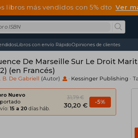
os libros más vendidos con 5% dto
Ver m
endidos
Libros con envío Rápido
Opiniones de clientes
luence De Marseille Sur Le Droit Mari
2) (en Francés)
J. B. De Gabriell
(Autor)
·
Kessinger Publishing
· T
bro Nuevo
31,79 €
-5%
portado
30,20 €
vío:
15 a 20
días háb.