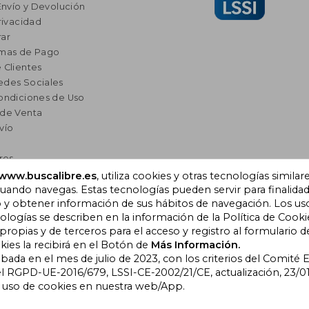
Envío y Devolución
rivacidad
ar
rmas de Pago
 Clientes
edes Sociales
ondiciones de Uso
 de Venta
vío
res
a Lectura
www.buscalibre.es
, utiliza cookies y otras tecnologías similar
omendados
ando navegas. Estas tecnologías pueden servir para finalida
o y obtener información de sus hábitos de navegación. Los us
ogías se describen en la información de la Política de Cooki
opias y de terceros para el acceso y registro al formulario d
), Cornellà de Llobregat,
kies la recibirá en el Botón de
Más Información.
obada en el mes de julio de 2023, con los criterios del Comité
l RGPD-UE-2016/679, LSSI-CE-2002/21/CE, actualización, 23/01
l uso de cookies en nuestra web/App.
bre Colombia
|
Buscalibre Ecuador
|
Buscalibre España
|
Buscalib
ros Países
|
Bookdelivery Reino Unido