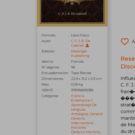
Formato
Libro Físico
A
Autor
C. F. J. B. De
Gabriell
Editorial
Kessinger
Publishing
Rese
Idioma
Francés
Disc
N° páginas
58
Encuadernación
Tapa Blanda
Influe
Dimensiones
22.9 x 15.2 x 0.3 cm
C. F. 
Peso
0.09 kg.
ISBN13
9781166695385
fran�
Categorías
Francia
�����
Enseñanza Y
strat
Aprendizaje De
Lenguas
comme
Antologías: General
mari
Derecho
Internacional
de Ma
Marítimo
du dr
Derecho Marítimo