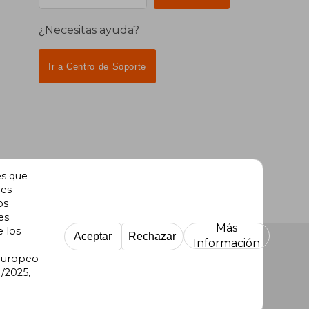
¿Necesitas ayuda?
Ir a Centro de Soporte
es que
des
os
es.
Más
e los
Aceptar
Rechazar
Información
 Europeo
/2025,
re Uruguay
|
Buscalibre México
|
Buscalibre