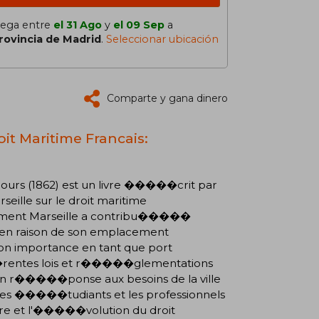
lega entre
el 31 Ago
y
el 09 Sep
a
rovincia de Madrid
.
Seleccionar ubicación
Comparte y gana dinero
oit Maritime Francais:
cours (1862) est un livre �����crit par
arseille sur le droit maritime
omment Marseille a contribu�����
 raison de son emplacement
importance en tant que port
rentes lois et r�����glementations
���ponse aux besoins de la ville
les �����tudiants et les professionnels
re et l'�����volution du droit