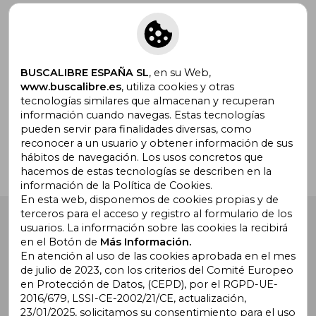
Suscríbete para recibir ofertas y
promociones
BUSCALIBRE ESPAÑA SL
, en su Web,
www.buscalibre.es
, utiliza cookies y otras
tecnologías similares que almacenan y recuperan
¿Necesitas ayuda?
información cuando navegas. Estas tecnologías
pueden servir para finalidades diversas, como
reconocer a un usuario y obtener información de sus
Ir a Centro de Soporte
hábitos de navegación. Los usos concretos que
hacemos de estas tecnologías se describen en la
información de la Política de Cookies.
En esta web, disponemos de cookies propias y de
terceros para el acceso y registro al formulario de los
Buscalibre España
. Calle Energía, 65, Nave 3 (08940),
usuarios. La información sobre las cookies la recibirá
Cornellà de Llobregat, Barcelona. Derechos Reservados.
en el Botón de
Más Información.
En atención al uso de las cookies aprobada en el mes
de julio de 2023, con los criterios del Comité Europeo
en Protección de Datos, (CEPD), por el RGPD-UE-
2016/679, LSSI-CE-2002/21/CE, actualización,
23/01/2025, solicitamos su consentimiento para el uso