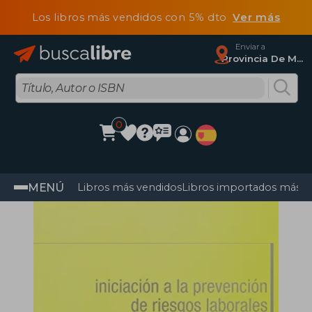
Los libros más vendidos con 5% dto
Ver más
Enviar a
Provincia De Madrid
0
MENÚ
Libros más vendidos
Libros importados más v