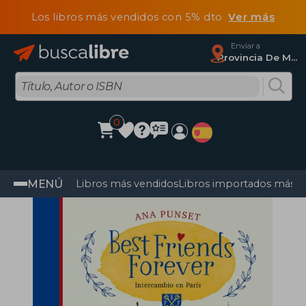
Los libros más vendidos con 5% dto
Ver más
Enviar a
Provincia De Madrid
0
MENÚ
Libros más vendidos
Libros importados más v