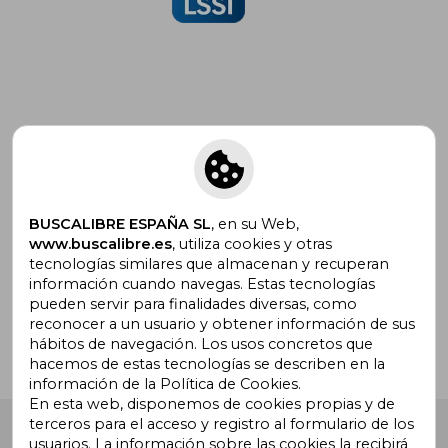
Suscríbete para recibir ofertas y
promociones
BUSCALIBRE ESPAÑA SL
, en su Web,
www.buscalibre.es
, utiliza cookies y otras
tecnologías similares que almacenan y recuperan
¿Necesitas ayuda?
información cuando navegas. Estas tecnologías
pueden servir para finalidades diversas, como
reconocer a un usuario y obtener información de sus
Ir a Centro de Soporte
hábitos de navegación. Los usos concretos que
hacemos de estas tecnologías se describen en la
información de la Política de Cookies.
En esta web, disponemos de cookies propias y de
terceros para el acceso y registro al formulario de los
Buscalibre España
. Calle Energía, 65, Nave 3 (08940),
usuarios. La información sobre las cookies la recibirá
Cornellà de Llobregat, Barcelona. Derechos Reservados.