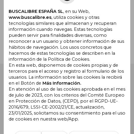
BUSCALIBRE ESPAÑA SL
, en su Web,
www.buscalibre.es
, utiliza cookies y otras
tecnologías similares que almacenan y recuperan
¿Necesitas ayuda?
información cuando navegas. Estas tecnologías
pueden servir para finalidades diversas, como
reconocer a un usuario y obtener información de sus
Ir a Centro de Soporte
hábitos de navegación. Los usos concretos que
hacemos de estas tecnologías se describen en la
información de la Política de Cookies.
En esta web, disponemos de cookies propias y de
terceros para el acceso y registro al formulario de los
Buscalibre España
. Calle Energía, 65, Nave 3 (08940),
usuarios. La información sobre las cookies la recibirá
Cornellà de Llobregat, Barcelona. Derechos Reservados.
en el Botón de
Más Información.
En atención al uso de las cookies aprobada en el mes
de julio de 2023, con los criterios del Comité Europeo
en Protección de Datos, (CEPD), por el RGPD-UE-
2016/679, LSSI-CE-2002/21/CE, actualización,
23/01/2025, solicitamos su consentimiento para el uso
de cookies en nuestra web/App.
Buscalibre Argentina
|
Buscalibre Chile
|
Buscalibre
Colombia
|
Buscalibre Ecuador
|
Buscalibre España
|
Buscalibre Uruguay
|
Buscalibre México
|
Buscalibre