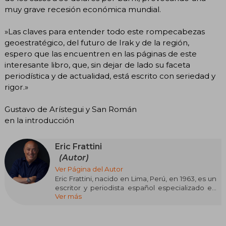
muy grave recesión económica mundial.
»Las claves para entender todo este rompecabezas
geoestratégico, del futuro de Irak y de la región,
espero que las encuentren en las páginas de este
interesante libro, que, sin dejar de lado su faceta
periodística y de actualidad, está escrito con seriedad y
rigor.»
Gustavo de Arístegui y San Román
en la introducción
Eric Frattini
(Autor)
Ver Página del Autor
Eric Frattini, nacido en Lima, Perú, en 1963, es un
escritor y periodista español especializado en
Ver más
temas de espionaje, terrorismo y el Vaticano. Ha
trabajado como corresponsal en Oriente
Medio, residiendo en ciudades como Beirut y
Jerusalén. A lo largo de su carrera, ha publicado