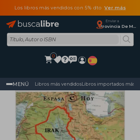
Los libros más vendidos con 5% dto
Ver más
Enviar a
Provincia De Madrid
0
MENÚ
Libros más vendidos
Libros importados más v