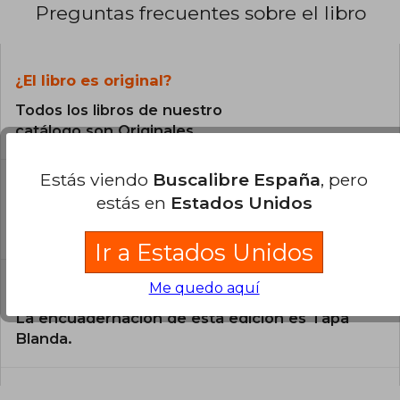
Preguntas frecuentes sobre el libro
¿El libro es original?
Todos los libros de nuestro
catálogo son Originales.
Estás viendo
Buscalibre España
, pero
¿En qué Idioma está escrito el
estás en
Estados Unidos
libro?
El libro está escrito en Español.
Ir a Estados Unidos
Me quedo aquí
¿Cuál es la encuadernación de este libro?
La encuadernación de esta edición es Tapa
Blanda.