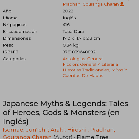
Pradhan, Gouranga Charan
Año
2022
Idioma
Inglés
N° páginas
416
Encuadernación
Tapa Dura
Dimensiones
17.0 x 11.7 x 2.3 cm
Peso
0.34 kg.
ISBN13
9781839648892
Categorías
Antologías: General
Ficción: General Y Literaria
Historias Tradicionales, Mitos Y
Cuentos De Hadas
Japanese Myths & Legends: Tales
of Heroes, Gods & Monsters (en
Inglés)
Isomae, Jun'ichi ; Araki, Hiroshi ; Pradhan,
Gouranga Charan
(Autor) ·
Flame Tree