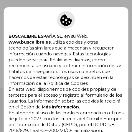
Suscríbete para recibir ofertas y
promociones
BUSCALIBRE ESPAÑA SL
, en su Web,
www.buscalibre.es
, utiliza cookies y otras
tecnologías similares que almacenan y recuperan
¿Necesitas ayuda?
información cuando navegas. Estas tecnologías
pueden servir para finalidades diversas, como
reconocer a un usuario y obtener información de sus
Ir a Centro de Soporte
hábitos de navegación. Los usos concretos que
hacemos de estas tecnologías se describen en la
información de la Política de Cookies.
En esta web, disponemos de cookies propias y de
terceros para el acceso y registro al formulario de los
Buscalibre España
. Calle Energía, 65, Nave 3 (08940),
usuarios. La información sobre las cookies la recibirá
Cornellà de Llobregat, Barcelona. Derechos Reservados.
en el Botón de
Más Información.
En atención al uso de las cookies aprobada en el mes
de julio de 2023, con los criterios del Comité Europeo
en Protección de Datos, (CEPD), por el RGPD-UE-
2016/679, LSSI-CE-2002/21/CE, actualización,