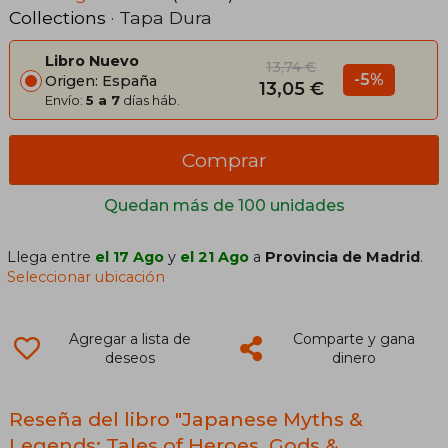
Collections
· Tapa Dura
Libro Nuevo
13,74 €
-5%
Origen: España
13,05 €
Envío:
5 a 7
días háb.
Comprar
Quedan más de 100 unidades
Llega entre
el 17 Ago
y
el 21 Ago
a
Provincia de Madrid
.
Seleccionar ubicación
Agregar a lista de
Comparte y gana
deseos
dinero
Reseña del libro "Japanese Myths &
Legends: Tales of Heroes, Gods &