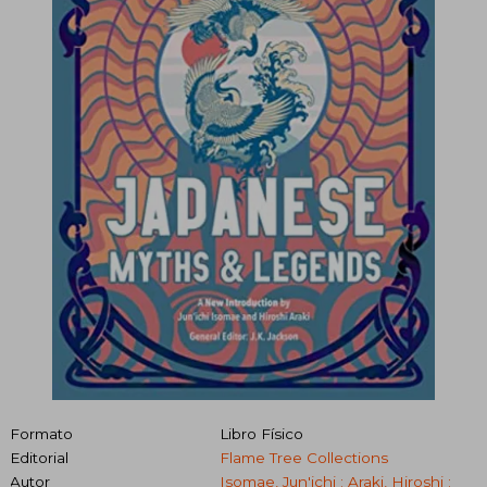
Formato
Libro Físico
Editorial
Flame Tree Collections
Autor
Isomae, Jun'ichi ; Araki, Hiroshi ;