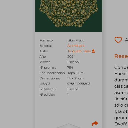
A
Formato
Libro Físico
Editorial
Acantilado
Autor
Torquato Tasso
Rese
Año
2024
Idioma
Español
Con Je
N° páginas
784
Eneida
Encuadernación
Tapa Dura
Dimensiones
14 x 21 cm
durant
ISBN13
9788419958303
clásic
Editado en
España
asombr
N° edición
1
ficció
sólo c
1, la 
genera
Dvořák