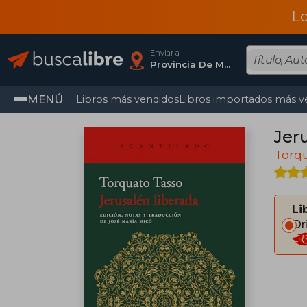
L
Enviar a
Provincia De Madrid
MENÚ
Libros más vendidos
Libros importados más v
Jer
Torq
Li
Or