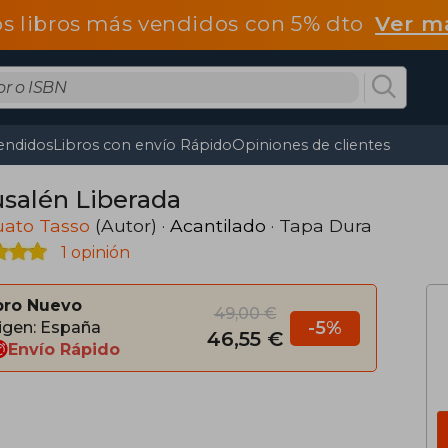
os libros más vendidos con 5% dto
Ver m
endidos
Libros con envío Rápido
Opiniones de clientes
usalén Liberada
uato Tasso
(Autor) ·
Acantilado
· Tapa Dura
1 opinión
bro Nuevo
49,00 €
-5%
igen: España
46,55 €
Envío Rápido