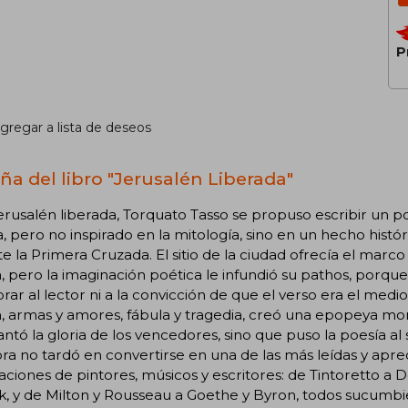
P
gregar a lista de deseos
ña del libro "Jerusalén Liberada"
rusalén liberada, Torquato Tasso se propuso escribir un poe
, pero no inspirado en la mitología, sino en un hecho histór
e la Primera Cruzada. El sitio de la ciudad ofrecía el marc
a, pero la imaginación poética le infundió su pathos, porqu
ar al lector ni a la convicción de que el verso era el medi
n, armas y amores, fábula y tragedia, creó una epopeya mora
antó la gloria de los vencedores, sino que puso la poesía al 
obra no tardó en convertirse en una de las más leídas y apre
ciones de pintores, músicos y escritores: de Tintoretto a 
, y de Milton y Rousseau a Goethe y Byron, todos sucumbie