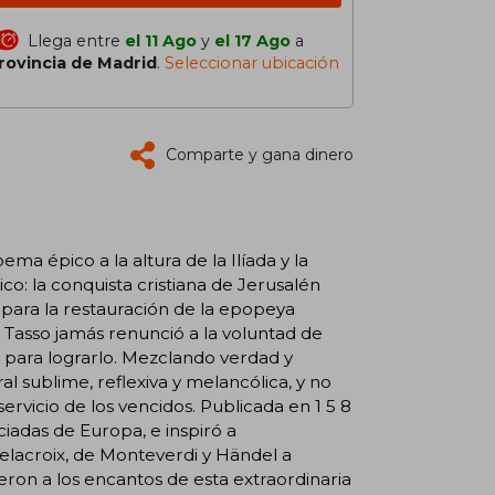
Llega entre
el 11 Ago
y
el 17 Ago
a
rovincia de Madrid
.
Seleccionar ubicación
Comparte y gana dinero
ma épico a la altura de la Ilíada y la
ico: la conquista cristiana de Jerusalén
o para la restauración de la epopeya
e Tasso jamás renunció a la voluntad de
o para lograrlo. Mezclando verdad y
l sublime, reflexiva y melancólica, y no
servicio de los vencidos. Publicada en 1 5 8
ciadas de Europa, e inspiró a
Delacroix, de Monteverdi y Händel a
ron a los encantos de esta extraordinaria