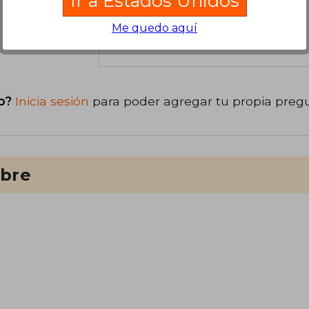
Ir a Estados Unidos
Me quedo aquí
libro
o?
Inicia sesión
para poder agregar tu propia preg
ibre