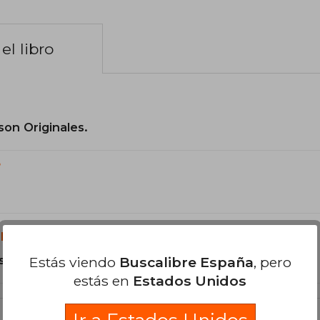
el libro
son Originales.
?
libro?
s Tapa Dura.
Estás viendo
Buscalibre España
, pero
estás en
Estados Unidos