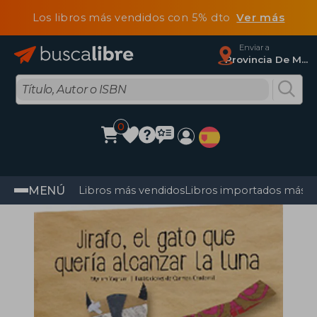
Los libros más vendidos con 5% dto
Ver más
Enviar a
Provincia De Madrid
0
MENÚ
Libros más vendidos
Libros importados más v