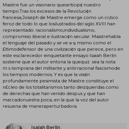
Maistre fue un visionario queanticip¢ nuestro
tiempo.Tras los excesos de la Revoluci¢n
francesa,Joseph de Maistre emerge como un cr¡tico
feroz de todo lo que losilustrados del siglo XVIII han
representado: racionalismo,individualismo,
compromiso liberal e ilustraci¢n secular. Maistrehabla
el lenguaje del pasado y se ve a s¡ mismo como el
£ltimodefensor de una civilizaci¢n que perece, pero en
este esclarecedor einquietante ensayo Isaiah Berlin
sostiene que el autor entona la quequiz sea la nota
m s temprana del militante y antirracional fascismode
los tiempos modernos. Y es que la visi¢n
profundamente pesimista de Maistre constituye el
n£cleo de los totalitarismos tanto deizquierdas como
de derechas que han venido despus y que han
marcadonuestra poca, en la que la voz del autor
resuena de maneraperturbadora.
Isaiah Berlin