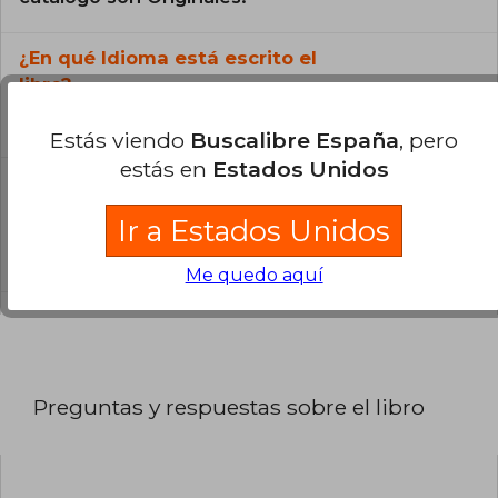
¿En qué Idioma está escrito el
libro?
El libro está escrito en Español.
Estás viendo
Buscalibre España
, pero
estás en
Estados Unidos
¿Cuál es la encuadernación de este libro?
Ir a Estados Unidos
La encuadernación de esta edición es Tapa
Blanda.
Me quedo aquí
Preguntas y respuestas sobre el libro