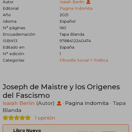
Autor
Isaiah Berlin
Editorial
Pagina Indomita
Año
2021
Idioma
Español
N° páginas
160
Encuadernación
Tapa Blanda
ISBN13
9788412240474
Editado en
España
N° edición
1
Categorías
Filosofía Social Y Política
Joseph de Maistre y los Origenes
del Fascismo
Isaiah Berlin
(Autor)
·
Pagina Indomita
· Tapa
Blanda
1 opinión
Libro Nuevo