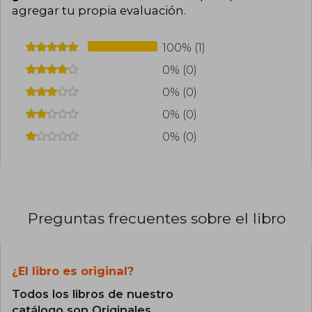
perspectiva más dispersa y múltiple. Tolstói,
agregar tu propia evaluación
.
según Berlin, encarna ambos roles: por su
talento, un zorro; por sus convicciones, un erizo .
100% (1)
Este ensayo se ha convertido en una obra
esencial para comprender las diferentes
0% (0)
aproximaciones al pensamiento y la historia.
0% (0)
0% (0)
0% (0)
Preguntas frecuentes sobre el libro
¿El libro es original?
Todos los libros de nuestro
catálogo son Originales.