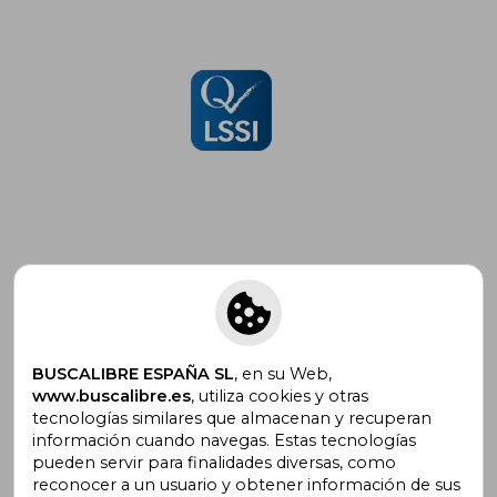
Suscríbete para recibir ofertas y
promociones
BUSCALIBRE ESPAÑA SL
, en su Web,
www.buscalibre.es
, utiliza cookies y otras
tecnologías similares que almacenan y recuperan
¿Necesitas ayuda?
información cuando navegas. Estas tecnologías
pueden servir para finalidades diversas, como
reconocer a un usuario y obtener información de sus
Ir a Centro de Soporte