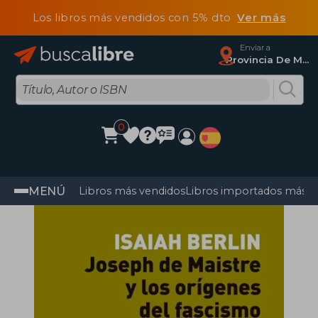
Los libros más vendidos con 5% dto
Ver más
Enviar a
Provincia De Madrid
0
MENÚ
Libros más vendidos
Libros importados más v