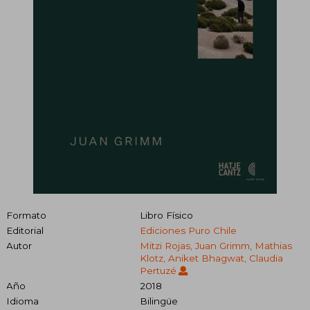
Formato
Libro Físico
Editorial
Ediciones Puro Chile
Autor
Mitzi Rojas, Juan Grimm, Mathias
Klotz, Aniket Bhagwat, Claudia
Pertuzé
Año
2018
Idioma
Bilingüe