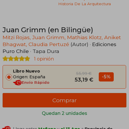
Historia De La Arquitectura
Juan Grimm (en Bilingüe)
Mitzi Rojas, Juan Grimm, Mathias Klotz, Aniket
Bhagwat, Claudia Pertuzé
(Autor) ·
Ediciones
Puro Chile
· Tapa Dura
1 opinión
Libro Nuevo
55,99 €
-5%
Origen: España
53,19 €
Envío Rápido
Comprar
Quedan 2 unidades
Llega entre
Mañana
y
el 13 Ago
a
Provincia de