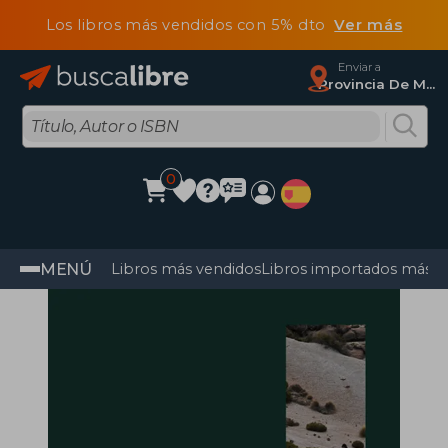
Los libros más vendidos con 5% dto
Ver más
Enviar a
Provincia De Madrid
0
MENÚ
Libros más vendidos
Libros importados más v