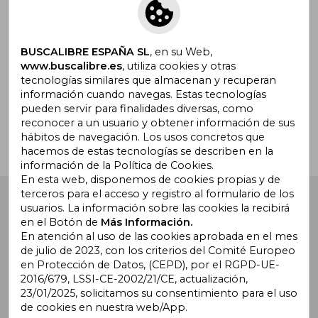
Suscríbete para recibir ofertas y
promociones
BUSCALIBRE ESPAÑA SL
, en su Web,
www.buscalibre.es
, utiliza cookies y otras
tecnologías similares que almacenan y recuperan
¿Necesitas ayuda?
información cuando navegas. Estas tecnologías
pueden servir para finalidades diversas, como
reconocer a un usuario y obtener información de sus
Ir a Centro de Soporte
hábitos de navegación. Los usos concretos que
hacemos de estas tecnologías se describen en la
información de la Política de Cookies.
En esta web, disponemos de cookies propias y de
terceros para el acceso y registro al formulario de los
Buscalibre España
. Calle Energía, 65, Nave 3 (08940),
usuarios. La información sobre las cookies la recibirá
Cornellà de Llobregat, Barcelona. Derechos Reservados.
en el Botón de
Más Información.
En atención al uso de las cookies aprobada en el mes
de julio de 2023, con los criterios del Comité Europeo
en Protección de Datos, (CEPD), por el RGPD-UE-
2016/679, LSSI-CE-2002/21/CE, actualización,
23/01/2025, solicitamos su consentimiento para el uso
de cookies en nuestra web/App.
Buscalibre Argentina
|
Buscalibre Chile
|
Buscalibre