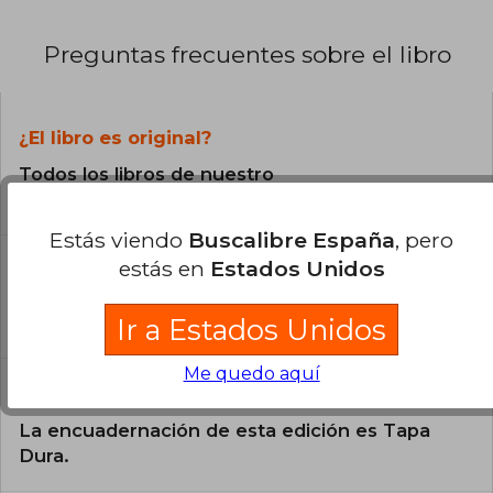
Preguntas frecuentes sobre el libro
¿El libro es original?
Todos los libros de nuestro
catálogo son Originales.
Estás viendo
Buscalibre España
, pero
¿En qué Idioma está escrito el
estás en
Estados Unidos
libro?
El libro está escrito en Bilingüe.
Ir a Estados Unidos
Me quedo aquí
¿Cuál es la encuadernación de este libro?
La encuadernación de esta edición es Tapa
Dura.